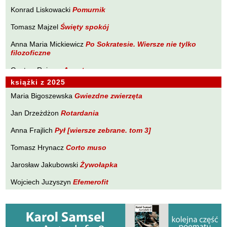
Brakoniecki Kazimierz
Konrad Liskowacki
Pomurnik
PLANETA Ewy Sonnenberg
Chojnacki Roman
Tomasz Majzel
Święty spokój
PONIEWCZASIE. Eugeniusz Tkaczyszyn-Dycki
Chojnowski Zbigniew
Anna Maria Mickiewicz
POPNARRACJE Łukasza Drobnika
Po Sokratesie. Wiersze nie tylko
Cichowlas Robert
filozoficzne
POZWALAM SOBIE NA WIERSZ Tomasza Majzela
Ciepliński Roman
Gustaw Rajmus
Angst
PRÓBY ZAPISU Małgorzaty Południak
Cisło Maciej
książki z 2025
Karol Samsel
Autodafe 9
PURPURA Izabeli Szolc
Czaplewski Wojciech
Maria Bigoszewska
Gwiezdne zwierzęta
Krzysztof Wacławiec
W Pasie Oriona
SYLWA O SMAKU LITU Wojciecha Zamysłowskiego
Czuku Marek
Jan Drzeżdżon
Rotardania
WĘDROWNICZEK Marka Czuku
Ćwikliński Krzysztof
Anna Frajlich
Pył [wiersze zebrane. tom 3]
WĘDRÓWKI NIEWĘDRUJĄCEGO Ryszarda Lenca
Dalasiński Tomasz
Tomasz Hrynacz
Corto muso
Z DALA OD ZGIEŁKU Tadeusza Zubińskiego
Dąbrowski Krzysztof T.
Jarosław Jakubowski
Żywołapka
Drobnik Łukasz
Wojciech Juzyszyn
Efemerofit
Drzewucki Janusz
Bogusław Kierc
Nie ma mowy
Drzeżdżon Jan
Fajfer Kazimierz
Andrzej Kopacki
Agrygent