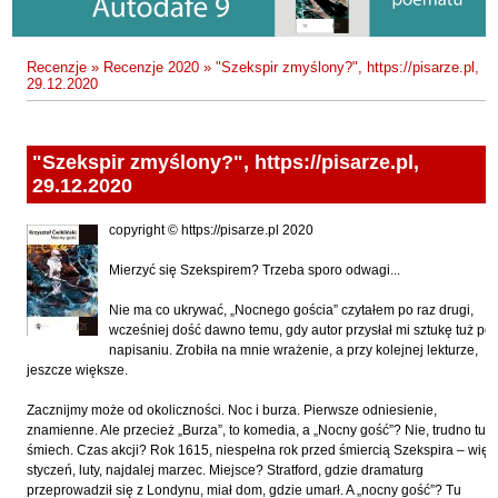
Fajfer Zenon
Zbigniew Kosiorowski
Nawrót
Filipowski Michał
Kazimierz Kyrcz Jr
Punk Ogito na grzybach
Recenzje
»
Recenzje 2020
»
"Szekspir zmyślony?", https://pisarze.pl,
Fluks Piotr
29.12.2020
Artur Daniel Liskowacki
Zimno
Frajlich Anna
Grażyna Obrąpalska
Poprawki
Franczak Jerzy
"Szekspir zmyślony?", https://pisarze.pl,
Jakub Michał Pawłowski
Agrestowe sny
Frenger Marek
29.12.2020
Uta Przyboś
Coraz
Gedroyć Krzysztof
copyright © https://pisarze.pl 2020
Gustaw Rajmus
Gleń Adrian
Królestwa
Mierzyć się Szekspirem? Trzeba sporo odwagi...
Gondek Katarzyna
Rafał Sienkiewicz
Smutny bóg
Gorszewski Paweł
Nie ma co ukrywać, „Nocnego gościa” czytałem po raz drugi,
Karol Samsel
Autodafe 8
wcześniej dość dawno temu, gdy autor przysłał mi sztukę tuż po
Grodecki Andrzej
napisaniu. Zrobiła na mnie wrażenie, a przy kolejnej lekturze,
Karol Samsel
Cairo Declaration
jeszcze większe.
Gryko Krzysztof
Andrzej Wojciechowski
Nędza do całowania
Guillevic
Zacznijmy może od okoliczności. Noc i burza. Pierwsze odniesienie,
znamienne. Ale przecież „Burza”, to komedia, a „Nocny gość”? Nie, trudno tu o
Gwiazda-Elmerych Małgorzata
śmiech. Czas akcji? Rok 1615, niespełna rok przed śmiercią Szekspira – więc
styczeń, luty, najdalej marzec. Miejsce? Stratford, gdzie dramaturg
Helbig Brygida
przeprowadził się z Londynu, miał dom, gdzie umarł. A „nocny gość”? Tu