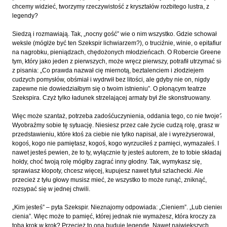
Kántor Péter
chcemy widzieć, tworzymy rzeczywistość z kryształów rozbitego lustra, z
legendy?
Keineg Paol
Siedzą i rozmawiają. Tak, „nocny gość” wie o nim wszystko. Gdzie schował
Kemény István
weksle (mógłże być ten Szekspir lichwiarzem?), o truciźnie, winie, o epitafium
Kępiński Piotr
na nagrobku, pieniądzach, chędożonych młodzieńcach. O Robercie Greene,
tym, który jako jeden z pierwszych, może wręcz pierwszy, potrafił utrzymać się
Kępisty Iwona
z pisania: „Co prawda nazwał cię miernotą, beztalenciem i złodziejem
cudzych pomysłów, obśmiał i wydrwił bez litości, ale gdyby nie on, nigdy
Kierc Bogusław
zapewne nie dowiedziałbym się o twoim istnieniu”. O płonącym teatrze
Klera Wiktoria
Szekspira. Czyż tylko ładunek strzelającej armaty był źle skonstruowany.
Klęczar Wojciech
Więc może szantaż, potrzeba zadośćuczynienia, oddania tego, co nie twoje?
Wyobraźmy sobie tę sytuację. Niesiesz przez całe życie cudzą rolę, grasz w
Kopacki Andrzej
przedstawieniu, które ktoś za ciebie nie tylko napisał, ale i wyreżyserował,
Kosiorowski Zbigniew
kogoś, kogo nie pamiętasz, kogoś, kogo wyrzuciłeś z pamięci, wymazałeś. I
nawet jesteś pewien, że to ty, wyłącznie ty jesteś autorem, że to tobie składają
Kryszak Janusz
hołdy, choć twoją rolę mógłby zagrać inny głodny. Tak, wymykasz się,
sprawiasz kłopoty, chcesz więcej, kupujesz nawet tytuł szlachecki. Ale
Księżyk Jarosław
przecież z tyłu głowy musisz mieć, że wszystko to może runąć, zniknąć,
Kuźnicki Sławomir
rozsypać się w jednej chwili.
Kyrcz Jr Kazimierz
„Kim jesteś” – pyta Szekspir. Nieznajomy odpowiada: „Cieniem”. „Lub cieniem
cienia”. Więc może to pamięć, której jednak nie wymażesz, która kroczy za
Latawiec Bogusława
tobą krok w krok? Przecież to ona buduje legendę. Nawet największych.