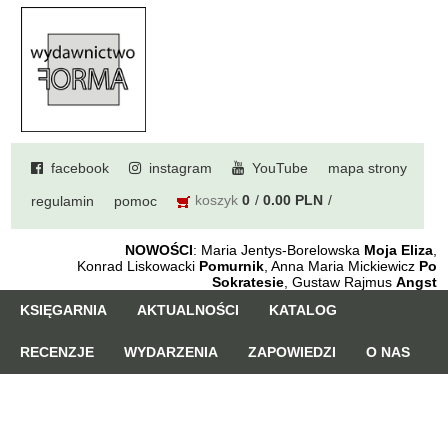
facebook
instagram
YouTube
mapa strony
koszyk
0
0.00 PLN
regulamin
pomoc
NOWOŚCI
: Maria Jentys-Borelowska
Moja Eliza
,
Konrad Liskowacki
Pomurnik
, Anna Maria Mickiewicz
Po
Sokratesie
, Gustaw Rajmus
Angst
KSIĘGARNIA
AKTUALNOŚCI
KATALOG
RECENZJE
WYDARZENIA
ZAPOWIEDZI
O NAS