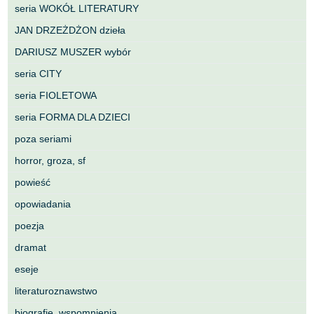
seria WOKÓŁ LITERATURY
JAN DRZEŻDŻON dzieła
DARIUSZ MUSZER wybór
seria CITY
seria FIOLETOWA
seria FORMA DLA DZIECI
poza seriami
horror, groza, sf
powieść
opowiadania
poezja
dramat
eseje
literaturoznawstwo
biografie, wspomnienia