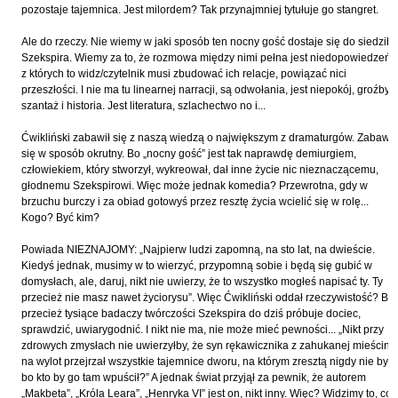
Hoffmann Krzysztof
pozostaje tajemnica. Jest milordem? Tak przynajmniej tytułuje go stangret.
Holden Gojtowski Jarek
Ale do rzeczy. Nie wiemy w jaki sposób ten nocny gość dostaje się do siedziby
Szekspira. Wiemy za to, że rozmowa między nimi pełna jest niedopowiedzeń,
Hrynacz Tomasz
z których to widz/czytelnik musi zbudować ich relacje, powiązać nici
Jakób Lech M.
przeszłości. I nie ma tu linearnej narracji, są odwołania, jest niepokój, groźby,
szantaż i historia. Jest literatura, szlachectwo no i...
Jakubowski Jarosław
Ćwikliński zabawił się z naszą wiedzą o największym z dramaturgów. Zabawił
Jakubowski Paweł
się w sposób okrutny. Bo „nocny gość” jest tak naprawdę demiurgiem,
Jasina Zbigniew
człowiekiem, który stworzył, wykreował, dał inne życie nic nieznaczącemu,
głodnemu Szekspirowi. Więc może jednak komedia? Przewrotna, gdy w
Jentys-Borelowska Maria
brzuchu burczy i za obiad gotowyś przez resztę życia wcielić się w rolę...
Kogo? Być kim?
Jocher Waldemar
Jonaszko Jolanta
Powiada NIEZNAJOMY: „Najpierw ludzi zapomną, na sto lat, na dwieście.
Kiedyś jednak, musimy w to wierzyć, przypomną sobie i będą się gubić w
Juzyszyn Wojciech
domysłach, ale, daruj, nikt nie uwierzy, że to wszystko mogłeś napisać ty. Ty
przecież nie masz nawet życiorysu”. Więc Ćwikliński oddał rzeczywistość? Bo
Kain Dawid
przecież tysiące badaczy twórczości Szekspira do dziś próbuje dociec,
Kalenin Magdalena
sprawdzić, uwiarygodnić. I nikt nie ma, nie może mieć pewności... „Nikt przy
zdrowych zmysłach nie uwierzyłby, że syn rękawicznika z zahukanej mieściny
Kamiński Gabriel Leonard
na wylot przejrzał wszystkie tajemnice dworu, na którym zresztą nigdy nie był,
bo kto by go tam wpuścił?” A jednak świat przyjął za pewnik, że autorem
Kaniecka-Mazurek Anna
„Makbeta”, „Króla Leara”, „Henryka VI” jest on, nikt inny. Więc? Widzimy to, co