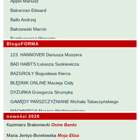
Appel Mariusz
Balcerzan Edward
Ballo Andrzej
Bałczewski Marcin
Bamburowicz Wenanty
BlogoFORMA
Bawołek Waldemar
123. HANNOVER Dariusza Muszera
Bereza Henryk
BAD HABITS Łukasza Suskiewicza
Berezin Kostia
BAZGROŁY Bogusława Kierca
Bielawa Jacek
BŁĘDNIK ONLINE Macieja Cisły
Biernacka Alina
DYŻURKA Grzegorza Strumyka
Bieszczad Maciej
GAWĘDY PAŃSZCZYŹNIANE Michała Tabaczyńskiego
Bigoszewska Maria
MACHNIĘCIA Macieja Wróblewskiego
Bitner Dariusz
nowości 2026
MAŁOMIASTECZKOWE ZRYWY Zbigniewa Wojciechowicza
Błahy Jarosław
Kazimierz Brakoniecki
Ostre Bardo
NOTES Karola Samsela
Bouvier Nicolas
Maria Jentys-Borelowska
Moja Eliza
PISMO SZYBKIE Marty Zelwan