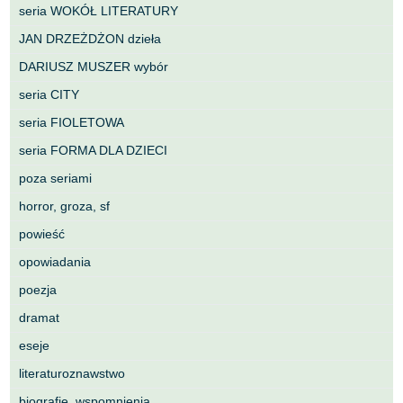
seria WOKÓŁ LITERATURY
JAN DRZEŻDŻON dzieła
DARIUSZ MUSZER wybór
seria CITY
seria FIOLETOWA
seria FORMA DLA DZIECI
poza seriami
horror, groza, sf
powieść
opowiadania
poezja
dramat
eseje
literaturoznawstwo
biografie, wspomnienia