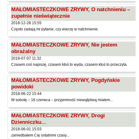
Kántor Péter
MAŁOMIASTECZKOWE ZRYWY, O natchnieniu –
Keineg Paol
zupełnie nieświątecznie
Kemény István
2018-12-28 15:55
Często zadają mi pytanie, czy wierzę w natchnienie.
Kępiński Piotr
Kępisty Iwona
MAŁOMIASTECZKOWE ZRYWY, Nie jestem
Kierc Bogusław
obrażalny
2018-07-07 11:32
Klera Wiktoria
Czasem coś napiszę, czasem ktoś to wyda, czasem ktoś to przeczyta.
Klęczar Wojciech
Kopacki Andrzej
MAŁOMIASTECZKOWE ZRYWY, Pogdyńskie
powidoki
Kosiorowski Zbigniew
2018-06-22 15:44
Kryszak Janusz
W sobotę – 16 czerwca – przyjemność niewątpliwą miałem...
Księżyk Jarosław
MAŁOMIASTECZKOWE ZRYWY, Drogi
Kuźnicki Sławomir
Dzienniczku...
Kyrcz Jr Kazimierz
2018-06-01 15:03
Latawiec Bogusława
zaniedbałem Cię ostatnimi czasy...