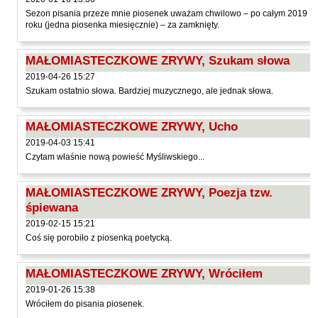
Hoffmann Krzysztof
Sezon pisania przeze mnie piosenek uważam chwilowo – po całym 2019
roku (jedna piosenka miesięcznie) – za zamknięty.
Holden Gojtowski Jarek
Hrynacz Tomasz
MAŁOMIASTECZKOWE ZRYWY, Szukam słowa
Jakób Lech M.
2019-04-26 15:27
Szukam ostatnio słowa. Bardziej muzycznego, ale jednak słowa.
Jakubowski Jarosław
Jakubowski Paweł
MAŁOMIASTECZKOWE ZRYWY, Ucho
Jasina Zbigniew
2019-04-03 15:41
Jentys-Borelowska Maria
Czytam właśnie nową powieść Myśliwskiego...
Jocher Waldemar
MAŁOMIASTECZKOWE ZRYWY, Poezja tzw.
Jonaszko Jolanta
śpiewana
Juzyszyn Wojciech
2019-02-15 15:21
Coś się porobiło z piosenką poetycką.
Kain Dawid
Kalenin Magdalena
MAŁOMIASTECZKOWE ZRYWY, Wróciłem
Kamiński Gabriel Leonard
2019-01-26 15:38
Wróciłem do pisania piosenek.
Kaniecka-Mazurek Anna