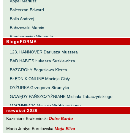
Appel Mariusz
Balcerzan Edward
Ballo Andrzej
Bałczewski Marcin
Bamburowicz Wenanty
BlogoFORMA
Bawołek Waldemar
123. HANNOVER Dariusza Muszera
Bereza Henryk
BAD HABITS Łukasza Suskiewicza
Berezin Kostia
BAZGROŁY Bogusława Kierca
Bielawa Jacek
BŁĘDNIK ONLINE Macieja Cisły
Biernacka Alina
DYŻURKA Grzegorza Strumyka
Bieszczad Maciej
GAWĘDY PAŃSZCZYŹNIANE Michała Tabaczyńskiego
Bigoszewska Maria
MACHNIĘCIA Macieja Wróblewskiego
Bitner Dariusz
nowości 2026
MAŁOMIASTECZKOWE ZRYWY Zbigniewa Wojciechowicza
Błahy Jarosław
Kazimierz Brakoniecki
Ostre Bardo
NOTES Karola Samsela
Bouvier Nicolas
Maria Jentys-Borelowska
Moja Eliza
PISMO SZYBKIE Marty Zelwan