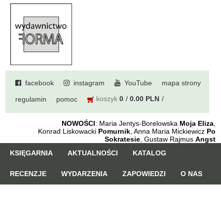
facebook
instagram
YouTube
mapa strony
koszyk
0
0.00 PLN
regulamin
pomoc
NOWOŚCI
: Maria Jentys-Borelowska
Moja Eliza
,
Konrad Liskowacki
Pomurnik
, Anna Maria Mickiewicz
Po
Sokratesie
, Gustaw Rajmus
Angst
KSIĘGARNIA
AKTUALNOŚCI
KATALOG
RECENZJE
WYDARZENIA
ZAPOWIEDZI
O NAS