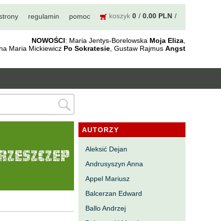
koszyk
0
0.00 PLN
strony
regulamin
pomoc
NOWOŚCI
: Maria Jentys-Borelowska
Moja Eliza
,
nna Maria Mickiewicz
Po Sokratesie
, Gustaw Rajmus
Angst
AUTORZY
Aleksić Dejan
Andrusyszyn Anna
Appel Mariusz
Balcerzan Edward
Ballo Andrzej