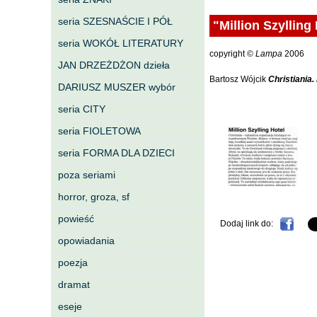
seria SZESNAŚCIE I PÓŁ
"Million Szylling
seria WOKÓŁ LITERATURY
copyright ©
Lampa
2006
JAN DRZEŻDŻON dzieła
Bartosz Wójcik
Christiania.
DARIUSZ MUSZER wybór
seria CITY
"Million Szylling Hotel", L
seria FIOLETOWA
seria FORMA DLA DZIECI
poza seriami
horror, groza, sf
powieść
Dodaj link do:
opowiadania
poezja
dramat
eseje