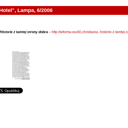
 Hotel", Lampa, 6/2006
 Historie z tamtej strony dobra
–
http://wforma.eu/40,christiania.-historie-z-tamtej-
ampa, 6/2006 - Galeria 4