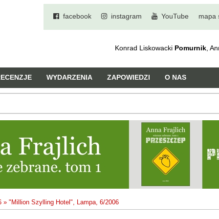
facebook
instagram
YouTube
mapa 
Konrad Liskowacki
Pomurnik
, A
RECENZJE
WYDARZENIA
ZAPOWIEDZI
O NAS
6
»
"Million Szylling Hotel", Lampa, 6/2006