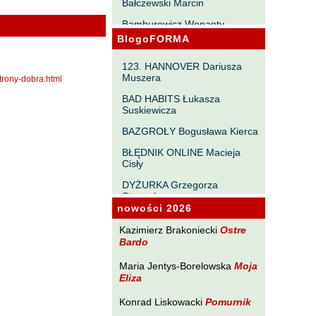
Bałczewski Marcin
Bamburowicz Wenanty
BlogoFORMA
Bawołek Waldemar
Bereza Henryk
123. HANNOVER Dariusza
Muszera
strony-dobra.html
Berezin Kostia
BAD HABITS Łukasza
Bielawa Jacek
Suskiewicza
Biernacka Alina
BAZGROŁY Bogusława Kierca
Bieszczad Maciej
BŁĘDNIK ONLINE Macieja
Cisły
Bigoszewska Maria
DYŻURKA Grzegorza
Bitner Dariusz
Strumyka
nowości 2026
Błahy Jarosław
GAWĘDY PAŃSZCZYŹNIANE
Michała Tabaczyńskiego
Kazimierz Brakoniecki
Ostre
Bouvier Nicolas
Bardo
MACHNIĘCIA Macieja
Brakoniecki Kazimierz
Wróblewskiego
Maria Jentys-Borelowska
Moja
Eliza
Chojnacki Roman
MAŁOMIASTECZKOWE
ZRYWY Zbigniewa
Chojnowski Zbigniew
Konrad Liskowacki
Pomurnik
Wojciechowicza