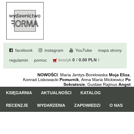
facebook
instagram
YouTube
mapa strony
koszyk
0
0.00 PLN
regulamin
pomoc
NOWOŚCI
: Maria Jentys-Borelowska
Moja Eliza
,
Konrad Liskowacki
Pomurnik
, Anna Maria Mickiewicz
Po
Sokratesie
, Gustaw Rajmus
Angst
KSIĘGARNIA
AKTUALNOŚCI
KATALOG
RECENZJE
WYDARZENIA
ZAPOWIEDZI
O NAS