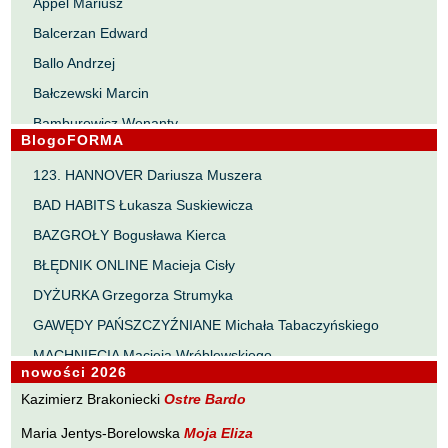
Appel Mariusz
Balcerzan Edward
Ballo Andrzej
Bałczewski Marcin
Bamburowicz Wenanty
BlogoFORMA
Bawołek Waldemar
123. HANNOVER Dariusza Muszera
Bereza Henryk
BAD HABITS Łukasza Suskiewicza
Berezin Kostia
BAZGROŁY Bogusława Kierca
Bielawa Jacek
BŁĘDNIK ONLINE Macieja Cisły
Biernacka Alina
DYŻURKA Grzegorza Strumyka
Bieszczad Maciej
GAWĘDY PAŃSZCZYŹNIANE Michała Tabaczyńskiego
Bigoszewska Maria
MACHNIĘCIA Macieja Wróblewskiego
Bitner Dariusz
nowości 2026
MAŁOMIASTECZKOWE ZRYWY Zbigniewa Wojciechowicza
Błahy Jarosław
Kazimierz Brakoniecki
Ostre Bardo
NOTES Karola Samsela
Bouvier Nicolas
Maria Jentys-Borelowska
Moja Eliza
PISMO SZYBKIE Marty Zelwan