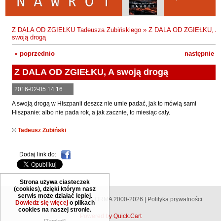
Fajfer Zenon
Zbigniew Kosiorowski
Nawrót
Filipowski Michał
Kazimierz Kyrcz Jr
Punk Ogito na grzybach
Z DALA OD ZGIEŁKU Tadeusza Zubińskiego
»
Z DALA OD ZGIEŁKU, A
Fluks Piotr
swoją drogą
Artur Daniel Liskowacki
Zimno
Frajlich Anna
« poprzednio
następnie »
Grażyna Obrąpalska
Poprawki
Franczak Jerzy
Z DALA OD ZGIEŁKU, A swoją drogą
Jakub Michał Pawłowski
Agrestowe sny
Frenger Marek
2016-02-05 14:16
Uta Przyboś
Coraz
Gedroyć Krzysztof
A swoją drogą w Hiszpanii deszcz nie umie padać, jak to mówią sami
Gustaw Rajmus
Gleń Adrian
Królestwa
Hiszpanie: albo nie pada rok, a jak zacznie, to miesiąc cały.
Gondek Katarzyna
Rafał Sienkiewicz
Smutny bóg
©
Tadeusz Zubiński
Gorszewski Paweł
Karol Samsel
Autodafe 8
Grodecki Andrzej
Dodaj link do:
Karol Samsel
Cairo Declaration
Gryko Krzysztof
Andrzej Wojciechowski
Nędza do całowania
Guillevic
Strona używa ciasteczek
(cookies), dzięki którym nasz
Gwiazda-Elmerych Małgorzata
serwis może działać lepiej.
Copyright © Wydawnictwo FORMA 2000-2026 |
Polityka prywatności
Dowiedz się więcej
o plikach
cookies na naszej stronie.
Helbig Brygida
Powered by Quick.Cart