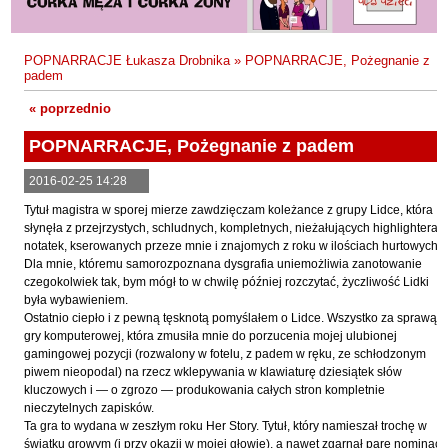
Fajfer Zenon
Zbigniew Kosiorowski
Nawrót
Filipowski Michał
Kazimierz Kyrcz Jr
Punk Ogito na grzybach
POPNARRACJE Łukasza Drobnika
»
POPNARRACJE, Pożegnanie z
Fluks Piotr
padem
Artur Daniel Liskowacki
Zimno
Frajlich Anna
« poprzednio
Grażyna Obrąpalska
Poprawki
Franczak Jerzy
POPNARRACJE, Pożegnanie z padem
Jakub Michał Pawłowski
Agrestowe sny
Frenger Marek
2016-02-25 14:28
Uta Przyboś
Coraz
Gedroyć Krzysztof
Tytuł magistra w sporej mierze zawdzięczam koleżance z grupy Lidce, która
Gustaw Rajmus
Gleń Adrian
Królestwa
słynęła z przejrzystych, schludnych, kompletnych, nieżałujących highlightera
Gondek Katarzyna
notatek, kserowanych przeze mnie i znajomych z roku w ilościach hurtowych.
Rafał Sienkiewicz
Smutny bóg
Dla mnie, któremu samorozpoznana dysgrafia uniemożliwia zanotowanie
Gorszewski Paweł
czegokolwiek tak, bym mógł to w chwilę później rozczytać, życzliwość Lidki
Karol Samsel
Autodafe 8
była wybawieniem.
Grodecki Andrzej
Karol Samsel
Cairo Declaration
Ostatnio ciepło i z pewną tęsknotą pomyślałem o Lidce. Wszystko za sprawą
Gryko Krzysztof
gry komputerowej, która zmusiła mnie do porzucenia mojej ulubionej
Andrzej Wojciechowski
Nędza do całowania
gamingowej pozycji (rozwalony w fotelu, z padem w ręku, ze schłodzonym
Guillevic
piwem nieopodal) na rzecz wklepywania w klawiaturę dziesiątek słów
kluczowych i — o zgrozo — produkowania całych stron kompletnie
Gwiazda-Elmerych Małgorzata
nieczytelnych zapisków.
Helbig Brygida
Ta gra to wydana w zeszłym roku Her Story. Tytuł, który namieszał trochę w
światku growym (i przy okazji w mojej głowie), a nawet zgarnął parę nominacji