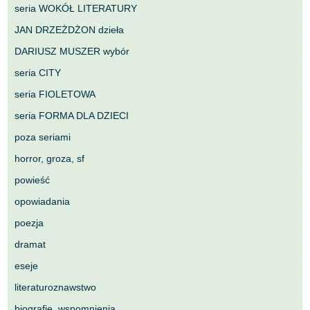
seria WOKÓŁ LITERATURY
JAN DRZEŻDŻON dzieła
DARIUSZ MUSZER wybór
seria CITY
seria FIOLETOWA
seria FORMA DLA DZIECI
poza seriami
horror, groza, sf
powieść
opowiadania
poezja
dramat
eseje
literaturoznawstwo
biografie, wspomnienia