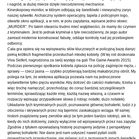
Hoffmann Krzysztof
i nagród, w dużej mierze dzięki niecodziennej mechanice.
Kineskopowy monitor, w którym odbijają się świetlówki i niewyraźny zarys
Holden Gojtowski Jarek
naszej sylwetki. Archaiczny system operacyjny, tapeta z policyjnym logo,
Hrynacz Tomasz
otwarte okno aplikacji, a w nim, w polu zapytania, wpisane jedno słowo:
„MURDER”. Po takim otwarciu trudno mieć wątpliwości, że mamy do czynienia
Jakób Lech M.
z kryminałem. Jest to jednak kryminał o tyle niecodzienny, że jego autor
zamiast misternie konstruować fabułę, oddaje kontrolę nad jej przebiegiem
Jakubowski Jarosław
odbiorcy.
Jakubowski Paweł
Cała gra opiera się na wpisywaniu słów kluczowych w policyjną bazę danych,
pełną krótkich fragmentów przesłuchań młodej kobiety. (W tej roli doskonała
Jasina Zbigniew
Viva Seifert, nagrodzona za swój występ na gali The Game Awards 2015).
Podczas pierwszego spotkania kobieta zgłasza na policję zaginięcie męża, a
Jentys-Borelowska Maria
sprawy — rzecz jasna — szybko przybierają bardziej makabryczny obrót. Myk
Jocher Waldemar
polega na tym, że wiekowa aplikacja pozwala nam na jednoczesne
wyświetlenie tylko pięciu wyników. Aby dotrzeć do całości materiału, trzeba się
Jonaszko Jolanta
więc trochę namęczyć, przechodząc do coraz bardziej szczegółowych
terminów, sprawdzając każde imię, każdą nazwę własną, a czasem w
Juzyszyn Wojciech
rozpaczy wpisując przypadkowe słowa (i robiąc notatki, dużo notatek).
Kain Dawid
Układanie tych kryminalnych puzzli, poznawanie głównej bohaterki, ludzi z jej
otoczenia i skrywanych przez nią tajemnic zaskakująco wciąga. W samej
Kalenin Magdalena
historii znajdziemy parę zwrotów akcji (w tym jeden bardzo istotny), ale to,
kiedy do nich dotrzemy, zależy wyłącznie od wpisywanych przez nas zapytań.
Kamiński Gabriel Leonard
Zgodnie z tytułem opowiadaną historię poznajemy jedynie z perspektywy
Kaniecka-Mazurek Anna
głównej bohaterki. Nie dane jest nam usłyszeć nawet pytań osób
prowadzących przesłuchanie, nie mówiąc już o zeznaniach innych świadków.