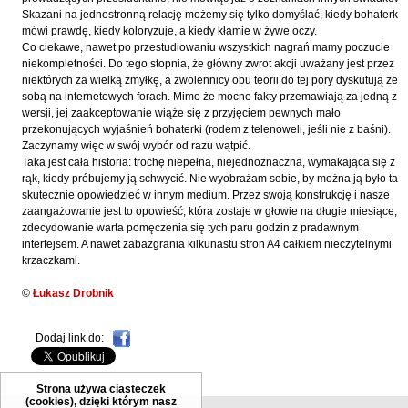
Kántor Péter
Skazani na jednostronną relację możemy się tylko domyślać, kiedy bohaterka
mówi prawdę, kiedy koloryzuje, a kiedy kłamie w żywe oczy.
Keineg Paol
Co ciekawe, nawet po przestudiowaniu wszystkich nagrań mamy poczucie
Kemény István
niekompletności. Do tego stopnia, że główny zwrot akcji uważany jest przez
niektórych za wielką zmyłkę, a zwolennicy obu teorii do tej pory dyskutują ze
Kępiński Piotr
sobą na internetowych forach. Mimo że mocne fakty przemawiają za jedną z
wersji, jej zaakceptowanie wiąże się z przyjęciem pewnych mało
Kępisty Iwona
przekonujących wyjaśnień bohaterki (rodem z telenoweli, jeśli nie z baśni).
Kierc Bogusław
Zaczynamy więc w swój wybór od razu wątpić.
Taka jest cała historia: trochę niepełna, niejednoznaczna, wymakająca się z
Klera Wiktoria
rąk, kiedy próbujemy ją schwycić. Nie wyobrażam sobie, by można ją było tak
skutecznie opowiedzieć w innym medium. Przez swoją konstrukcję i nasze
Klęczar Wojciech
zaangażowanie jest to opowieść, która zostaje w głowie na długie miesiące,
Kopacki Andrzej
zdecydowanie warta pomęczenia się tych paru godzin z pradawnym
interfejsem. A nawet zabazgrania kilkunastu stron A4 całkiem nieczytelnymi
Kosiorowski Zbigniew
krzaczkami.
Kryszak Janusz
©
Łukasz Drobnik
Księżyk Jarosław
Kuźnicki Sławomir
Dodaj link do:
Kyrcz Jr Kazimierz
Strona używa ciasteczek
Latawiec Bogusława
(cookies), dzięki którym nasz