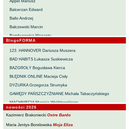
Appel Mariusz
Balcerzan Edward
Ballo Andrzej
Bałczewski Marcin
Bamburowicz Wenanty
BlogoFORMA
Bawołek Waldemar
123. HANNOVER Dariusza Muszera
Bereza Henryk
BAD HABITS Łukasza Suskiewicza
Berezin Kostia
BAZGROŁY Bogusława Kierca
Bielawa Jacek
BŁĘDNIK ONLINE Macieja Cisły
Biernacka Alina
DYŻURKA Grzegorza Strumyka
Bieszczad Maciej
GAWĘDY PAŃSZCZYŹNIANE Michała Tabaczyńskiego
Bigoszewska Maria
MACHNIĘCIA Macieja Wróblewskiego
Bitner Dariusz
nowości 2026
MAŁOMIASTECZKOWE ZRYWY Zbigniewa Wojciechowicza
Błahy Jarosław
Kazimierz Brakoniecki
Ostre Bardo
NOTES Karola Samsela
Bouvier Nicolas
Maria Jentys-Borelowska
Moja Eliza
PISMO SZYBKIE Marty Zelwan