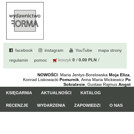
facebook
instagram
YouTube
mapa strony
koszyk
0
0.00 PLN
regulamin
pomoc
NOWOŚCI
: Maria Jentys-Borelowska
Moja Eliza
,
Konrad Liskowacki
Pomurnik
, Anna Maria Mickiewicz
Po
Sokratesie
, Gustaw Rajmus
Angst
KSIĘGARNIA
AKTUALNOŚCI
KATALOG
RECENZJE
WYDARZENIA
ZAPOWIEDZI
O NAS