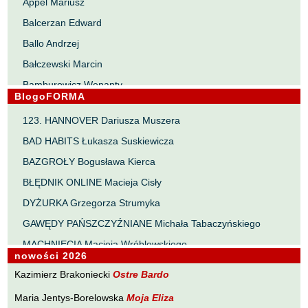
Appel Mariusz
Balcerzan Edward
Ballo Andrzej
Bałczewski Marcin
Bamburowicz Wenanty
BlogoFORMA
Bawołek Waldemar
123. HANNOVER Dariusza Muszera
Bereza Henryk
BAD HABITS Łukasza Suskiewicza
Berezin Kostia
BAZGROŁY Bogusława Kierca
Bielawa Jacek
BŁĘDNIK ONLINE Macieja Cisły
Biernacka Alina
DYŻURKA Grzegorza Strumyka
Bieszczad Maciej
GAWĘDY PAŃSZCZYŹNIANE Michała Tabaczyńskiego
Bigoszewska Maria
MACHNIĘCIA Macieja Wróblewskiego
Bitner Dariusz
nowości 2026
MAŁOMIASTECZKOWE ZRYWY Zbigniewa Wojciechowicza
Błahy Jarosław
Kazimierz Brakoniecki
Ostre Bardo
NOTES Karola Samsela
Bouvier Nicolas
Maria Jentys-Borelowska
Moja Eliza
PISMO SZYBKIE Marty Zelwan