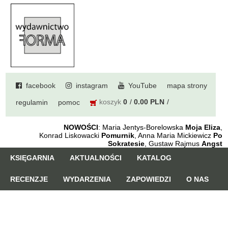
facebook
instagram
YouTube
mapa strony
koszyk
0
0.00 PLN
regulamin
pomoc
NOWOŚCI
: Maria Jentys-Borelowska
Moja Eliza
,
Konrad Liskowacki
Pomurnik
, Anna Maria Mickiewicz
Po
Sokratesie
, Gustaw Rajmus
Angst
KSIĘGARNIA
AKTUALNOŚCI
KATALOG
RECENZJE
WYDARZENIA
ZAPOWIEDZI
O NAS