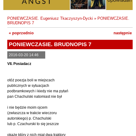
Fajfer Zenon
Zbigniew Kosiorowski
Nawrót
Filipowski Michał
Kazimierz Kyrcz Jr
Punk Ogito na grzybach
PONIEWCZASIE. Eugeniusz Tkaczyszyn-Dycki
»
PONIEWCZASIE.
Fluks Piotr
BRUDNOPIS 7
Artur Daniel Liskowacki
Zimno
Frajlich Anna
« poprzednio
następnie »
Grażyna Obrąpalska
Poprawki
Franczak Jerzy
PONIEWCZASIE. BRUDNOPIS 7
Jakub Michał Pawłowski
Agrestowe sny
Frenger Marek
2016-03-20 14:46
Uta Przyboś
Coraz
Gedroyć Krzysztof
VII. Posiadacz
Gustaw Rajmus
Gleń Adrian
Królestwa
Gondek Katarzyna
Rafał Sienkiewicz
Smutny bóg
otóż poezja boli w miejscach
Gorszewski Paweł
publicznych w sytuacjach
Karol Samsel
Autodafe 8
podbramkowych i kiedy nie ma pytań
Grodecki Andrzej
Karol Samsel
Cairo Declaration
pan Chachulski natomiast nie był
Gryko Krzysztof
Andrzej Wojciechowski
Nędza do całowania
i nie będzie moim ojcem
Guillevic
(zwłaszcza w trakcie wieczoru
autorskiego) p. Chachulski
Gwiazda-Elmerych Małgorzata
lub p. Czachurski to się jeszcze
Helbig Brygida
okaże który z nich miał dwa traktory