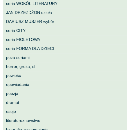
seria WOKÓŁ LITERATURY
JAN DRZEŻDŻON dzieła
DARIUSZ MUSZER wybór
seria CITY
seria FIOLETOWA
seria FORMA DLA DZIECI
poza seriami
horror, groza, sf
powieść
opowiadania
poezja
dramat
eseje
literaturoznawstwo
biografie, wspomnienia