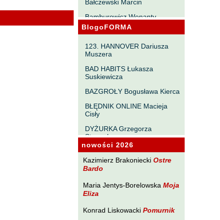
Bałczewski Marcin
Bamburowicz Wenanty
BlogoFORMA
Bawołek Waldemar
Bereza Henryk
123. HANNOVER Dariusza
Muszera
Berezin Kostia
BAD HABITS Łukasza
Bielawa Jacek
Suskiewicza
Biernacka Alina
BAZGROŁY Bogusława Kierca
Bieszczad Maciej
BŁĘDNIK ONLINE Macieja
Cisły
Bigoszewska Maria
DYŻURKA Grzegorza
Bitner Dariusz
Strumyka
nowości 2026
Błahy Jarosław
GAWĘDY PAŃSZCZYŹNIANE
Michała Tabaczyńskiego
Kazimierz Brakoniecki
Ostre
Bouvier Nicolas
Bardo
MACHNIĘCIA Macieja
Brakoniecki Kazimierz
Wróblewskiego
Maria Jentys-Borelowska
Moja
Eliza
Chojnacki Roman
MAŁOMIASTECZKOWE
ZRYWY Zbigniewa
Chojnowski Zbigniew
Konrad Liskowacki
Pomurnik
Wojciechowicza