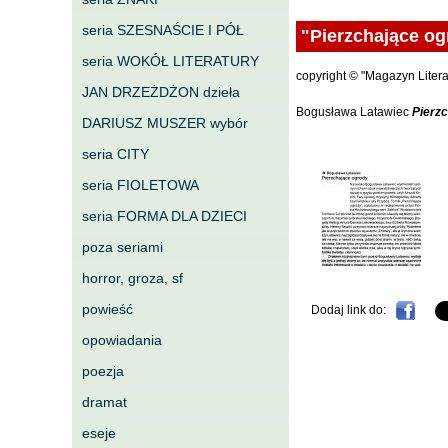
seria SZESNAŚCIE I PÓŁ
"Pierzchające og
seria WOKÓŁ LITERATURY
copyright © "Magazyn Litera
JAN DRZEŻDŻON dzieła
Bogusława Latawiec
Pierz
DARIUSZ MUSZER wybór
seria CITY
"Pierzchające ogrody", Maga
seria FIOLETOWA
seria FORMA DLA DZIECI
poza seriami
horror, groza, sf
powieść
Dodaj link do:
opowiadania
poezja
dramat
eseje