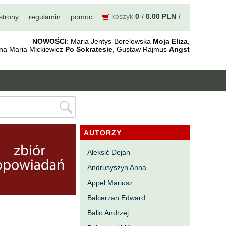
koszyk
0
0.00 PLN
strony
regulamin
pomoc
NOWOŚCI
: Maria Jentys-Borelowska
Moja Eliza
,
nna Maria Mickiewicz
Po Sokratesie
, Gustaw Rajmus
Angst
AUTORZY
Aleksić Dejan
Andrusyszyn Anna
Appel Mariusz
Balcerzan Edward
Ballo Andrzej