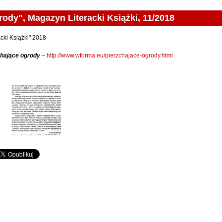
rody", Magazyn Literacki Książki, 11/2018
cki Książki" 2018
chające ogrody
–
http://www.wforma.eu/pierzchajace-ogrody.html
zyn Literacki Książki, 11/2018 - Galeria 4