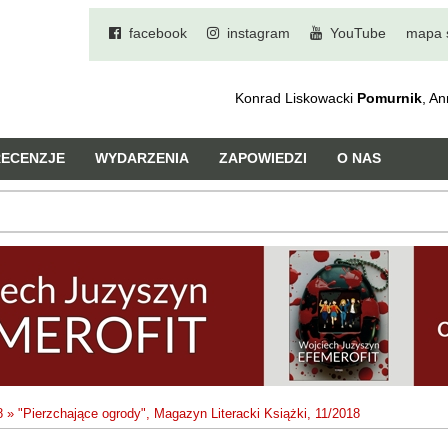
facebook
instagram
YouTube
mapa 
Konrad Liskowacki
Pomurnik
, A
RECENZJE
WYDARZENIA
ZAPOWIEDZI
O NAS
8
»
"Pierzchające ogrody", Magazyn Literacki Książki, 11/2018