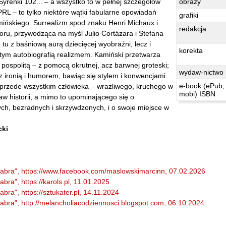
yrenki 102... – a wszystko to w pełnej szczegółów
obrazy
PRL – to tylko niektóre wątki fabularne opowiadań
grafiki
ińskiego. Surrealizm spod znaku Henri Michaux i
redakcja
roru, przywodząca na myśl Julio Cortázara i Stefana
 tu z baśniową aurą dziecięcej wyobraźni, lecz i
korekta
ym autobiografią realizmem. Kamiński przetwarza
 pospolitą – z pomocą okrutnej, acz barwnej groteski;
wydaw-nictwo
 z ironią i humorem, bawiąc się stylem i konwencjami.
e-book (ePub,
rzede wszystkim człowieka – wrażliwego, kruchego w
mobi) ISBN
aw historii, a mimo to upominającego się o
ych, bezradnych i skrzywdzonych, i o swoje miejsce w
cki
abra", https://www.facebook.com/maslowskimarcinn, 07.02.2026
ra", https://karols.pl, 11.01.2025
ra", https://sztukater.pl, 14.11.2024
bra", http://melancholiacodziennosci.blogspot.com, 06.10.2024