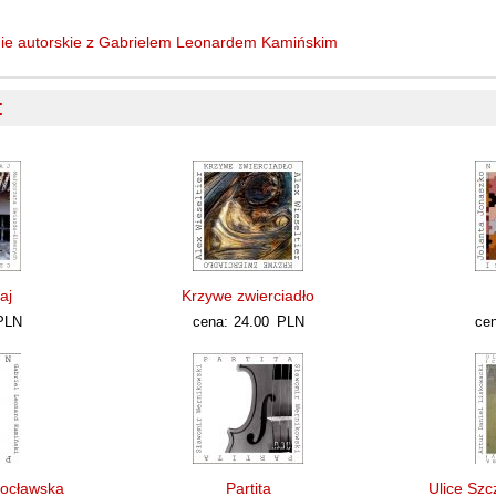
nie autorskie z Gabrielem Leonardem Kamińskim
:
aj
Krzywe zwierciadło
PLN
cena:
24.00
PLN
cen
rocławska
Partita
Ulice Szc