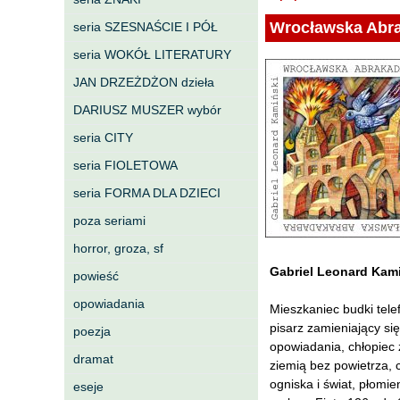
Wrocławska Abr
seria SZESNAŚCIE I PÓŁ
seria WOKÓŁ LITERATURY
JAN DRZEŻDŻON dzieła
DARIUSZ MUSZER wybór
seria CITY
seria FIOLETOWA
seria FORMA DLA DZIECI
poza seriami
horror, groza, sf
Gabriel Leonard Kam
powieść
opowiadania
Mieszkaniec budki tele
pisarz zamieniający s
poezja
opowiadania, chłopiec
dramat
ziemią bez powietrza, 
ogniska i świat, płom
eseje