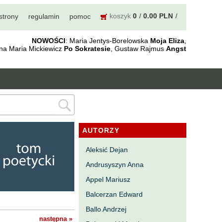
koszyk
0
0.00 PLN
strony
regulamin
pomoc
NOWOŚCI
: Maria Jentys-Borelowska
Moja Eliza
,
nna Maria Mickiewicz
Po Sokratesie
, Gustaw Rajmus
Angst
AUTORZY
Aleksić Dejan
Andrusyszyn Anna
Appel Mariusz
Balcerzan Edward
Ballo Andrzej
następna »