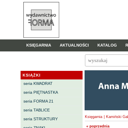
KSIĘGARNIA
AKTUALNOŚCI
KATALOG
KSIĄŻKI
seria KWADRAT
seria PIĘTNASTKA
seria FORMA 21
seria TABLICE
Księgarnia
|
Kamiński Gab
seria STRUKTURY
« poprzednia
seria ZNAKI