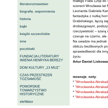
małego Fiata 126p do S
literaturoznawstwo
scenerii Wrocławia lat 
Leonarda Gabriela Kam
biografie, wspomnienia
fantastyka z nutką hor
historia
Grabińskiego, łączą się
drobiazgowym, podszyt
bajki
rzeczywistość – szarą i
książki szczecińskie
czaruje na czarno, ale
inne
Na uwadze ma jednak p
obliczu bezlitosnych pr
pocztówki
sprawiedliwość dla inn
FUNDACJA LITERATURY
życiu.
IMIENIA HENRYKA BEREZY
Artur Daniel Liskowa
DOM KULTURY „13 MUZ”
CZAS PRZESTRZEŃ
recenzje
,
noty
:
TOŻSAMOŚĆ
*
"Wrocławska Abrakad
POMORSKIE
*
"Wrocławska Abrakadab
TOWARZYSTWO
*
"Wrocławska Abrakadab
HISTORYCZNE
*
"Wrocławska Abrakada
eleWator