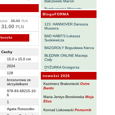
Bałczewski Marcin
Bamburowicz Wenanty
BlogoFORMA
Bawołek Waldemar
38.00
iczna:
PLN
Bereza Henryk
123. HANNOVER Dariusza
31.00
PLN
Muszera
Berezin Kostia
BAD HABITS Łukasza
Bielawa Jacek
Suskiewicza
Biernacka Alina
BAZGROŁY Bogusława Kierca
Cechy
Bieszczad Maciej
BŁĘDNIK ONLINE Macieja
rakadabra - Cechy
15,0 x 15,0 cm
Cisły
Bigoszewska Maria
2024
DYŻURKA Grzegorza
Bitner Dariusz
Strumyka
128
nowości 2026
Błahy Jarosław
GAWĘDY PAŃSZCZYŹNIANE
broszurowa ze
Michała Tabaczyńskiego
Kazimierz Brakoniecki
Ostre
skrzydełkami
Bouvier Nicolas
Bardo
978-83-68215-10-
MACHNIĘCIA Macieja
Brakoniecki Kazimierz
6
Wróblewskiego
Maria Jentys-Borelowska
Moja
Eliza
Chojnacki Roman
1
MAŁOMIASTECZKOWE
ZRYWY Zbigniewa
Agata Rzeszutko
Chojnowski Zbigniew
Konrad Liskowacki
Pomurnik
Wojciechowicza