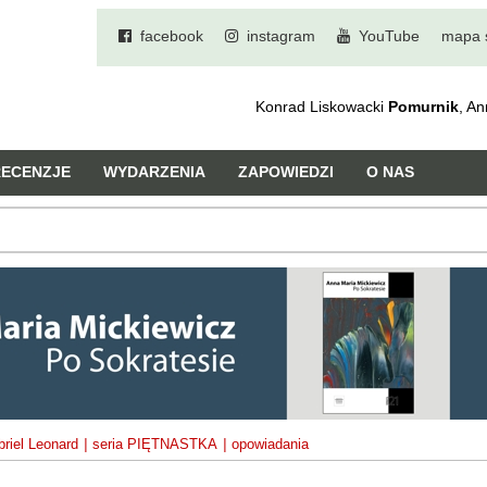
facebook
instagram
YouTube
mapa 
Konrad Liskowacki
Pomurnik
, A
RECENZJE
WYDARZENIA
ZAPOWIEDZI
O NAS
riel Leonard
|
seria PIĘTNASTKA
|
opowiadania