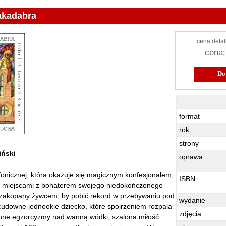
akadabra
cena detal
cena:
Do koszyka
Wrocławska Ab
format
rok
strony
iński
oprawa
fonicznej, która okazuje się magicznym konfesjonałem,
ISBN
ię miejscami z bohaterem swojego niedokończonego
 zakopany żywcem, by pobić rekord w przebywaniu pod
wydanie
cudowne jednookie dziecko, które spojrzeniem rozpala
zdjęcia
ienne egzorcyzmy nad wanną wódki, szalona miłość