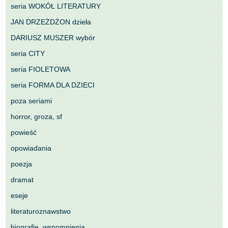
seria WOKÓŁ LITERATURY
JAN DRZEŻDŻON dzieła
DARIUSZ MUSZER wybór
seria CITY
seria FIOLETOWA
seria FORMA DLA DZIECI
poza seriami
horror, groza, sf
powieść
opowiadania
poezja
dramat
eseje
literaturoznawstwo
biografie, wspomnienia