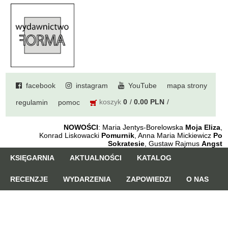
facebook
instagram
YouTube
mapa strony
koszyk
0
0.00 PLN
regulamin
pomoc
NOWOŚCI
: Maria Jentys-Borelowska
Moja Eliza
,
Konrad Liskowacki
Pomurnik
, Anna Maria Mickiewicz
Po
Sokratesie
, Gustaw Rajmus
Angst
KSIĘGARNIA
AKTUALNOŚCI
KATALOG
RECENZJE
WYDARZENIA
ZAPOWIEDZI
O NAS