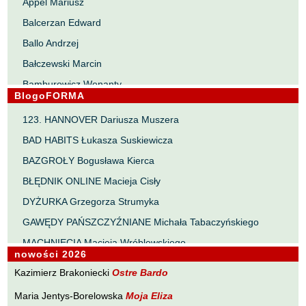
Appel Mariusz
Balcerzan Edward
Ballo Andrzej
Bałczewski Marcin
Bamburowicz Wenanty
BlogoFORMA
Bawołek Waldemar
123. HANNOVER Dariusza Muszera
Bereza Henryk
BAD HABITS Łukasza Suskiewicza
Berezin Kostia
BAZGROŁY Bogusława Kierca
Bielawa Jacek
BŁĘDNIK ONLINE Macieja Cisły
Biernacka Alina
DYŻURKA Grzegorza Strumyka
Bieszczad Maciej
GAWĘDY PAŃSZCZYŹNIANE Michała Tabaczyńskiego
Bigoszewska Maria
MACHNIĘCIA Macieja Wróblewskiego
Bitner Dariusz
nowości 2026
MAŁOMIASTECZKOWE ZRYWY Zbigniewa Wojciechowicza
Błahy Jarosław
Kazimierz Brakoniecki
Ostre Bardo
NOTES Karola Samsela
Bouvier Nicolas
Maria Jentys-Borelowska
Moja Eliza
PISMO SZYBKIE Marty Zelwan