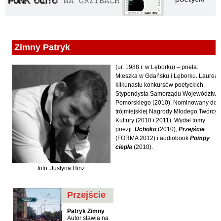
Fajfer Zenon
Zbigniew Kosiorowski
Nawrót
Filipowski Michał
Kazimierz Kyrcz Jr
Punk Ogito na grzybach
Fluks Piotr
Artur Daniel Liskowacki
Zimno
Zimny Patryk
Frajlich Anna
Grażyna Obrąpalska
Poprawki
Franczak Jerzy
(ur. 1988 r. w Lęborku) – poeta.
Jakub Michał Pawłowski
Agrestowe sny
Mieszka w Gdańsku i Lęborku. Laureat
Frenger Marek
kilkunastu konkursów poetyckich.
Uta Przyboś
Coraz
Gedroyć Krzysztof
Stypendysta Samorządu Województwa
Pomorskiego (2010). Nominowany do
Gustaw Rajmus
Gleń Adrian
Królestwa
trójmiejskiej Nagrody Młodego Twórcy
Kultury (2010 i 2011). Wydał tomy
Gondek Katarzyna
Rafał Sienkiewicz
Smutny bóg
poezji:
Uchoko
(2010),
Przejście
Gorszewski Paweł
(FORMA 2012) i audiobook
Pompy
Karol Samsel
Autodafe 8
ciepła
(2010).
Grodecki Andrzej
Karol Samsel
Cairo Declaration
Gryko Krzysztof
foto: Justyna Hinz
Andrzej Wojciechowski
Nędza do całowania
Guillevic
Przejście
Gwiazda-Elmerych Małgorzata
Helbig Brygida
Patryk Zimny
Autor stawia na