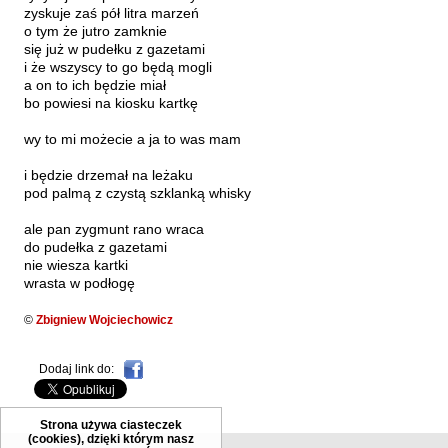
Hoffmann Krzysztof
zyskuje zaś pół litra marzeń
o tym że jutro zamknie
Holden Gojtowski Jarek
się już w pudełku z gazetami
i że wszyscy to go będą mogli
Hrynacz Tomasz
a on to ich będzie miał
Jakób Lech M.
bo powiesi na kiosku kartkę
Jakubowski Jarosław
wy to mi możecie a ja to was mam
Jakubowski Paweł
i będzie drzemał na leżaku
Jasina Zbigniew
pod palmą z czystą szklanką whisky
Jentys-Borelowska Maria
ale pan zygmunt rano wraca
do pudełka z gazetami
Jocher Waldemar
nie wiesza kartki
Jonaszko Jolanta
wrasta w podłogę
Juzyszyn Wojciech
©
Zbigniew Wojciechowicz
Kain Dawid
Kalenin Magdalena
Dodaj link do:
Kamiński Gabriel Leonard
Strona używa ciasteczek
Kaniecka-Mazurek Anna
(cookies), dzięki którym nasz