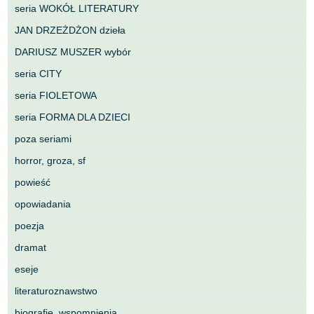
seria WOKÓŁ LITERATURY
JAN DRZEŻDŻON dzieła
DARIUSZ MUSZER wybór
seria CITY
seria FIOLETOWA
seria FORMA DLA DZIECI
poza seriami
horror, groza, sf
powieść
opowiadania
poezja
dramat
eseje
literaturoznawstwo
biografie, wspomnienia