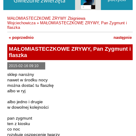
Fajfer Zenon
Zbigniew Kosiorowski
Nawrót
Filipowski Michał
Kazimierz Kyrcz Jr
Punk Ogito na grzybach
MAŁOMIASTECZKOWE ZRYWY Zbigniewa
Fluks Piotr
Wojciechowicza
»
MAŁOMIASTECZKOWE ZRYWY, Pan Zygmunt i
Artur Daniel Liskowacki
Zimno
flaszka
Frajlich Anna
Grażyna Obrąpalska
Poprawki
« poprzednio
następnie »
Franczak Jerzy
Jakub Michał Pawłowski
Agrestowe sny
Frenger Marek
MAŁOMIASTECZKOWE ZRYWY, Pan Zygmunt i
flaszka
Uta Przyboś
Coraz
Gedroyć Krzysztof
Gustaw Rajmus
Gleń Adrian
Królestwa
2015-02-16 09:10
sklep narożny
Gondek Katarzyna
Rafał Sienkiewicz
Smutny bóg
nawet w środku nocy
Gorszewski Paweł
można dostać tu flaszkę
Karol Samsel
Autodafe 8
albo w ryj
Grodecki Andrzej
Karol Samsel
Cairo Declaration
albo jedno i drugie
Gryko Krzysztof
Andrzej Wojciechowski
Nędza do całowania
w dowolnej kolejności
Guillevic
pan zygmunt
Gwiazda-Elmerych Małgorzata
ten z kiosku
co noc
Helbig Brygida
ryzykuje oszpecenie twarzy