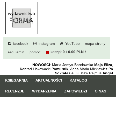
facebook
instagram
YouTube
mapa strony
koszyk
0
0.00 PLN
regulamin
pomoc
NOWOŚCI
: Maria Jentys-Borelowska
Moja Eliza
,
Konrad Liskowacki
Pomurnik
, Anna Maria Mickiewicz
Po
Sokratesie
, Gustaw Rajmus
Angst
KSIĘGARNIA
AKTUALNOŚCI
KATALOG
RECENZJE
WYDARZENIA
ZAPOWIEDZI
O NAS