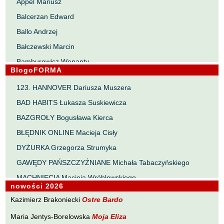
Appel Mariusz
Balcerzan Edward
Ballo Andrzej
Bałczewski Marcin
Bamburowicz Wenanty
BlogoFORMA
Bawołek Waldemar
123. HANNOVER Dariusza Muszera
Bereza Henryk
BAD HABITS Łukasza Suskiewicza
Berezin Kostia
BAZGROŁY Bogusława Kierca
Bielawa Jacek
BŁĘDNIK ONLINE Macieja Cisły
Biernacka Alina
DYŻURKA Grzegorza Strumyka
Bieszczad Maciej
GAWĘDY PAŃSZCZYŹNIANE Michała Tabaczyńskiego
Bigoszewska Maria
MACHNIĘCIA Macieja Wróblewskiego
Bitner Dariusz
nowości 2026
MAŁOMIASTECZKOWE ZRYWY Zbigniewa Wojciechowicza
Błahy Jarosław
Kazimierz Brakoniecki
Ostre Bardo
NOTES Karola Samsela
Bouvier Nicolas
Maria Jentys-Borelowska
Moja Eliza
PISMO SZYBKIE Marty Zelwan