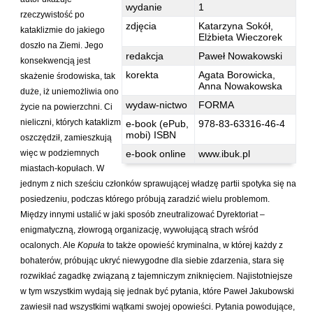
Hoffmann Krzysztof
wydanie
1
rzeczywistość po
zdjęcia
Katarzyna Sokół,
Holden Gojtowski Jarek
kataklizmie do jakiego
Elżbieta Wieczorek
doszło na Ziemi. Jego
Hrynacz Tomasz
redakcja
Paweł Nowakowski
konsekwencją jest
Jakób Lech M.
korekta
Agata Borowicka,
skażenie środowiska, tak
Anna Nowakowska
Jakubowski Jarosław
duże, iż uniemożliwia ono
wydaw-nictwo
FORMA
życie na powierzchni. Ci
Jakubowski Paweł
nieliczni, których kataklizm
e-book (ePub,
978-83-63316-46-4
Jasina Zbigniew
mobi) ISBN
oszczędził, zamieszkują
Jentys-Borelowska Maria
więc w podziemnych
e-book online
www.ibuk.pl
miastach-kopułach. W
Jocher Waldemar
jednym z nich sześciu członków sprawującej władzę partii spotyka się na
Jonaszko Jolanta
posiedzeniu, podczas którego próbują zaradzić wielu problemom.
Między innymi ustalić w jaki sposób zneutralizować Dyrektoriat –
Juzyszyn Wojciech
enigmatyczną, złowrogą organizację, wywołującą strach wśród
Kain Dawid
ocalonych. Ale
Kopuła
to także opowieść kryminalna, w której każdy z
Kalenin Magdalena
bohaterów, próbując ukryć niewygodne dla siebie zdarzenia, stara się
rozwikłać zagadkę związaną z tajemniczym zniknięciem. Najistotniejsze
Kamiński Gabriel Leonard
w tym wszystkim wydają się jednak być pytania, które Paweł Jakubowski
Kaniecka-Mazurek Anna
zawiesił nad wszystkimi wątkami swojej opowieści. Pytania powodujące,