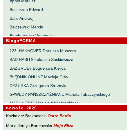
Appel Mariusz
Balcerzan Edward
Ballo Andrzej
Bałczewski Marcin
Bamburowicz Wenanty
BlogoFORMA
Bawołek Waldemar
123. HANNOVER Dariusza Muszera
Bereza Henryk
BAD HABITS Łukasza Suskiewicza
Berezin Kostia
BAZGROŁY Bogusława Kierca
Bielawa Jacek
BŁĘDNIK ONLINE Macieja Cisły
Biernacka Alina
DYŻURKA Grzegorza Strumyka
Bieszczad Maciej
GAWĘDY PAŃSZCZYŹNIANE Michała Tabaczyńskiego
Bigoszewska Maria
MACHNIĘCIA Macieja Wróblewskiego
Bitner Dariusz
nowości 2026
MAŁOMIASTECZKOWE ZRYWY Zbigniewa Wojciechowicza
Błahy Jarosław
Kazimierz Brakoniecki
Ostre Bardo
NOTES Karola Samsela
Bouvier Nicolas
Maria Jentys-Borelowska
Moja Eliza
PISMO SZYBKIE Marty Zelwan