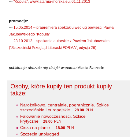
---
"Kopuła", www.latarnia-morska.eu, 01.11.2013
Laufer Paweł
Le Men Yvon
promocje:
Lech Joanna
---
15.05.2014 – prapremiera spektaklu według powieści Pawła
Lenc Ryszard
Jakubowskiego "Kopuła"
Ligęza Wojciech
---
23.10.2013 – spotkanie autorskie z Pawłem Jakubowskim
("Szczeciński Przegląd Literacki FORMA", edycja 26)
Lime Franciszek
Lipiński Zdzisław
publikacja ukazała się dzięki wsparciu
Liskowacki Artur Daniel
Miasta Szczecin
Liskowacki Konrad
Osoby, które kupiły ten produkt kupiły
Lisowski Krzysztof
także:
Maciejewski Krzysztof
Maj Marek
Narożnikowo, centralnie, pogranicznie. Szkice
szczecińskie i europejskie
28.00
PLN
Majzel Tomasz
Falowanie nowoczesności. Szkice
krytyczne
28.00
PLN
Malzahn Miłka O.
Cisza na planie
18.00
PLN
Masłowiecka Agnieszka
Szczecin unplugged