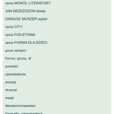
seria WOKÓŁ LITERATURY
JAN DRZEŻDŻON dzieła
DARIUSZ MUSZER wybór
seria CITY
seria FIOLETOWA
seria FORMA DLA DZIECI
poza seriami
horror, groza, sf
powieść
opowiadania
poezja
dramat
eseje
literaturoznawstwo
biografie, wspomnienia