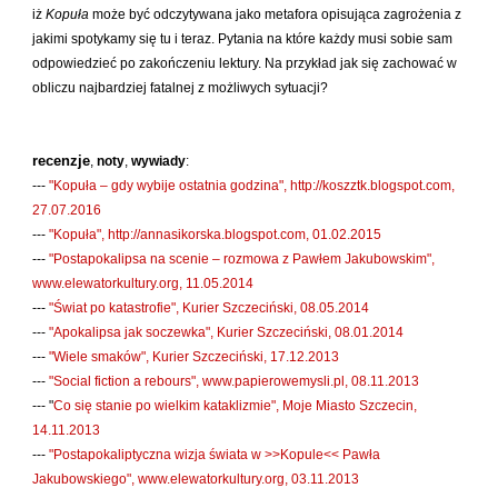
Kántor Péter
iż
Kopuła
może być odczytywana jako metafora opisująca zagrożenia z
jakimi spotykamy się tu i teraz. Pytania na które każdy musi sobie sam
Keineg Paol
odpowiedzieć po zakończeniu lektury. Na przykład jak się zachować w
Kemény István
obliczu najbardziej fatalnej z możliwych sytuacji?
Kępiński Piotr
Kępisty Iwona
recenzje
,
noty
,
wywiady
:
Kierc Bogusław
---
"Kopuła – gdy wybije ostatnia godzina", http://koszztk.blogspot.com,
27.07.2016
Klera Wiktoria
---
"Kopuła", http://annasikorska.blogspot.com, 01.02.2015
Klęczar Wojciech
---
"Postapokalipsa na scenie – rozmowa z Pawłem Jakubowskim",
Kopacki Andrzej
www.elewatorkultury.org, 11.05.2014
---
"Świat po katastrofie", Kurier Szczeciński, 08.05.2014
Kosiorowski Zbigniew
---
"Apokalipsa jak soczewka", Kurier Szczeciński, 08.01.2014
Kryszak Janusz
---
"Wiele smaków", Kurier Szczeciński, 17.12.2013
Księżyk Jarosław
---
"Social fiction a rebours", www.papierowemysli.pl, 08.11.2013
--- "
Co się stanie po wielkim kataklizmie", Moje Miasto Szczecin,
Kuźnicki Sławomir
14.11.2013
Kyrcz Jr Kazimierz
---
"Postapokaliptyczna wizja świata w >>Kopule<< Pawła
Latawiec Bogusława
Jakubowskiego", www.elewatorkultury.org, 03.11.2013