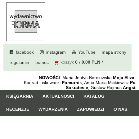
facebook
instagram
YouTube
mapa strony
koszyk
0
0.00 PLN
regulamin
pomoc
NOWOŚCI
: Maria Jentys-Borelowska
Moja Eliza
,
Konrad Liskowacki
Pomurnik
, Anna Maria Mickiewicz
Po
Sokratesie
, Gustaw Rajmus
Angst
KSIĘGARNIA
AKTUALNOŚCI
KATALOG
RECENZJE
WYDARZENIA
ZAPOWIEDZI
O NAS