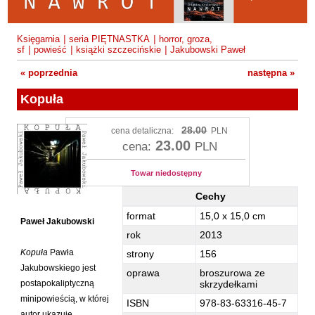
Fajfer Zenon
Zbigniew Kosiorowski
Nawrót
Filipowski Michał
Kazimierz Kyrcz Jr
Punk Ogito na grzybach
Księgarnia
|
seria PIĘTNASTKA
|
horror, groza,
Fluks Piotr
sf
|
powieść
|
książki szczecińskie
|
Jakubowski Paweł
Artur Daniel Liskowacki
Zimno
Frajlich Anna
« poprzednia
następna »
Grażyna Obrąpalska
Poprawki
Franczak Jerzy
Kopuła
Jakub Michał Pawłowski
Agrestowe sny
Frenger Marek
Uta Przyboś
Coraz
28.00
Gedroyć Krzysztof
cena detaliczna:
PLN
23.00
cena:
PLN
Gustaw Rajmus
Gleń Adrian
Królestwa
Gondek Katarzyna
Towar niedostępny
Rafał Sienkiewicz
Smutny bóg
Gorszewski Paweł
Cechy
Karol Samsel
Autodafe 8
Kopuła - Cechy
Grodecki Andrzej
format
15,0 x 15,0 cm
Paweł Jakubowski
Karol Samsel
Cairo Declaration
rok
2013
Gryko Krzysztof
Andrzej Wojciechowski
Nędza do całowania
Kopuła
Pawła
strony
156
Guillevic
Jakubowskiego jest
oprawa
broszurowa ze
Gwiazda-Elmerych Małgorzata
postapokaliptyczną
skrzydełkami
minipowieścią, w której
Helbig Brygida
ISBN
978-83-63316-45-7
autor ukazuje