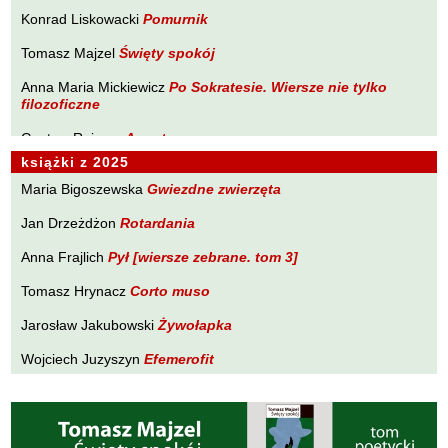
Brakoniecki Kazimierz
Konrad Liskowacki
Pomurnik
PLANETA Ewy Sonnenberg
Chojnacki Roman
Tomasz Majzel
Święty spokój
PONIEWCZASIE. Eugeniusz Tkaczyszyn-Dycki
Chojnowski Zbigniew
Anna Maria Mickiewicz
POPNARRACJE Łukasza Drobnika
Po Sokratesie. Wiersze nie tylko
Cichowlas Robert
filozoficzne
POZWALAM SOBIE NA WIERSZ Tomasza Majzela
Ciepliński Roman
Gustaw Rajmus
Angst
PRÓBY ZAPISU Małgorzaty Południak
Cisło Maciej
książki z 2025
Karol Samsel
Autodafe 9
PURPURA Izabeli Szolc
Czaplewski Wojciech
Maria Bigoszewska
Gwiezdne zwierzęta
Krzysztof Wacławiec
W Pasie Oriona
SYLWA O SMAKU LITU Wojciecha Zamysłowskiego
Czuku Marek
Jan Drzeżdżon
Rotardania
WĘDROWNICZEK Marka Czuku
Ćwikliński Krzysztof
Anna Frajlich
Pył [wiersze zebrane. tom 3]
WĘDRÓWKI NIEWĘDRUJĄCEGO Ryszarda Lenca
Dalasiński Tomasz
Tomasz Hrynacz
Corto muso
Z DALA OD ZGIEŁKU Tadeusza Zubińskiego
Dąbrowski Krzysztof T.
Jarosław Jakubowski
Żywołapka
Drobnik Łukasz
Wojciech Juzyszyn
Efemerofit
Drzewucki Janusz
Bogusław Kierc
Nie ma mowy
Drzeżdżon Jan
Fajfer Kazimierz
Andrzej Kopacki
Agrygent