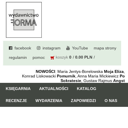
facebook
instagram
YouTube
mapa strony
koszyk
0
0.00 PLN
regulamin
pomoc
NOWOŚCI
: Maria Jentys-Borelowska
Moja Eliza
,
Konrad Liskowacki
Pomurnik
, Anna Maria Mickiewicz
Po
Sokratesie
, Gustaw Rajmus
Angst
KSIĘGARNIA
AKTUALNOŚCI
KATALOG
RECENZJE
WYDARZENIA
ZAPOWIEDZI
O NAS