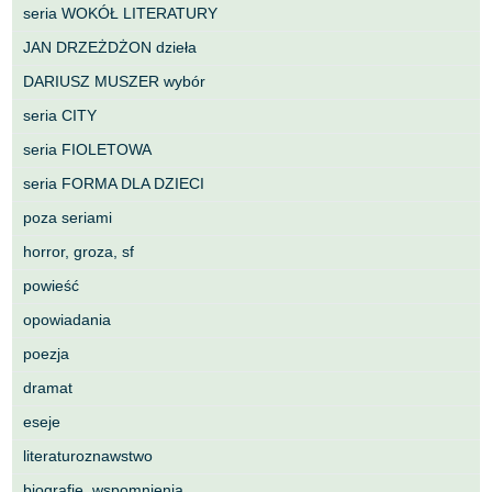
seria WOKÓŁ LITERATURY
JAN DRZEŻDŻON dzieła
DARIUSZ MUSZER wybór
seria CITY
seria FIOLETOWA
seria FORMA DLA DZIECI
poza seriami
horror, groza, sf
powieść
opowiadania
poezja
dramat
eseje
literaturoznawstwo
biografie, wspomnienia