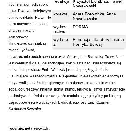
redakcja
Krzysztof Lichtblau, Paweł
Hoffmann Krzysztof
trochę znajomych, sporo
Nowakowski
piwa. Dworzec kolejowy w
Holden Gojtowski Jarek
korekta
Agata Borowicka, Anna
stanie rozkładu. Na tym tle
Nowakowska
Hrynacz Tomasz
para barwnych postaci:
wydaw-
FORMA
Jakób Lech M.
charyzmatyczny
nictwo
wykładowca
Jakubowski Jarosław
wydano
Fundacja Literatury imienia
filmoznawstwa i piękna,
z
Henryka Berezy
Jakubowski Paweł
młoda Żydówka,
Jasina Zbigniew
powszechnie podejrzewana o bycie Arabką albo Rumunką. Tu właśnie
jest centrum świata. Melancholijny urok miasta nad Brdą rozsnuwa się
Jentys-Borelowska Maria
na kartach powieści Emilii Walczak jak duch potężny, choć nie
Jocher Waldemar
ujawniający własnego imienia. Nie-pamięć i nie-zakorzenienie toczą tu
Jonaszko Jolanta
ukrytą walkę z dążeniem głównych bohaterów do stania się w pełni
sobą, do urzeczywistnienia. Ironia, humor, erudycja i zmysł satyrycznego
Juzyszyn Wojciech
podpatrywania świata sprawiają, że chętnie sięgnęlibyśmy po kolejną
Kain Dawid
część opowieści o wypadkach bydgoskiego losu Em. i Czarnej.
Kazimiera Szczuka
Kalenin Magdalena
Kamiński Gabriel Leonard
Kaniecka-Mazurek Anna
recenzje
,
noty
,
wywiady
: