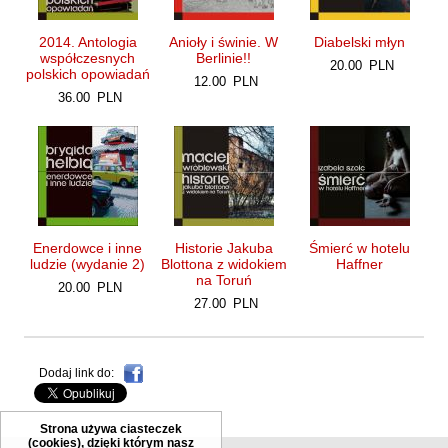
Maślanek Jarosław
2014. Antologia
Anioły i świnie. W
Diabelski młyn
Matlachowska-Pala Joanna
współczesnych
Berlinie!!
20.00
PLN
polskich opowiadań
Michałowski Piotr
12.00
PLN
36.00
PLN
Mickiewicz Anna Maria
Mieczysłavsky Rafał
Mirahina Agnieszka
Mrozek Mirosław
Muszer Dariusz
Enerdowce i inne
Historie Jakuba
Śmierć w hotelu
Niewrzęda Krzysztof
ludzie (wydanie 2)
Blottona z widokiem
Haffner
na Toruń
Nowakowska Ewa Elżbieta
20.00
PLN
27.00
PLN
Nowakowski Cezary
Nowakowski Jakub
Dodaj link do:
Obrąpalska Grażyna
Olak Elżbieta
Strona używa ciasteczek
Olsińska Halszka
(cookies), dzięki którym nasz