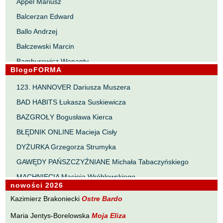
Appel Mariusz
Balcerzan Edward
Ballo Andrzej
Bałczewski Marcin
Bamburowicz Wenanty
BlogoFORMA
Bawołek Waldemar
123. HANNOVER Dariusza Muszera
Bereza Henryk
BAD HABITS Łukasza Suskiewicza
Berezin Kostia
BAZGROŁY Bogusława Kierca
Bielawa Jacek
BŁĘDNIK ONLINE Macieja Cisły
Biernacka Alina
DYŻURKA Grzegorza Strumyka
Bieszczad Maciej
GAWĘDY PAŃSZCZYŹNIANE Michała Tabaczyńskiego
Bigoszewska Maria
MACHNIĘCIA Macieja Wróblewskiego
Bitner Dariusz
nowości 2026
MAŁOMIASTECZKOWE ZRYWY Zbigniewa Wojciechowicza
Błahy Jarosław
Kazimierz Brakoniecki
Ostre Bardo
NOTES Karola Samsela
Bouvier Nicolas
Maria Jentys-Borelowska
Moja Eliza
PISMO SZYBKIE Marty Zelwan