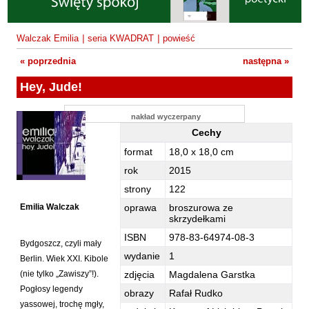
Fajfer Zenon
Zbigniew Kosiorowski
Nawrót
Filipowski Michał
Kazimierz Kyrcz Jr
Punk Ogito na grzybach
Walczak Emilia
|
seria KWADRAT
|
powieść
Fluks Piotr
Artur Daniel Liskowacki
Zimno
« poprzednia
następna »
Frajlich Anna
Grażyna Obrąpalska
Poprawki
Hey, Jude!
Franczak Jerzy
Jakub Michał Pawłowski
Agrestowe sny
Frenger Marek
nakład wyczerpany
Uta Przyboś
Coraz
Gedroyć Krzysztof
Cechy
Hey, Jude! - Cechy
Gustaw Rajmus
Gleń Adrian
Królestwa
format
18,0 x 18,0 cm
Gondek Katarzyna
rok
2015
Rafał Sienkiewicz
Smutny bóg
strony
122
Gorszewski Paweł
Karol Samsel
Autodafe 8
Emilia Walczak
oprawa
broszurowa ze
Grodecki Andrzej
skrzydełkami
Karol Samsel
Cairo Declaration
Gryko Krzysztof
ISBN
978-83-64974-08-3
Andrzej Wojciechowski
Nędza do całowania
Bydgoszcz, czyli mały
Guillevic
wydanie
1
Berlin. Wiek XXI. Kibole
Gwiazda-Elmerych Małgorzata
(nie tylko „Zawiszy”!).
zdjęcia
Magdalena Garstka
Pogłosy legendy
obrazy
Rafał Rudko
Helbig Brygida
yassowej, trochę mgły,