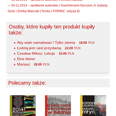
Laufer Paweł
---
04.11.2015 – spotkanie autorskie z Kazimierzem Kyrczem Jr, Izabelą
Le Men Yvon
Szolc i Emilią Walczak ("środa z FORMĄ", edycja 8)
Lech Joanna
Osoby, które kupiły ten produkt kupiły
Lenc Ryszard
także:
Ligęza Wojciech
Lime Franciszek
Aby wiatr namalować / Tylko ziemia
18.00
PLN
Łodzią jest i jest przystanią
22.00
PLN
Lipiński Zdzisław
Czesław Miłosz. Lekcje
16.00
PLN
Liskowacki Artur Daniel
Eine kleine
Mariasz
28.00
PLN
Liskowacki Konrad
Lisowski Krzysztof
Maciejewski Krzysztof
Polecamy także:
Maj Marek
Majzel Tomasz
Malzahn Miłka O.
Masłowiecka Agnieszka