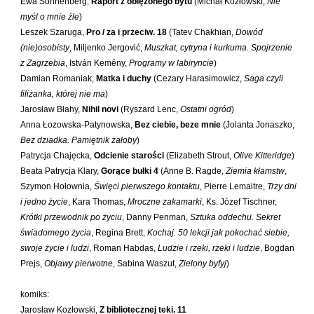
Ewa Sonnenberg,
Raport z oblężonego bytu
(Michał Kozłowski,
Nie
Maślanek Jarosław
myśl o mnie źle
)
Matlachowska-Pala Joanna
Leszek Szaruga,
Pro / za i przeciw. 18
(Tatev Chakhian,
Dowód
(nie)osobisty
, Miljenko Jergović,
Muszkat, cytryna i kurkuma. Spojrzenie
Michałowski Piotr
z Zagrzebia
, István Kemény,
Programy w labiryncie
)
Mickiewicz Anna Maria
Damian Romaniak,
Matka i duchy
(Cezary Harasimowicz,
Saga czyli
Mieczysłavsky Rafał
filiżanka, której nie ma
)
Jarosław Błahy,
Nihil novi
(Ryszard Lenc,
Ostatni ogród
)
Mirahina Agnieszka
Anna Łozowska-Patynowska,
Bez ciebie, beze mnie
(Jolanta Jonaszko,
Mrozek Mirosław
Bez dziadka. Pamiętnik żałoby
)
Patrycja Chajęcka,
Odcienie starości
(Elizabeth Strout,
Olive Kitteridge
)
Muszer Dariusz
Beata Patrycja Klary,
Gorące bułki 4
(Anne B. Ragde,
Ziemia kłamstw
,
Niewrzęda Krzysztof
Szymon Hołownia,
Święci pierwszego kontaktu
, Pierre Lemaitre,
Trzy dni
Nowakowska Ewa Elżbieta
i jedno życie
, Kara Thomas,
Mroczne zakamarki
, Ks. Józef Tischner,
Krótki przewodnik po życiu
, Danny Penman,
Sztuka oddechu. Sekret
Nowakowski Cezary
świadomego życia
, Regina Brett,
Kochaj. 50 lekcji jak pokochać siebie,
Nowakowski Jakub
swoje życie i ludzi
, Roman Habdas,
Ludzie i rzeki, rzeki i ludzie
, Bogdan
Obrąpalska Grażyna
Prejs,
Objawy pierwotne
, Sabina Waszut,
Zielony byfyj
)
Olak Elżbieta
komiks:
Olsińska Halszka
Jarosław Kozłowski,
Z bibliotecznej teki. 11