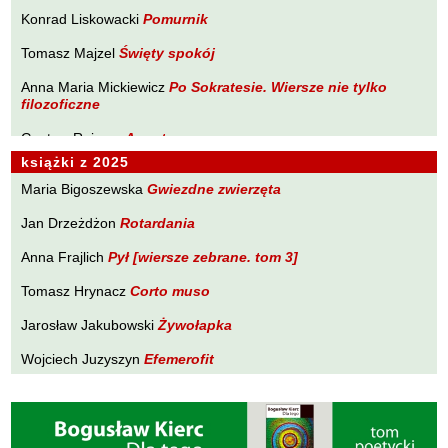
Brakoniecki Kazimierz
Konrad Liskowacki
Pomurnik
PLANETA Ewy Sonnenberg
Chojnacki Roman
Tomasz Majzel
Święty spokój
PONIEWCZASIE. Eugeniusz Tkaczyszyn-Dycki
Chojnowski Zbigniew
Anna Maria Mickiewicz
POPNARRACJE Łukasza Drobnika
Po Sokratesie. Wiersze nie tylko
Cichowlas Robert
filozoficzne
POZWALAM SOBIE NA WIERSZ Tomasza Majzela
Ciepliński Roman
Gustaw Rajmus
Angst
PRÓBY ZAPISU Małgorzaty Południak
Cisło Maciej
książki z 2025
Karol Samsel
Autodafe 9
PURPURA Izabeli Szolc
Czaplewski Wojciech
Maria Bigoszewska
Gwiezdne zwierzęta
Krzysztof Wacławiec
W Pasie Oriona
SYLWA O SMAKU LITU Wojciecha Zamysłowskiego
Czuku Marek
Jan Drzeżdżon
Rotardania
WĘDROWNICZEK Marka Czuku
Ćwikliński Krzysztof
Anna Frajlich
Pył [wiersze zebrane. tom 3]
WĘDRÓWKI NIEWĘDRUJĄCEGO Ryszarda Lenca
Dalasiński Tomasz
Tomasz Hrynacz
Corto muso
Z DALA OD ZGIEŁKU Tadeusza Zubińskiego
Dąbrowski Krzysztof T.
Jarosław Jakubowski
Żywołapka
Drobnik Łukasz
Wojciech Juzyszyn
Efemerofit
Drzewucki Janusz
Bogusław Kierc
Nie ma mowy
Drzeżdżon Jan
Fajfer Kazimierz
Andrzej Kopacki
Agrygent