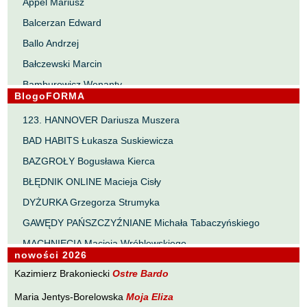
Appel Mariusz
Balcerzan Edward
Ballo Andrzej
Bałczewski Marcin
Bamburowicz Wenanty
BlogoFORMA
Bawołek Waldemar
123. HANNOVER Dariusza Muszera
Bereza Henryk
BAD HABITS Łukasza Suskiewicza
Berezin Kostia
BAZGROŁY Bogusława Kierca
Bielawa Jacek
BŁĘDNIK ONLINE Macieja Cisły
Biernacka Alina
DYŻURKA Grzegorza Strumyka
Bieszczad Maciej
GAWĘDY PAŃSZCZYŹNIANE Michała Tabaczyńskiego
Bigoszewska Maria
MACHNIĘCIA Macieja Wróblewskiego
Bitner Dariusz
nowości 2026
MAŁOMIASTECZKOWE ZRYWY Zbigniewa Wojciechowicza
Błahy Jarosław
Kazimierz Brakoniecki
Ostre Bardo
NOTES Karola Samsela
Bouvier Nicolas
Maria Jentys-Borelowska
Moja Eliza
PISMO SZYBKIE Marty Zelwan