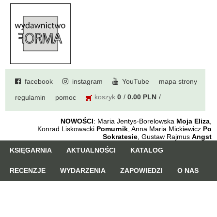
facebook
instagram
YouTube
mapa strony
koszyk
0
0.00 PLN
regulamin
pomoc
NOWOŚCI
: Maria Jentys-Borelowska
Moja Eliza
,
Konrad Liskowacki
Pomurnik
, Anna Maria Mickiewicz
Po
Sokratesie
, Gustaw Rajmus
Angst
KSIĘGARNIA
AKTUALNOŚCI
KATALOG
RECENZJE
WYDARZENIA
ZAPOWIEDZI
O NAS