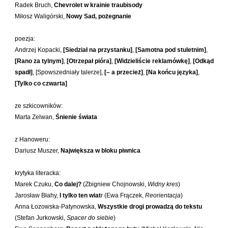
Radek Bruch,
Chevrolet w krainie traubisody
Laufer Paweł
Miłosz Waligórski,
Nowy Sad, pożegnanie
Le Men Yvon
Lech Joanna
poezja:
Andrzej Kopacki,
[Siedział na przystanku]
,
[Samotna pod stuletnim]
,
Lenc Ryszard
[Rano za tylnym]
,
[Otrzepał pióra]
,
[Widzieliście reklamówkę]
,
[Odkąd
Ligęza Wojciech
spadł]
, [Spowszedniały talerze],
[– a przecież]
,
[Na końcu języka]
,
Lime Franciszek
[Tylko co czwarta]
Lipiński Zdzisław
ze szkicowników:
Liskowacki Artur Daniel
Marta Zelwan,
Śnienie świata
Liskowacki Konrad
z Hanoweru:
Lisowski Krzysztof
Dariusz Muszer,
Największa w bloku piwnica
Maciejewski Krzysztof
krytyka literacka:
Maj Marek
Marek Czuku,
Co dalej?
(Zbigniew Chojnowski,
Widny kres
)
Majzel Tomasz
Jarosław Błahy,
I tylko ten wiat
r (Ewa Frączek,
Reorientacja
)
Malzahn Miłka O.
Anna Łozowska-Patynowska,
Wszystkie drogi prowadzą do tekstu
(Stefan Jurkowski,
Spacer do siebie
)
Masłowiecka Agnieszka