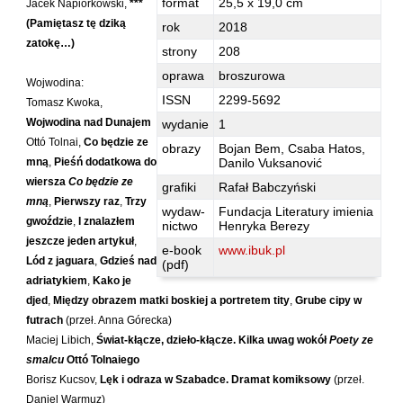
format
25,5 x 19,0 cm
Jacek Napiórkowski,
***
Hoffmann Krzysztof
(Pamiętasz tę dziką
rok
2018
Holden Gojtowski Jarek
zatokę…)
strony
208
Hrynacz Tomasz
oprawa
broszurowa
Wojwodina:
Jakób Lech M.
ISSN
2299-5692
Tomasz Kwoka,
Jakubowski Jarosław
Wojwodina nad Dunajem
wydanie
1
Jakubowski Paweł
Ottó Tolnai,
Co będzie ze
obrazy
Bojan Bem, Csaba Hatos,
mną
,
Pieśń dodatkowa do
Danilo Vuksanović
Jasina Zbigniew
wiersza
Co będzie ze
grafiki
Rafał Babczyński
Jentys-Borelowska Maria
mną
,
Pierwszy raz
,
Trzy
wydaw-
Fundacja Literatury imienia
gwoździe
,
I znalazłem
Jocher Waldemar
nictwo
Henryka Berezy
jeszcze jeden artykuł
,
e-book
www.ibuk.pl
Jonaszko Jolanta
Lód z jaguara
,
Gdzieś nad
(pdf)
Juzyszyn Wojciech
adriatykiem
,
Kako je
djed
,
Między obrazem matki boskiej a portretem tity
,
Grube cipy w
Kain Dawid
futrach
(przeł. Anna Górecka)
Kalenin Magdalena
Maciej Libich,
Świat-kłącze, dzieło-kłącze. Kilka uwag wokół
Poety ze
Kamiński Gabriel Leonard
smalcu
Ottó Tolnaiego
Borisz Kucsov,
Lęk i odraza w Szabadce. Dramat komiksowy
(przeł.
Kaniecka-Mazurek Anna
Daniel Warmuz)