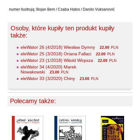
Sarna Paweł
numer ilustrują: Bojan Bem / Csaba Hatos / Danilo Vuksanović
Sasinowski Alan
Sawicki Bartosz
Osoby, które kupiły ten produkt kupiły
Sienkiewicz Rafał
także:
Sienkiewicz Wilowska Julia Anastazja
eleWator 26 (4/2018) Wiesław Dymny
22.00
PLN
Skrendo Andrzej
eleWator 25 (3/2018) Oriana Fallaci
22.00
PLN
eleWator 23 (1/2018) Witold Wirpsza
22.00
PLN
Sobol Eugeniusz
eleWator 34 (4/2020) Marek
Sonnenberg Ewa
Nowakowski
23.00
PLN
eleWator 33 (3/2020) Chiny
23.00
PLN
Stamm Wojciech
Stefaniuk Tomasz
Strumyk Grzegorz
Polecamy także:
Suskiewicz Łukasz
Suwiński Bartosz
Szaruga Leszek
Szolc Izabela