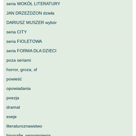
seria WOKÓŁ LITERATURY
JAN DRZEŻDŻON dzieła
DARIUSZ MUSZER wybór
seria CITY
seria FIOLETOWA
seria FORMA DLA DZIECI
poza seriami
horror, groza, sf
powieść
opowiadania
poezja
dramat
eseje
literaturoznawstwo
biografie, wspomnienia