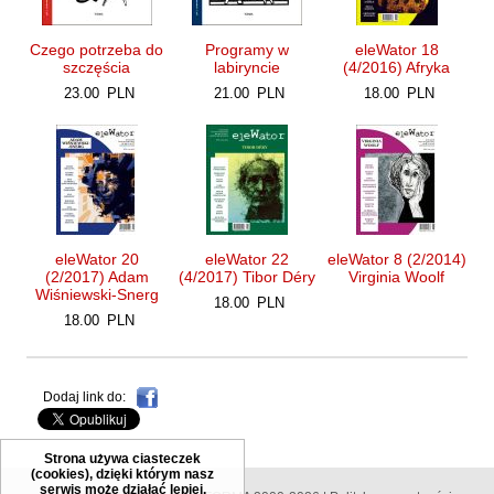
Szopa Łukasz
Czego potrzeba do
Programy w
eleWator 18
Szymański Wiesław
szczęścia
labiryncie
(4/2016) Afryka
Tabaczyński Michał
23.00
PLN
21.00
PLN
18.00
PLN
Tański Paweł
Timoszyk Inka
Tkaczyszyn-Dycki Eugeniusz
Tomicki Grzegorz
Towiańska-Michalska Maria
eleWator 20
eleWator 22
eleWator 8 (2/2014)
(2/2017) Adam
(4/2017) Tibor Déry
Virginia Woolf
Trusewicz Michał
Wiśniewski-Snerg
18.00
PLN
Turczyński Andrzej
18.00
PLN
Twardochleb Bogdan
Ulman Anatol
Dodaj link do:
Wacławiec Krzysztof
Walczak Emilia
Strona używa ciasteczek
(cookies), dzięki którym nasz
Waligórska Zuzanna
serwis może działać lepiej.