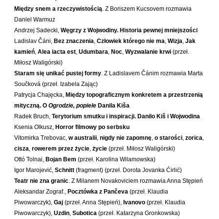
Kántor Péter
Między snem a rzeczywistością
. Z Boriszem Kucsovem rozmawia
Keineg Paol
Daniel Warmuz
Andrzej Sadecki,
Węgrzy z Wojwodiny. Historia pewnej mniejszości
Kemény István
Ladislav Čáni,
Bez znaczenia
,
Człowiek którego nie ma
,
Wizja
,
Jak
Kępiński Piotr
kamień
,
Alea iacta est
,
Udumbara
,
Noc
,
Wyzwalanie krwi
(przeł.
Miłosz Waligórski)
Kępisty Iwona
Staram się unikać pustej formy
. Z Ladislavem Čánim rozmawia Marta
Kierc Bogusław
Součková (przeł. Izabela Zając)
Klera Wiktoria
Patrycja Chajęcka,
Między topograficznym konkretem a przestrzenią
mityczną. O
Ogrodzie, popiele
Danila Kiša
Klęczar Wojciech
Radek Bruch,
Terytorium smutku i inspiracji. Danilo Kiš i Wojwodina
Kopacki Andrzej
Ksenia Olkusz,
Horror filmowy po serbsku
Kosiorowski Zbigniew
Vitomirka Trebovac,
w australii
,
nigdy nie zapomnę
,
o starości
,
zorica
,
cisza
,
rowerem przez życie
,
życie
(przeł. Miłosz Waligórski)
Kryszak Janusz
Ottó Tolnai,
Bojan Bem
(przeł. Karolina Wilamowska)
Księżyk Jarosław
Igor Marojević,
Schnitt
(fragment) (przeł. Dorota Jovanka Ćirlić)
Kuźnicki Sławomir
Teatr nie zna granic
. Z Milanem Novakoviciem rozmawia Anna Stępień
Aleksandar Zograf.,
Pocztówka z Pančeva
(przeł. Klaudia
Kyrcz Jr Kazimierz
Piwowarczyk),
Gaj
(przeł. Anna Stępień),
Ivanovo
(przeł. Klaudia
Latawiec Bogusława
Piwowarczyk),
Uzdin
,
Subotica
(przeł. Katarzyna Gronkowska)