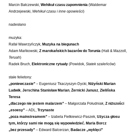
Orzeł Paweł
Marcin Bałczewski,
Wehikuł czasu zapomnienia
(Waldemar
Andrzejewski,
Wehikuł czasu i inne opowieści
)
Pacukiewicz Marek
Pawłowski Jakub Michał
nadesłano
Piaskowska-Majzel Mirosława
muzyka:
Pietrzak Tomasz
Rafał Wawrzyńczyk,
Muzyka na biegunach
Pląder Halina
Adam Mańkowski,
Z marokańskich bazarów do Torunia
(Hati & Mazzoll,
Teruah
)
Południak Małgorzata
Radek Bruch,
Elektroniczne rytuały
(Powidok,
Statek szaleńców
)
Przyboś Uta
Przywara Paweł
stałe felietony:
„poniewczasie”
– Eugeniusz Tkaczyszyn-Dycki,
Niżyński Marian
Rajmus Gustaw
Ludwik
,
Jerschina Stanisław Marian
,
Żernicki Janusz
,
Zielińska
Raszka Helena
Teresa
Rautman-Szczepańska Agnieszka
„dlaczego nie jestem malarzem”
– Małgorzata Południak,
Z niższości
„esoesy”
– ADL,
Trzynaste
Roca Juan Manuel
„poza mainstreamem”
– Izabela Fietkiewicz-Paszek,
Użycza głosu
Ryst Dorota
tym, którzy sami nie mogą się wypowiedzieć. Maria Borcz
„bez przesady”
– Edward Balcerzan,
Badacze „wyklęci”
Samsel Karol