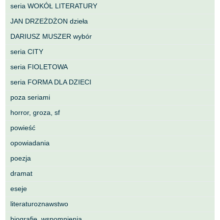
seria WOKÓŁ LITERATURY
JAN DRZEŻDŻON dzieła
DARIUSZ MUSZER wybór
seria CITY
seria FIOLETOWA
seria FORMA DLA DZIECI
poza seriami
horror, groza, sf
powieść
opowiadania
poezja
dramat
eseje
literaturoznawstwo
biografie, wspomnienia