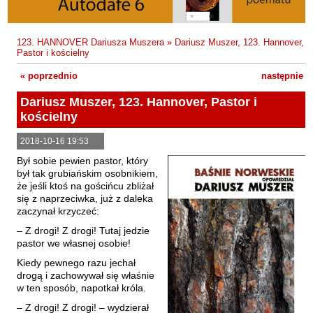
Fajfer Zenon
Zbigniew Kosiorowski
Nawrót
Filipowski Michał
Kazimierz Kyrcz Jr
Punk Ogito na grzybach
123. HANNOVER Dariusza Muszera
»
Dariusz Muszer, 123. Hannover,
Fluks Piotr
Pastor i kościelny
Artur Daniel Liskowacki
Zimno
Frajlich Anna
« poprzednio
następnie »
Grażyna Obrąpalska
Poprawki
Franczak Jerzy
Dariusz Muszer, 123. Hannover, Pastor i
Jakub Michał Pawłowski
Agrestowe sny
Frenger Marek
kościelny
Uta Przyboś
Coraz
Gedroyć Krzysztof
2018-10-16 19:53
Gustaw Rajmus
Gleń Adrian
Królestwa
Był sobie pewien pastor, który
Gondek Katarzyna
był tak grubiańskim osobnikiem,
Rafał Sienkiewicz
Smutny bóg
że jeśli ktoś na gościńcu zbliżał
Gorszewski Paweł
Karol Samsel
Autodafe 8
się z naprzeciwka, już z daleka
zaczynał krzyczeć:
Grodecki Andrzej
Karol Samsel
Cairo Declaration
– Z drogi! Z drogi! Tutaj jedzie
Gryko Krzysztof
pastor we własnej osobie!
Andrzej Wojciechowski
Nędza do całowania
Guillevic
Kiedy pewnego razu jechał
drogą i zachowywał się właśnie
Gwiazda-Elmerych Małgorzata
w ten sposób, napotkał króla.
Helbig Brygida
– Z drogi! Z drogi! – wydzierał