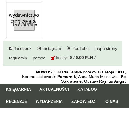
facebook
instagram
YouTube
mapa strony
koszyk
0
0.00 PLN
regulamin
pomoc
NOWOŚCI
: Maria Jentys-Borelowska
Moja Eliza
,
Konrad Liskowacki
Pomurnik
, Anna Maria Mickiewicz
Po
Sokratesie
, Gustaw Rajmus
Angst
KSIĘGARNIA
AKTUALNOŚCI
KATALOG
RECENZJE
WYDARZENIA
ZAPOWIEDZI
O NAS