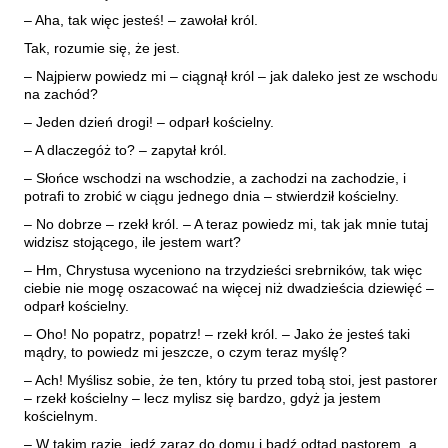
Kántor Péter
– Aha, tak więc jesteś! – zawołał król.
Keineg Paol
Tak, rozumie się, że jest.
Kemény István
– Najpierw powiedz mi – ciągnął król – jak daleko jest ze wschodu
na zachód?
Kępiński Piotr
– Jeden dzień drogi! – odparł kościelny.
Kępisty Iwona
– A dlaczegóż to? – zapytał król.
Kierc Bogusław
– Słońce wschodzi na wschodzie, a zachodzi na zachodzie, i
Klera Wiktoria
potrafi to zrobić w ciągu jednego dnia – stwierdził kościelny.
Klęczar Wojciech
– No dobrze – rzekł król. – A teraz powiedz mi, tak jak mnie tutaj
widzisz stojącego, ile jestem wart?
Kopacki Andrzej
– Hm, Chrystusa wyceniono na trzydzieści srebrników, tak więc
Kosiorowski Zbigniew
ciebie nie mogę oszacować na więcej niż dwadzieścia dziewięć –
odparł kościelny.
Kryszak Janusz
– Oho! No popatrz, popatrz! – rzekł król. – Jako że jesteś taki
Księżyk Jarosław
mądry, to powiedz mi jeszcze, o czym teraz myślę?
Kuźnicki Sławomir
– Ach! Myślisz sobie, że ten, który tu przed tobą stoi, jest pastorem
– rzekł kościelny – lecz mylisz się bardzo, gdyż ja jestem
Kyrcz Jr Kazimierz
kościelnym.
Latawiec Bogusława
– W takim razie, jedź zaraz do domu i bądź odtąd pastorem, a