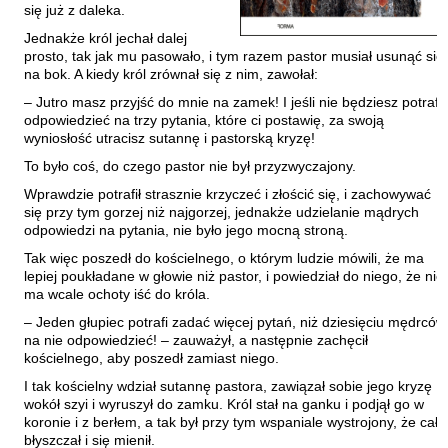
Hoffmann Krzysztof
się już z daleka.
Holden Gojtowski Jarek
Jednakże król jechał dalej
prosto, tak jak mu pasowało, i tym razem pastor musiał usunąć się
Hrynacz Tomasz
na bok. A kiedy król zrównał się z nim, zawołał:
Jakób Lech M.
– Jutro masz przyjść do mnie na zamek! I jeśli nie będziesz potrafił
odpowiedzieć na trzy pytania, które ci postawię, za swoją
Jakubowski Jarosław
wyniosłość utracisz sutannę i pastorską kryzę!
Jakubowski Paweł
To było coś, do czego pastor nie był przyzwyczajony.
Jasina Zbigniew
Wprawdzie potrafił strasznie krzyczeć i złościć się, i zachowywać
się przy tym gorzej niż najgorzej, jednakże udzielanie mądrych
Jentys-Borelowska Maria
odpowiedzi na pytania, nie było jego mocną stroną.
Jocher Waldemar
Tak więc poszedł do kościelnego, o którym ludzie mówili, że ma
lepiej poukładane w głowie niż pastor, i powiedział do niego, że nie
Jonaszko Jolanta
ma wcale ochoty iść do króla.
Juzyszyn Wojciech
– Jeden głupiec potrafi zadać więcej pytań, niż dziesięciu mędrców
Kain Dawid
na nie odpowiedzieć! – zauważył, a następnie zachęcił
kościelnego, aby poszedł zamiast niego.
Kalenin Magdalena
I tak kościelny wdział sutannę pastora, zawiązał sobie jego kryzę
Kamiński Gabriel Leonard
wokół szyi i wyruszył do zamku. Król stał na ganku i podjął go w
koronie i z berłem, a tak był przy tym wspaniale wystrojony, że cały
Kaniecka-Mazurek Anna
błyszczał i się mienił.