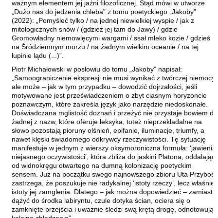
ważnym elementem jej jaźni filozoficznej. Stąd mówi w utworze
Szopa Łukasz
„Dużo nas do jedzenia chleba” z tomu poetyckiego „Jakoby”
(2022): „Pomyśleć tylko / na jednej niewielkiej wyspie / jak z
Szymański Wiesław
mitologicznych snów / (gdzież jej tam do Jawy) / gdzie
Gromowładny niemowlęcymi wargami / ssał mleko kozie / gdzieś
Tabaczyński Michał
na Śródziemnym morzu / na żadnym wielkim oceanie / na tej
Tański Paweł
łupinie lądu (...)”.
Timoszyk Inka
Piotr Michałowski w posłowiu do tomu „Jakoby” napisał:
„Samoograniczenie ekspresji nie musi wynikać z twórczej niemocy,
Tkaczyszyn-Dycki Eugeniusz
ale może – jak w tym przypadku – dowodzić dojrzałości, jeśli
motywowane jest przeświadczeniem o zbyt ciasnym horyzoncie
Tomicki Grzegorz
poznawczym, które zakreśla język jako narzędzie niedoskonałe.
Towiańska-Michalska Maria
Doświadczana mglistość doznań i przeżyć nie przystaje bowiem do
żadnej z nazw, które oferuje leksyka, toteż nieprzekładalne na
Trusewicz Michał
słowo pozostają pioruny olśnień, epifanie, iluminacje, triumfy, a
nawet klęski świadomego odkrywcy rzeczywistości. Tę sytuację
Turczyński Andrzej
manifestuje w jednym z wierszy oksymoroniczna formuła: ‘jawienia
Twardochleb Bogdan
niejasnego oczywistości’, która zbliża do jaskini Platona, oddalając
od widnokręgu otwartego na dumną kolonizację poetyckim
Ulman Anatol
sensem. Już na początku swego najnowszego zbioru Uta Przyboś
zastrzega, że poszukuje nie radykalnej ‘istoty rzeczy’, lecz właśnie
Wacławiec Krzysztof
istoty jej zamglenia. Dlatego – jak można dopowiedzieć – zamiast
Walczak Emilia
dążyć do środka labiryntu, czule dotyka ścian, ociera się o
zamknięte przejścia i uważnie śledzi swą krętą drogę, odnotowując
Waligórska Zuzanna