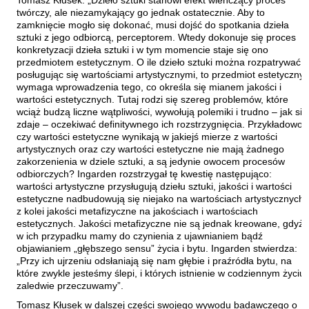
Tomasz Kłusek: „Dzieło sztuki stanowi efekt wieńczący proces
Orzeł Paweł
twórczy, ale niezamykający go jednak ostatecznie. Aby to
zamknięcie mogło się dokonać, musi dojść do spotkania dzieła
Pacukiewicz Marek
sztuki z jego odbiorcą, perceptorem. Wtedy dokonuje się proces
konkretyzacji dzieła sztuki i w tym momencie staje się ono
Pawłowski Jakub Michał
przedmiotem estetycznym. O ile dzieło sztuki można rozpatrywać,
Piaskowska-Majzel Mirosława
posługując się wartościami artystycznymi, to przedmiot estetyczny
wymaga wprowadzenia tego, co określa się mianem jakości i
Pietrzak Tomasz
wartości estetycznych. Tutaj rodzi się szereg problemów, które
wciąż budzą liczne wątpliwości, wywołują polemiki i trudno – jak się
Pląder Halina
zdaje – oczekiwać definitywnego ich rozstrzygnięcia. Przykładowo:
Południak Małgorzata
czy wartości estetyczne wynikają w jakiejś mierze z wartości
artystycznych oraz czy wartości estetyczne nie mają żadnego
Przyboś Uta
zakorzenienia w dziele sztuki, a są jedynie owocem procesów
odbiorczych? Ingarden rozstrzygał tę kwestię następująco:
Przywara Paweł
wartości artystyczne przysługują dziełu sztuki, jakości i wartości
Rajmus Gustaw
estetyczne nadbudowują się niejako na wartościach artystycznych,
z kolei jakości metafizyczne na jakościach i wartościach
Raszka Helena
estetycznych. Jakości metafizyczne nie są jednak kreowane, gdyż
w ich przypadku mamy do czynienia z ujawnianiem bądź
Rautman-Szczepańska Agnieszka
objawianiem „głębszego sensu” życia i bytu. Ingarden stwierdza:
Roca Juan Manuel
„Przy ich ujrzeniu odsłaniają się nam głębie i praźródła bytu, na
które zwykle jesteśmy ślepi, i których istnienie w codziennym życiu
Ryst Dorota
zaledwie przeczuwamy”.
Samsel Karol
Tomasz Kłusek w dalszej części swojego wywodu badawczego o