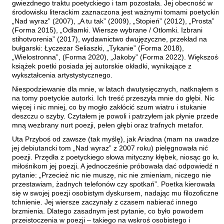
gwiezdnego traktu poetyckiego i tam pozostała. Jej obecność w
Kántor Péter
środowisku literackim zaznaczona jest ważnymi tomami poetyckimi
Keineg Paol
„Nad wyraz” (2007), „A tu tak” (2009), „Stopień” (2012), „Prosta”
(Forma 2015), „Odłamki. Wiersze wybrane / Otlomki. Izbrani
Kemény István
stihotvorenia” (2017), wydawnictwo dwujęzyczne, przekład na
bułgarski: Łyczezar Seliaszki, „Tykanie” (Forma 2018),
Kępiński Piotr
„Wielostronna”, (Forma 2020), „Jakoby” (Forma 2022). Większość
Kępisty Iwona
książek poetki posiada jej autorskie okładki, wynikające z
wykształcenia artystystycznego.
Kierc Bogusław
Niespodziewanie dla mnie, w latach dwutysięcznych, natknąłem się
Klera Wiktoria
na tomy poetyckie autorki. Ich treść przeszyła mnie do głębi. Nic
więcej i nic mniej, co by mogło zakłócić szum wiatru i stukanie
Klęczar Wojciech
deszczu o szyby. Czytałem je powoli i patrzyłem jak płynie przede
Kopacki Andrzej
mną wezbrany nurt poezji, pełen głębi oraz trafnych metafor.
Uta Przyboś od zawsze (tak myślę), jak Ariadna (mam na uwadze
Kosiorowski Zbigniew
jej debiutancki tom „Nad wyraz” z 2007 roku) pielęgnowała nić
Kryszak Janusz
poezji. Przędła z poetyckiego słowa mityczny kłębek, niosąc go ku
miłośnikom jej poezji. A jednocześnie próbowała dać odpowiedź na
Księżyk Jarosław
pytanie: „Przecież nic nie muszę, nic nie zmieniam, niczego nie
przestawiam, żadnych telefonów czy spotkań”. Poetka kierowała
Kuźnicki Sławomir
się w swojej poezji osobistym dyskursem, nadając mu filozoficzne
Kyrcz Jr Kazimierz
tchnienie. Jej wiersze zaczynały z czasem nabierać innego
brzmienia. Dlatego zasadnym jest pytanie, co było powodem
Latawiec Bogusława
przeistoczenia w poezji – takiego na wskroś osobistego i