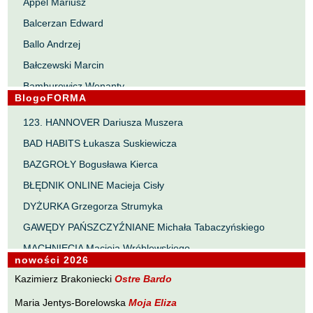
Appel Mariusz
Balcerzan Edward
Ballo Andrzej
Bałczewski Marcin
Bamburowicz Wenanty
BlogoFORMA
Bawołek Waldemar
123. HANNOVER Dariusza Muszera
Bereza Henryk
BAD HABITS Łukasza Suskiewicza
Berezin Kostia
BAZGROŁY Bogusława Kierca
Bielawa Jacek
BŁĘDNIK ONLINE Macieja Cisły
Biernacka Alina
DYŻURKA Grzegorza Strumyka
Bieszczad Maciej
GAWĘDY PAŃSZCZYŹNIANE Michała Tabaczyńskiego
Bigoszewska Maria
MACHNIĘCIA Macieja Wróblewskiego
Bitner Dariusz
nowości 2026
MAŁOMIASTECZKOWE ZRYWY Zbigniewa Wojciechowicza
Błahy Jarosław
Kazimierz Brakoniecki
Ostre Bardo
NOTES Karola Samsela
Bouvier Nicolas
Maria Jentys-Borelowska
Moja Eliza
PISMO SZYBKIE Marty Zelwan