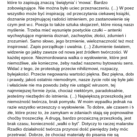
które to zapisują znaczą ‘świątynia’ i ‘mowa’. Bardzo
zobowiązujące. Nie można było uciec przeznaczeniu. (...) W poezji
wszystko może być inspiracją: od przeczytania ciekawej książki,
doznanie przejmującej radości istnieniem, po zastanowienie się
czym jest w.c. Poezja to także sztuka skojarzeń, które niosą nasze
myślenie. Trzeba mieć wysunięte poetyckie czułki – antenki
wychwytujące mgnienia doznań, zachwytów, złości, zdumień i
zrozumień. Samo słowo, jego brzmienie, wieloznaczność też może
inspirować. Zapis porządkuje i uwalnia. (...) Zdumienie światem,
widzenie go jakby zawsze od nowa jest źródłem twórczości. W
każdej epoce. Niezmordowana walka o wysłowienie, które jest
niemożliwe, ale konieczne, żeby nadać naszemu bytowaniu sens.
Widać z tego, że protestuję przeciw nihilizmowi, rozpaczy,
bylejakości. Przeciw negowaniu wartości piękna. Bez piękna, dobra
i prawdy, jakoś ostatnio niemodnym, nasze życie robi się byle jakie
i właściwie nie ma powodu żeby nie ustąpić wirusom, tej
najmniejszej formie życia, chociaż niektórym, paradoksalnie,
jesteśmy niezbędni do istnienia. (...) Największą przeszkodą jest
niemożność twórcza, brak pomysłu. W moim wypadku jednak na
razie wszystko wrzeszczy o wysłowienie. To dobre, ale czasem i to
złe, które przez to, że zamykam w zdaniach stają się pojmowalne,
choćby troszeczkę. A drugą, bardzo prozaiczną przeszkodą, jest
brak czasu, konieczność „walki o byt”. Dotyczy to raczej malarstwa.
Rzadko działalność twórcza przynosi dość pieniędzy żeby móc
przetrwać. Dobrze, że chociaż materiały do pisania nie są