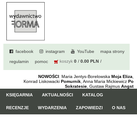
facebook
instagram
YouTube
mapa strony
koszyk
0
0.00 PLN
regulamin
pomoc
NOWOŚCI
: Maria Jentys-Borelowska
Moja Eliza
,
Konrad Liskowacki
Pomurnik
, Anna Maria Mickiewicz
Po
Sokratesie
, Gustaw Rajmus
Angst
KSIĘGARNIA
AKTUALNOŚCI
KATALOG
RECENZJE
WYDARZENIA
ZAPOWIEDZI
O NAS