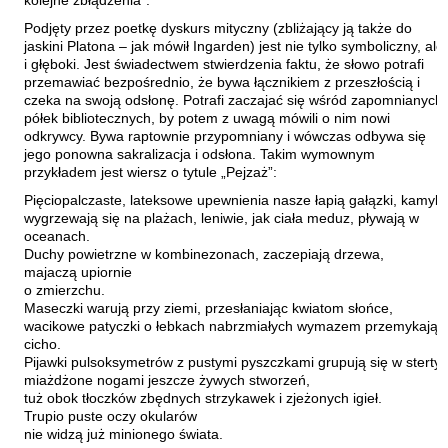
kolejne zbłądzenia”.
Waligórski Miłosz
Podjęty przez poetkę dyskurs mityczny (zbliżający ją także do
jaskini Platona – jak mówił Ingarden) jest nie tylko symboliczny, ale
Waniek Henryk
i głęboki. Jest świadectwem stwierdzenia faktu, że słowo potrafi
Warchoł Marek
przemawiać bezpośrednio, że bywa łącznikiem z przeszłością i
czeka na swoją odsłonę. Potrafi zaczajać się wśród zapomnianych
Wasilewski Andrzej
półek bibliotecznych, by potem z uwagą mówili o nim nowi
odkrywcy. Bywa raptownie przypomniany i wówczas odbywa się
Wasilonek Krzysztof
jego ponowna sakralizacja i odsłona. Takim wymownym
Wernikowski Sławomir
przykładem jest wiersz o tytule „Pejzaż”:
Pięciopalczaste, lateksowe upewnienia nasze łapią gałązki, kamyki
White Kenneth
wygrzewają się na plażach, leniwie, jak ciała meduz, pływają w
Wieseltier Alex
oceanach.
Duchy powietrzne w kombinezonach, zaczepiają drzewa,
Wiśniewski Marek
majaczą upiornie
o zmierzchu.
Wojciechowicz Zbigniew
Maseczki warują przy ziemi, przesłaniając kwiatom słońce,
Wojciechowski Andrzej
wacikowe patyczki o łebkach nabrzmiałych wymazem przemykają
cicho.
Wójcik Bartosz
Pijawki pulsoksymetrów z pustymi pyszczkami grupują się w sterty
miażdżone nogami jeszcze żywych stworzeń,
Wróblewski Grzegorz
tuż obok tłoczków zbędnych strzykawek i zjeżonych igieł.
Wróblewski Maciej
Trupio puste oczy okularów
nie widzą już minionego świata.
Zamysłowski Wojciech