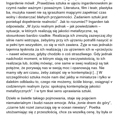
Ingardenie mówił: „Prawdziwa sztuka w ujęciu ingardenowskim jest
Sarna Paweł
czymś nader ważnym i poważnym. Literatura, film i teatr, plastyka,
Sasinowski Alan
ba, muzyka nawet nie są igraszkami mającymi zapełniać czas
wolny i dostarczać błahych przyjemności. Zadaniem sztuki jest
Sawicki Bartosz
poniekąd dopełnienie realności”. Jak to rozumieć? Ingarden tak
odpowiada: „W życiu realnym jednak – jak powiedziałem –
Sienkiewicz Rafał
sytuacje, w których realizują się jakości metafizyczne, są
Sienkiewicz Wilowska Julia Anastazja
stosunkowo bardzo rzadkie. Realizacja ich zresztą zazwyczaj zbyt
silnie nami wstrząsa, żebyśmy przy ich ujrzeniu potrafili nasycić się
Skrendo Andrzej
w pełni tym wszystkim, co się w nich zawiera. Żyje w nas jednakże
tajemna tęsknota za ich realizacją i za ujrzeniem ich w «przeżyciu»
Sobol Eugeniusz
– nawet wówczas, gdyby chodziło o coś straszliwego. Gdy jednak
Sonnenberg Ewa
nadchodzi moment, w którym stają się rzeczywistością, to ich
realizacja lub, ściślej mówiąc, one same w swej realizacji są tak
Stamm Wojciech
potężne, że porywają nas w swoją moc i opanowują nas. Nie
mamy siły ani czasu, żeby zatopić się w kontemplacji [...] W
Stefaniuk Tomasz
szczególności sztuka może nam dać jakby w miniaturze i tylko w
Strumyk Grzegorz
dalekim odblasku to, czego nie możemy, ściśle biorąc, osiągnąć w
codziennym realnym życiu: spokojną kontemplację jakości
Suskiewicz Łukasz
metafizycznych”. I w tym tkwi sens uprawiania sztuki.
Suwiński Bartosz
Dzieło w świetle takiego pojmowania, staje się pojęciem
niematerialnym i budzi nasze emocje. Arka „tonie dnem do góry”,
Szaruga Leszek
„czarne luki rozet zanurzają się w ocean niewiary”. Poetka
utożsamiając się z przeszłością, chce za wszelką cenę, by była on
Szolc Izabela