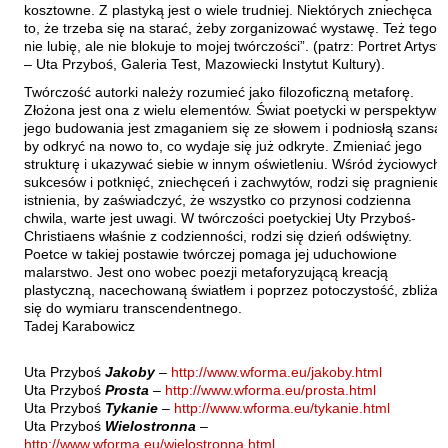
kosztowne. Z plastyką jest o wiele trudniej. Niektórych zniechęca
to, że trzeba się na starać, żeby zorganizować wystawę. Też tego
nie lubię, ale nie blokuje to mojej twórczości”. (patrz: Portret Artysty
– Uta Przyboś, Galeria Test, Mazowiecki Instytut Kultury).
Twórczość autorki należy rozumieć jako filozoficzną metaforę.
Złożona jest ona z wielu elementów. Świat poetycki w perspektywie
jego budowania jest zmaganiem się ze słowem i podniosłą szansą,
by odkryć na nowo to, co wydaje się już odkryte. Zmieniać jego
strukturę i ukazywać siebie w innym oświetleniu. Wśród życiowych
sukcesów i potknięć, zniechęceń i zachwytów, rodzi się pragnienie
istnienia, by zaświadczyć, że wszystko co przynosi codzienna
chwila, warte jest uwagi. W twórczości poetyckiej Uty Przyboś-
Christiaens właśnie z codzienności, rodzi się dzień odświętny.
Poetce w takiej postawie twórczej pomaga jej uduchowione
malarstwo. Jest ono wobec poezji metaforyzującą kreacją
plastyczną, nacechowaną światłem i poprzez potoczystość, zbliża
się do wymiaru transcendentnego.
Tadej Karabowicz
Uta Przyboś
Jakoby
–
http://www.wforma.eu/jakoby.html
Uta Przyboś
Prosta
–
http://www.wforma.eu/prosta.html
Uta Przyboś
Tykanie
–
http://www.wforma.eu/tykanie.html
Uta Przyboś
Wielostronna
–
http://www.wforma.eu/wielostronna.html