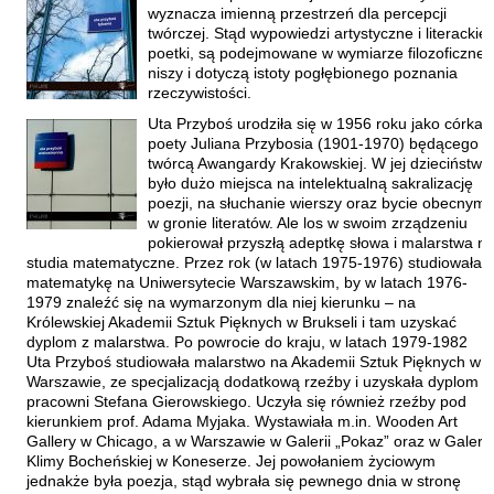
Hoffmann Krzysztof
wyznacza imienną przestrzeń dla percepcji
twórczej. Stąd wypowiedzi artystyczne i literackie
Holden Gojtowski Jarek
poetki, są podejmowane w wymiarze filozoficznej
niszy i dotyczą istoty pogłębionego poznania
Hrynacz Tomasz
rzeczywistości.
Jakób Lech M.
Uta Przyboś urodziła się w 1956 roku jako córka
Jakubowski Jarosław
poety Juliana Przybosia (1901-1970) będącego
twórcą Awangardy Krakowskiej. W jej dzieciństwie
Jakubowski Paweł
było dużo miejsca na intelektualną sakralizację
poezji, na słuchanie wierszy oraz bycie obecnym
Jasina Zbigniew
w gronie literatów. Ale los w swoim zrządzeniu
Jentys-Borelowska Maria
pokierował przyszłą adeptkę słowa i malarstwa n
studia matematyczne. Przez rok (w latach 1975-1976) studiowała
Jocher Waldemar
matematykę na Uniwersytecie Warszawskim, by w latach 1976-
1979 znaleźć się na wymarzonym dla niej kierunku – na
Jonaszko Jolanta
Królewskiej Akademii Sztuk Pięknych w Brukseli i tam uzyskać
Juzyszyn Wojciech
dyplom z malarstwa. Po powrocie do kraju, w latach 1979-1982
Uta Przyboś studiowała malarstwo na Akademii Sztuk Pięknych w
Kain Dawid
Warszawie, ze specjalizacją dodatkową rzeźby i uzyskała dyplom w
pracowni Stefana Gierowskiego. Uczyła się również rzeźby pod
Kalenin Magdalena
kierunkiem prof. Adama Myjaka. Wystawiała m.in. Wooden Art
Kamiński Gabriel Leonard
Gallery w Chicago, a w Warszawie w Galerii „Pokaz” oraz w Galerii
Klimy Bocheńskiej w Koneserze. Jej powołaniem życiowym
Kaniecka-Mazurek Anna
jednakże była poezja, stąd wybrała się pewnego dnia w stronę