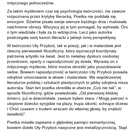
mitycznego jednocześnie.
Laufer Paweł
Za takim myśleniem czai się psychologia twórczości, nie zawsze
Le Men Yvon
rozpoznana przez krytykę literacką. Poetka nie poddała się
Lech Joanna
emocjom. Dzielnie pisała swoje wiersze każdego dnia i malowała
natchnione obrazy. Wszyscy jej w tym pomagali, by wytrwała. Ona
Lenc Ryszard
o tym wiedziała i była za to wdzięczna. Lecz jako autorka
postrzegała swój kanon literacki z jakiejś innej perspektywy.
Ligęza Wojciech
W twórczości Uty Przyboś, tak w poezji, jak i w malarstwie jest
Lime Franciszek
obecny pierwiastek filozoficzny, który wyznaczył koordynaty
Lipiński Zdzisław
patrzenia artystki na świat. Jest to niełatwy dyskurs osobistej
przestrzeni, oparty o rapsodyczność jej dzieła. Wyrasta on z
Liskowacki Artur Daniel
mitycznego myślenia, które można określić jako poszukiwanie
siebie. Bowiem rapsodyczność w twórczości Uty Przyboś posiada
Liskowacki Konrad
odrębne umocowanie w słowie i malarstwie. We współczesnej
Lisowski Krzysztof
literaturze polskiej i sztukach plastycznych to jakby odrębna nisza
autorska. Stan ten poetka określiła w utworze „Coś nie tak”, w
Maciejewski Krzysztof
sposób filozoficzny, gdzie powiedziała: „Od pierwszej bliskiej
śmierci, już w dzieciństwie, zawsze byłam stara. / Mogę patrzeć na
Maj Marek
utopione dziecko syryjskie na plaży, trupa sikorki, schnące drzewa.
Majzel Tomasz
/ Choć czasem z trudem wracam do własnej głowy, by znaleźć
światłość”.
Malzahn Miłka O.
Poetka mówiła zapewne o głębokiej pamięci semantycznej,
Masłowiecka Agnieszka
bowiem dzieło Uty Przyboś nasycone jest metafizycznością. Stąd