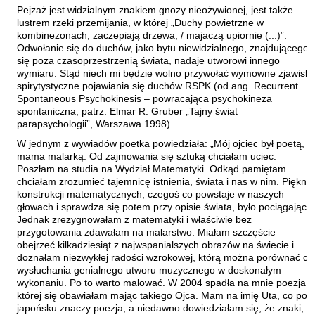
Pejzaż jest widzialnym znakiem gnozy nieożywionej, jest także
Zawadski Jurij
lustrem rzeki przemijania, w której „Duchy powietrzne w
kombinezonach, zaczepiają drzewa, / majaczą upiornie (...)”.
Zdrodowski Adam
Odwołanie się do duchów, jako bytu niewidzialnego, znajdującego
Zegadło Marcin
się poza czasoprzestrzenią świata, nadaje utworowi innego
wymiaru. Stąd niech mi będzie wolno przywołać wymowne zjawisk
Zelwan Marta
spirytystyczne pojawiania się duchów RSPK (od ang. Recurrent
Spontaneous Psychokinesis – powracająca psychokineza
Zimny Patryk
spontaniczna; patrz: Elmar R. Gruber „Tajny świat
Zubiński Tadeusz
parapsychologii”, Warszawa 1998).
Zwilnian-Grabowski Tadeusz
W jednym z wywiadów poetka powiedziała: „Mój ojciec był poetą,
mama malarką. Od zajmowania się sztuką chciałam uciec.
Żuliński Leszek
Poszłam na studia na Wydział Matematyki. Odkąd pamiętam
chciałam zrozumieć tajemnicę istnienia, świata i nas w nim. Piękno
Żymła Marek
konstrukcji matematycznych, czegoś co powstaje w naszych
głowach i sprawdza się potem przy opisie świata, było pociągające.
Jednak zrezygnowałam z matematyki i właściwie bez
przygotowania zdawałam na malarstwo. Miałam szczęście
obejrzeć kilkadziesiąt z najwspanialszych obrazów na świecie i
doznałam niezwykłej radości wzrokowej, którą można porównać do
wysłuchania genialnego utworu muzycznego w doskonałym
wykonaniu. Po to warto malować. W 2004 spadła na mnie poezja,
której się obawiałam mając takiego Ojca. Mam na imię Uta, co po
japońsku znaczy poezja, a niedawno dowiedziałam się, że znaki,