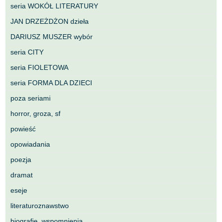
seria WOKÓŁ LITERATURY
JAN DRZEŻDŻON dzieła
DARIUSZ MUSZER wybór
seria CITY
seria FIOLETOWA
seria FORMA DLA DZIECI
poza seriami
horror, groza, sf
powieść
opowiadania
poezja
dramat
eseje
literaturoznawstwo
biografie, wspomnienia