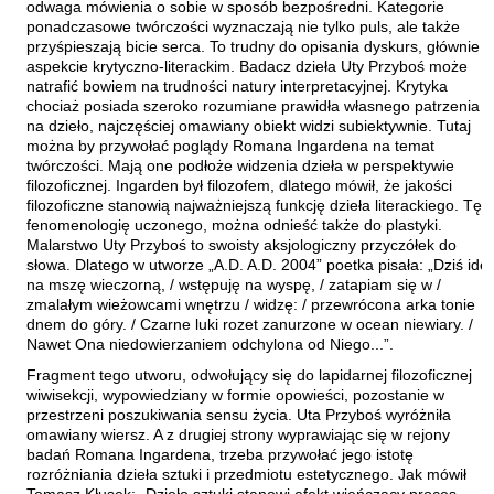
odwaga mówienia o sobie w sposób bezpośredni. Kategorie
Maślanek Jarosław
ponadczasowe twórczości wyznaczają nie tylko puls, ale także
przyśpieszają bicie serca. To trudny do opisania dyskurs, głównie 
Matlachowska-Pala Joanna
aspekcie krytyczno-literackim. Badacz dzieła Uty Przyboś może
Michałowski Piotr
natrafić bowiem na trudności natury interpretacyjnej. Krytyka
chociaż posiada szeroko rozumiane prawidła własnego patrzenia
Mickiewicz Anna Maria
na dzieło, najczęściej omawiany obiekt widzi subiektywnie. Tutaj
można by przywołać poglądy Romana Ingardena na temat
Mieczysłavsky Rafał
twórczości. Mają one podłoże widzenia dzieła w perspektywie
Mirahina Agnieszka
filozoficznej. Ingarden był filozofem, dlatego mówił, że jakości
filozoficzne stanowią najważniejszą funkcję dzieła literackiego. Tę
Mrozek Mirosław
fenomenologię uczonego, można odnieść także do plastyki.
Malarstwo Uty Przyboś to swoisty aksjologiczny przyczółek do
Muszer Dariusz
słowa. Dlatego w utworze „A.D. A.D. 2004” poetka pisała: „Dziś idę
Niewrzęda Krzysztof
na mszę wieczorną, / wstępuję na wyspę, / zatapiam się w /
zmalałym wieżowcami wnętrzu / widzę: / przewrócona arka tonie
Nowakowska Ewa Elżbieta
dnem do góry. / Czarne luki rozet zanurzone w ocean niewiary. /
Nawet Ona niedowierzaniem odchylona od Niego...”.
Nowakowski Cezary
Fragment tego utworu, odwołujący się do lapidarnej filozoficznej
Nowakowski Jakub
wiwisekcji, wypowiedziany w formie opowieści, pozostanie w
Obrąpalska Grażyna
przestrzeni poszukiwania sensu życia. Uta Przyboś wyróżniła
omawiany wiersz. A z drugiej strony wyprawiając się w rejony
Olak Elżbieta
badań Romana Ingardena, trzeba przywołać jego istotę
rozróżniania dzieła sztuki i przedmiotu estetycznego. Jak mówił
Olsińska Halszka