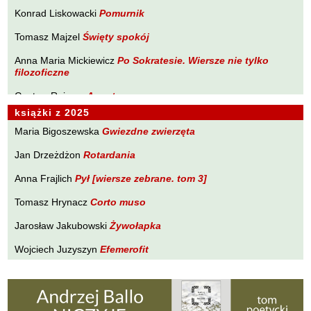
Brakoniecki Kazimierz
Konrad Liskowacki
Pomurnik
PLANETA Ewy Sonnenberg
Chojnacki Roman
Tomasz Majzel
Święty spokój
PONIEWCZASIE. Eugeniusz Tkaczyszyn-Dycki
Chojnowski Zbigniew
Anna Maria Mickiewicz
POPNARRACJE Łukasza Drobnika
Po Sokratesie. Wiersze nie tylko
Cichowlas Robert
filozoficzne
POZWALAM SOBIE NA WIERSZ Tomasza Majzela
Ciepliński Roman
Gustaw Rajmus
Angst
PRÓBY ZAPISU Małgorzaty Południak
Cisło Maciej
książki z 2025
Karol Samsel
Autodafe 9
PURPURA Izabeli Szolc
Czaplewski Wojciech
Maria Bigoszewska
Gwiezdne zwierzęta
Krzysztof Wacławiec
W Pasie Oriona
SYLWA O SMAKU LITU Wojciecha Zamysłowskiego
Czuku Marek
Jan Drzeżdżon
Rotardania
WĘDROWNICZEK Marka Czuku
Ćwikliński Krzysztof
Anna Frajlich
Pył [wiersze zebrane. tom 3]
WĘDRÓWKI NIEWĘDRUJĄCEGO Ryszarda Lenca
Dalasiński Tomasz
Tomasz Hrynacz
Corto muso
Z DALA OD ZGIEŁKU Tadeusza Zubińskiego
Dąbrowski Krzysztof T.
Jarosław Jakubowski
Żywołapka
Drobnik Łukasz
Wojciech Juzyszyn
Efemerofit
Drzewucki Janusz
Bogusław Kierc
Nie ma mowy
Drzeżdżon Jan
Fajfer Kazimierz
Andrzej Kopacki
Agrygent