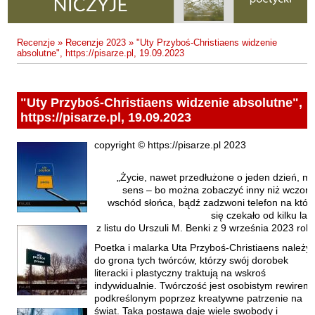
Fajfer Zenon
Zbigniew Kosiorowski
Nawrót
Filipowski Michał
Kazimierz Kyrcz Jr
Punk Ogito na grzybach
Recenzje
»
Recenzje 2023
»
"Uty Przyboś-Christiaens widzenie
Fluks Piotr
absolutne", https://pisarze.pl, 19.09.2023
Artur Daniel Liskowacki
Zimno
Frajlich Anna
Grażyna Obrąpalska
Poprawki
Franczak Jerzy
"Uty Przyboś-Christiaens widzenie absolutne",
Jakub Michał Pawłowski
Agrestowe sny
Frenger Marek
https://pisarze.pl, 19.09.2023
Uta Przyboś
Coraz
Gedroyć Krzysztof
copyright © https://pisarze.pl 2023
Gustaw Rajmus
Gleń Adrian
Królestwa
Gondek Katarzyna
Rafał Sienkiewicz
Smutny bóg
„Życie, nawet przedłużone o jeden dzień, m
sens – bo można zobaczyć inny niż wczora
Gorszewski Paweł
Karol Samsel
Autodafe 8
wschód słońca, bądź zadzwoni telefon na któr
Grodecki Andrzej
się czekało od kilku lat”
Karol Samsel
Cairo Declaration
z listu do Urszuli M. Benki z 9 września 2023 rok
Gryko Krzysztof
Andrzej Wojciechowski
Nędza do całowania
Poetka i malarka Uta Przyboś-Christiaens należy
Guillevic
do grona tych twórców, którzy swój dorobek
literacki i plastyczny traktują na wskroś
Gwiazda-Elmerych Małgorzata
indywidualnie. Twórczość jest osobistym rewirem,
podkreślonym poprzez kreatywne patrzenie na
Helbig Brygida
świat. Taka postawa daje wiele swobody i