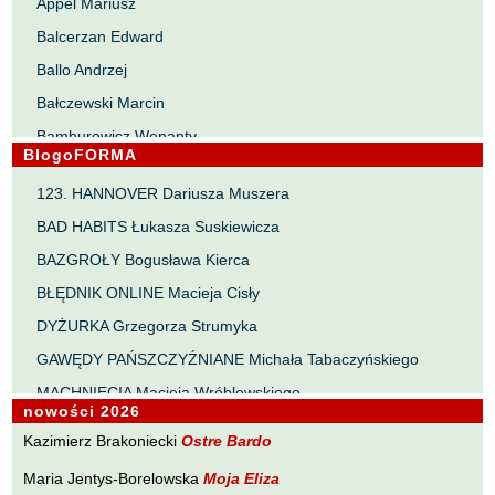
Appel Mariusz
Balcerzan Edward
Ballo Andrzej
Bałczewski Marcin
Bamburowicz Wenanty
BlogoFORMA
Bawołek Waldemar
123. HANNOVER Dariusza Muszera
Bereza Henryk
BAD HABITS Łukasza Suskiewicza
Berezin Kostia
BAZGROŁY Bogusława Kierca
Bielawa Jacek
BŁĘDNIK ONLINE Macieja Cisły
Biernacka Alina
DYŻURKA Grzegorza Strumyka
Bieszczad Maciej
GAWĘDY PAŃSZCZYŹNIANE Michała Tabaczyńskiego
Bigoszewska Maria
MACHNIĘCIA Macieja Wróblewskiego
Bitner Dariusz
nowości 2026
MAŁOMIASTECZKOWE ZRYWY Zbigniewa Wojciechowicza
Błahy Jarosław
Kazimierz Brakoniecki
Ostre Bardo
NOTES Karola Samsela
Bouvier Nicolas
Maria Jentys-Borelowska
Moja Eliza
PISMO SZYBKIE Marty Zelwan