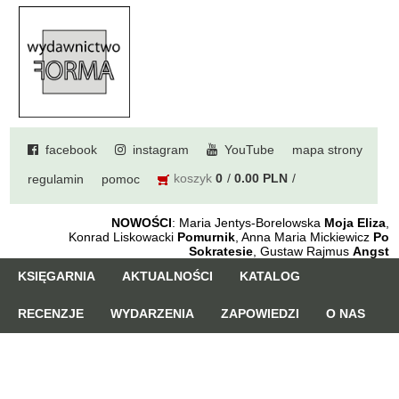
facebook
instagram
YouTube
mapa strony
koszyk
0
0.00 PLN
regulamin
pomoc
NOWOŚCI
: Maria Jentys-Borelowska
Moja Eliza
,
Konrad Liskowacki
Pomurnik
, Anna Maria Mickiewicz
Po
Sokratesie
, Gustaw Rajmus
Angst
KSIĘGARNIA
AKTUALNOŚCI
KATALOG
RECENZJE
WYDARZENIA
ZAPOWIEDZI
O NAS