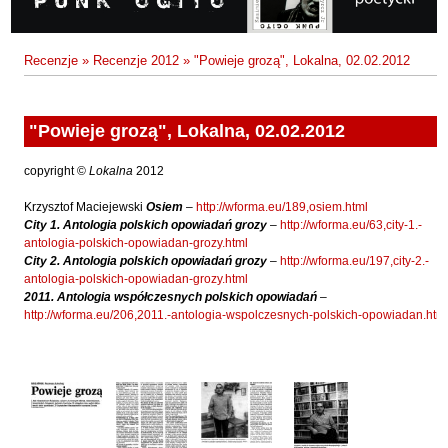
Fajfer Zenon
Zbigniew Kosiorowski
Nawrót
Filipowski Michał
Kazimierz Kyrcz Jr
Punk Ogito na grzybach
Recenzje
»
Recenzje 2012
»
"Powieje grozą", Lokalna, 02.02.2012
Fluks Piotr
Artur Daniel Liskowacki
Zimno
Frajlich Anna
Grażyna Obrąpalska
Poprawki
Franczak Jerzy
"Powieje grozą", Lokalna, 02.02.2012
Jakub Michał Pawłowski
Agrestowe sny
Frenger Marek
copyright ©
Lokalna
2012
Uta Przyboś
Coraz
Gedroyć Krzysztof
Krzysztof Maciejewski
Osiem
–
http://wforma.eu/189,osiem.html
Gustaw Rajmus
Gleń Adrian
Królestwa
City 1. Antologia polskich opowiadań grozy
–
http://wforma.eu/63,city-1.-
antologia-polskich-opowiadan-grozy.html
Gondek Katarzyna
Rafał Sienkiewicz
Smutny bóg
City 2. Antologia polskich opowiadań grozy
–
http://wforma.eu/197,city-2.-
Gorszewski Paweł
antologia-polskich-opowiadan-grozy.html
Karol Samsel
Autodafe 8
2011. Antologia współczesnych polskich opowiadań
–
Grodecki Andrzej
http://wforma.eu/206,2011.-antologia-wspolczesnych-polskich-opowiadan.htm
Karol Samsel
Cairo Declaration
Gryko Krzysztof
Andrzej Wojciechowski
Nędza do całowania
Guillevic
"Powieje grozą", Lokalna, 02.02.2012 - Galeria 4
Gwiazda-Elmerych Małgorzata
Helbig Brygida