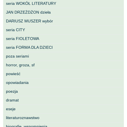
seria WOKÓŁ LITERATURY
JAN DRZEŻDŻON dzieła
DARIUSZ MUSZER wybór
seria CITY
seria FIOLETOWA
seria FORMA DLA DZIECI
poza seriami
horror, groza, sf
powieść
opowiadania
poezja
dramat
eseje
literaturoznawstwo
biografie, wspomnienia