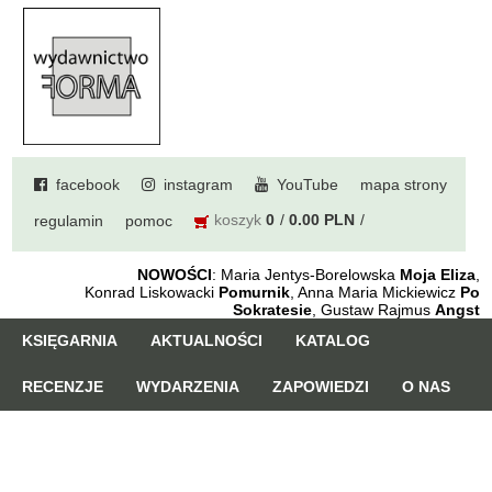
facebook
instagram
YouTube
mapa strony
koszyk
0
0.00 PLN
regulamin
pomoc
NOWOŚCI
: Maria Jentys-Borelowska
Moja Eliza
,
Konrad Liskowacki
Pomurnik
, Anna Maria Mickiewicz
Po
Sokratesie
, Gustaw Rajmus
Angst
KSIĘGARNIA
AKTUALNOŚCI
KATALOG
RECENZJE
WYDARZENIA
ZAPOWIEDZI
O NAS