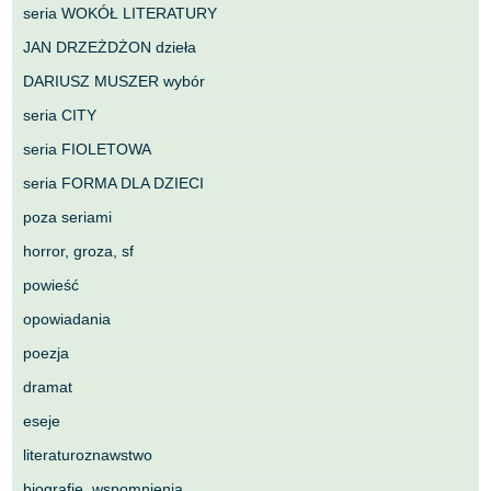
seria WOKÓŁ LITERATURY
JAN DRZEŻDŻON dzieła
DARIUSZ MUSZER wybór
seria CITY
seria FIOLETOWA
seria FORMA DLA DZIECI
poza seriami
horror, groza, sf
powieść
opowiadania
poezja
dramat
eseje
literaturoznawstwo
biografie, wspomnienia