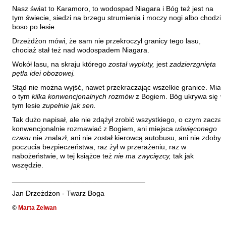
Hoffmann Krzysztof
Nasz świat to Karamoro, to wodospad Niagara i Bóg też jest na
tym świecie, siedzi na brzegu strumienia i moczy nogi albo chodzi
Holden Gojtowski Jarek
boso po lesie.
Hrynacz Tomasz
Drzeżdżon mówi, że sam nie przekroczył granicy tego lasu,
Jakób Lech M.
chociaż stał też nad wodospadem Niagara.
Wokół lasu, na skraju którego
został wypluty,
jest
zadzierzgnięta
Jakubowski Jarosław
pętla idei obozowej.
Jakubowski Paweł
Stąd nie można wyjść, nawet przekraczając wszelkie granice. Miał
Jasina Zbigniew
o tym
kilka konwencjonalnych rozmów
z Bogiem. Bóg ukrywa się w
tym lesie
zupełnie jak sen.
Jentys-Borelowska Maria
Tak dużo napisał, ale nie zdążył zrobić wszystkiego, o czym zaczął
Jocher Waldemar
konwencjonalnie rozmawiać z Bogiem, ani miejsca
uświęconego
czasu
nie znalazł, ani nie został kierowcą autobusu, ani nie zdobył
Jonaszko Jolanta
poczucia bezpieczeństwa, raz żył w przerażeniu, raz w
Juzyszyn Wojciech
nabożeństwie, w tej książce też
nie ma zwycięzcy,
tak jak
wszędzie.
Kain Dawid
_________________________________
Kalenin Magdalena
Jan Drzeżdżon - Twarz Boga
Kamiński Gabriel Leonard
©
Marta Zelwan
Kaniecka-Mazurek Anna