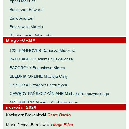
Appel Mariusz
Balcerzan Edward
Ballo Andrzej
Bałczewski Marcin
Bamburowicz Wenanty
BlogoFORMA
Bawołek Waldemar
123. HANNOVER Dariusza Muszera
Bereza Henryk
BAD HABITS Łukasza Suskiewicza
Berezin Kostia
BAZGROŁY Bogusława Kierca
Bielawa Jacek
BŁĘDNIK ONLINE Macieja Cisły
Biernacka Alina
DYŻURKA Grzegorza Strumyka
Bieszczad Maciej
GAWĘDY PAŃSZCZYŹNIANE Michała Tabaczyńskiego
Bigoszewska Maria
MACHNIĘCIA Macieja Wróblewskiego
Bitner Dariusz
nowości 2026
MAŁOMIASTECZKOWE ZRYWY Zbigniewa Wojciechowicza
Błahy Jarosław
Kazimierz Brakoniecki
Ostre Bardo
NOTES Karola Samsela
Bouvier Nicolas
Maria Jentys-Borelowska
Moja Eliza
PISMO SZYBKIE Marty Zelwan