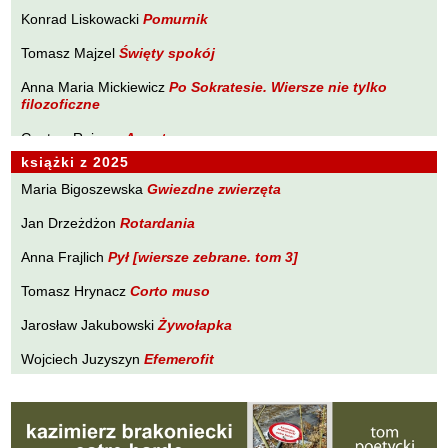
Brakoniecki Kazimierz
Konrad Liskowacki
Pomurnik
PLANETA Ewy Sonnenberg
Chojnacki Roman
Tomasz Majzel
Święty spokój
PONIEWCZASIE. Eugeniusz Tkaczyszyn-Dycki
Chojnowski Zbigniew
Anna Maria Mickiewicz
POPNARRACJE Łukasza Drobnika
Po Sokratesie. Wiersze nie tylko
Cichowlas Robert
filozoficzne
POZWALAM SOBIE NA WIERSZ Tomasza Majzela
Ciepliński Roman
Gustaw Rajmus
Angst
PRÓBY ZAPISU Małgorzaty Południak
Cisło Maciej
książki z 2025
Karol Samsel
Autodafe 9
PURPURA Izabeli Szolc
Czaplewski Wojciech
Maria Bigoszewska
Gwiezdne zwierzęta
Krzysztof Wacławiec
W Pasie Oriona
SYLWA O SMAKU LITU Wojciecha Zamysłowskiego
Czuku Marek
Jan Drzeżdżon
Rotardania
WĘDROWNICZEK Marka Czuku
Ćwikliński Krzysztof
Anna Frajlich
Pył [wiersze zebrane. tom 3]
WĘDRÓWKI NIEWĘDRUJĄCEGO Ryszarda Lenca
Dalasiński Tomasz
Tomasz Hrynacz
Corto muso
Z DALA OD ZGIEŁKU Tadeusza Zubińskiego
Dąbrowski Krzysztof T.
Jarosław Jakubowski
Żywołapka
Drobnik Łukasz
Wojciech Juzyszyn
Efemerofit
Drzewucki Janusz
Bogusław Kierc
Nie ma mowy
Drzeżdżon Jan
Fajfer Kazimierz
Andrzej Kopacki
Agrygent