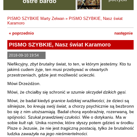
Fajfer Zenon
Zbigniew Kosiorowski
Nawrót
Filipowski Michał
Kazimierz Kyrcz Jr
Punk Ogito na grzybach
PISMO SZYBKIE Marty Zelwan
»
PISMO SZYBKIE, Nasz świat
Fluks Piotr
Karamoro
Artur Daniel Liskowacki
Zimno
Frajlich Anna
« poprzednio
następnie »
Grażyna Obrąpalska
Poprawki
Franczak Jerzy
PISMO SZYBKIE, Nasz świat Karamoro
Jakub Michał Pawłowski
Agrestowe sny
Frenger Marek
2018-09-10 19:54
Uta Przyboś
Coraz
Gedroyć Krzysztof
Niefikcyjny,
zbyt brutalny
świat, to ten, w którym jesteśmy. Kto tu
Gustaw Rajmus
Gleń Adrian
Królestwa
jakimś cudem żyje, ten musi przebywać w otwartych
przestrzeniach, gdzie jest możliwość ucieczki.
Gondek Katarzyna
Rafał Sienkiewicz
Smutny bóg
Mówi Drzeżdżon.
Gorszewski Paweł
Karol Samsel
Autodafe 8
Mówi, że chciałby się schronić
w szumie skrzydeł dzikich gęsi.
Grodecki Andrzej
Karol Samsel
Cairo Declaration
Mówi, że badał kiedyś
granice ludzkiej wrażliwości,
że dzieci są
Gryko Krzysztof
silniejsze, bo
kreują swój świat,
a chorzy psychicznie są bezbronni,
Andrzej Wojciechowski
Nędza do całowania
bo się z nim
utożsamiają.
Badał
chorą wyobraźnię,
rozerwaną, bez
Guillevic
spójności. Szukał
prawdziwej czułości.
Wie o dotykaniu. Ma w
Gwiazda-Elmerych Małgorzata
sobie
kult rąk.
Unika rozmów, które słyszy potem gdzieś w środku.
Pisze o Jezusie, że nie jest
tragiczną postacią,
tylko że brutalność
Helbig Brygida
ludzka
zaważyła na jego nieśmiertelności.