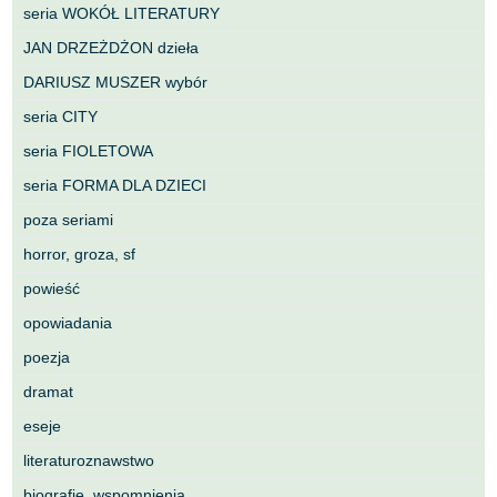
seria WOKÓŁ LITERATURY
JAN DRZEŻDŻON dzieła
DARIUSZ MUSZER wybór
seria CITY
seria FIOLETOWA
seria FORMA DLA DZIECI
poza seriami
horror, groza, sf
powieść
opowiadania
poezja
dramat
eseje
literaturoznawstwo
biografie, wspomnienia