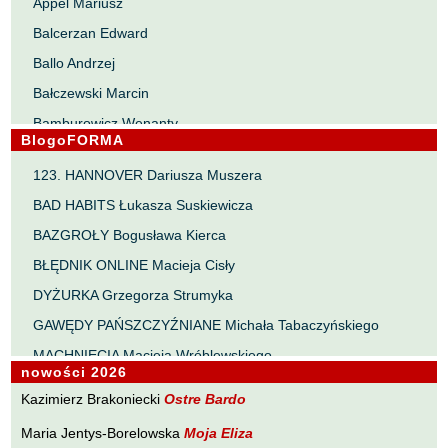
Appel Mariusz
Balcerzan Edward
Ballo Andrzej
Bałczewski Marcin
Bamburowicz Wenanty
BlogoFORMA
Bawołek Waldemar
123. HANNOVER Dariusza Muszera
Bereza Henryk
BAD HABITS Łukasza Suskiewicza
Berezin Kostia
BAZGROŁY Bogusława Kierca
Bielawa Jacek
BŁĘDNIK ONLINE Macieja Cisły
Biernacka Alina
DYŻURKA Grzegorza Strumyka
Bieszczad Maciej
GAWĘDY PAŃSZCZYŹNIANE Michała Tabaczyńskiego
Bigoszewska Maria
MACHNIĘCIA Macieja Wróblewskiego
Bitner Dariusz
nowości 2026
MAŁOMIASTECZKOWE ZRYWY Zbigniewa Wojciechowicza
Błahy Jarosław
Kazimierz Brakoniecki
Ostre Bardo
NOTES Karola Samsela
Bouvier Nicolas
Maria Jentys-Borelowska
Moja Eliza
PISMO SZYBKIE Marty Zelwan