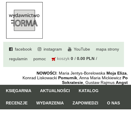
facebook
instagram
YouTube
mapa strony
koszyk
0
0.00 PLN
regulamin
pomoc
NOWOŚCI
: Maria Jentys-Borelowska
Moja Eliza
,
Konrad Liskowacki
Pomurnik
, Anna Maria Mickiewicz
Po
Sokratesie
, Gustaw Rajmus
Angst
KSIĘGARNIA
AKTUALNOŚCI
KATALOG
RECENZJE
WYDARZENIA
ZAPOWIEDZI
O NAS