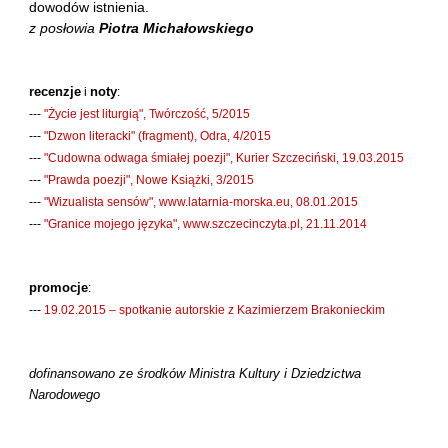
dowodów istnienia.
Kántor Péter
z posłowia
Piotra Michałowskiego
Keineg Paol
Kemény István
recenzje
noty
i
:
Kępiński Piotr
---
"Życie jest liturgią", Twórczość, 5/2015
Kępisty Iwona
---
"Dzwon literacki" (fragment), Odra, 4/2015
---
"Cudowna odwaga śmiałej poezji", Kurier Szczeciński, 19.03.2015
Kierc Bogusław
---
"Prawda poezji", Nowe Książki, 3/2015
Klera Wiktoria
---
"Wizualista sensów", www.latarnia-morska.eu, 08.01.2015
Klęczar Wojciech
---
"Granice mojego języka", www.szczecinczyta.pl, 21.11.2014
Kopacki Andrzej
Kosiorowski Zbigniew
promocje
:
Kryszak Janusz
---
19.02.2015 – spotkanie autorskie z Kazimierzem Brakonieckim
Księżyk Jarosław
Kuźnicki Sławomir
dofinansowano ze środków Ministra Kultury i Dziedzictwa
Narodowego
Kyrcz Jr Kazimierz
Latawiec Bogusława