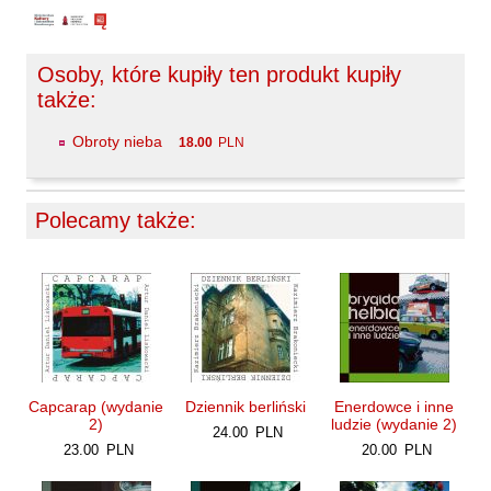
Amor fati - Galeria 4
Laufer Paweł
Le Men Yvon
Osoby, które kupiły ten produkt kupiły
Lech Joanna
także:
Lenc Ryszard
Obroty nieba
18.00
PLN
Ligęza Wojciech
Lime Franciszek
Lipiński Zdzisław
Polecamy także:
Liskowacki Artur Daniel
Liskowacki Konrad
Lisowski Krzysztof
Maciejewski Krzysztof
Maj Marek
Capcarap (wydanie
Dziennik berliński
Enerdowce i inne
Majzel Tomasz
2)
ludzie (wydanie 2)
24.00
PLN
Malzahn Miłka O.
23.00
PLN
20.00
PLN
Masłowiecka Agnieszka