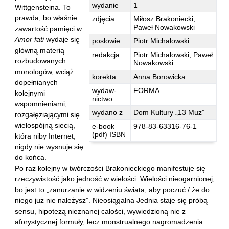
Hoffmann Krzysztof
wydanie
1
Wittgensteina. To
prawda, bo właśnie
zdjęcia
Miłosz Brakoniecki,
Holden Gojtowski Jarek
Paweł Nowakowski
zawartość pamięci w
Hrynacz Tomasz
Amor fati
wydaje się
posłowie
Piotr Michałowski
główną materią
Jakób Lech M.
redakcja
Piotr Michałowski, Paweł
rozbudowanych
Nowakowski
Jakubowski Jarosław
monologów, wciąż
korekta
Anna Borowicka
Jakubowski Paweł
dopełnianych
wydaw-
FORMA
kolejnymi
Jasina Zbigniew
nictwo
wspomnieniami,
Jentys-Borelowska Maria
wydano z
Dom Kultury „13 Muz”
rozgałęziającymi się
wielospójną siecią,
e-book
978-83-63316-76-1
Jocher Waldemar
(pdf) ISBN
która niby Internet,
Jonaszko Jolanta
nigdy nie wysnuje się
do końca.
Juzyszyn Wojciech
Po raz kolejny w twórczości Brakonieckiego manifestuje się
Kain Dawid
rzeczywistość jako jedność w wielości. Wielości nieogarnionej,
Kalenin Magdalena
bo jest to „zanurzanie w widzeniu świata, aby poczuć / że do
niego już nie należysz”. Nieosiągalna Jednia staje się próbą
Kamiński Gabriel Leonard
sensu, hipotezą nieznanej całości, wywiedzioną nie z
Kaniecka-Mazurek Anna
aforystycznej formuły, lecz monstrualnego nagromadzenia