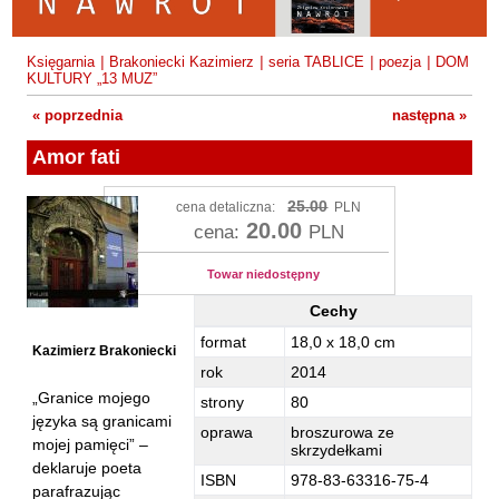
Fajfer Zenon
Zbigniew Kosiorowski
Nawrót
Filipowski Michał
Kazimierz Kyrcz Jr
Punk Ogito na grzybach
Księgarnia
|
Brakoniecki Kazimierz
|
seria TABLICE
|
poezja
|
DOM
Fluks Piotr
KULTURY „13 MUZ”
Artur Daniel Liskowacki
Zimno
Frajlich Anna
« poprzednia
następna »
Grażyna Obrąpalska
Poprawki
Franczak Jerzy
Amor fati
Jakub Michał Pawłowski
Agrestowe sny
Frenger Marek
Uta Przyboś
Coraz
25.00
Gedroyć Krzysztof
cena detaliczna:
PLN
20.00
cena:
PLN
Gustaw Rajmus
Gleń Adrian
Królestwa
Gondek Katarzyna
Towar niedostępny
Rafał Sienkiewicz
Smutny bóg
Gorszewski Paweł
Cechy
Karol Samsel
Autodafe 8
Amor fati - Cechy
Grodecki Andrzej
format
18,0 x 18,0 cm
Kazimierz Brakoniecki
Karol Samsel
Cairo Declaration
rok
2014
Gryko Krzysztof
Andrzej Wojciechowski
Nędza do całowania
„Granice mojego
strony
80
Guillevic
języka są granicami
oprawa
broszurowa ze
Gwiazda-Elmerych Małgorzata
mojej pamięci” –
skrzydełkami
deklaruje poeta
Helbig Brygida
ISBN
978-83-63316-75-4
parafrazując