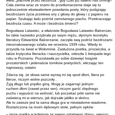
wielu „piachów przez bezdroża”, gdy czas już dawno nas ominął?
Kántor Péter
Cała ziemia wraz ze snami do przetłumaczenia staje się tu
jednocześnie ekwiwalentem powołania poety, który podążając
Keineg Paol
bezdrożami życia przelewa sny z głowy do głowy i z papieru na
Kemény István
papier. Szukając ładu pośród zamotanego piachu. Przekraczając
bezdroża czasu. A może i bezdroża śmierci?
Kępiński Piotr
Bogusława Latawiec, a właściwie Bogusława Latawiec-Balcerzan,
Kępisty Iwona
bo takie nazwisko przybrała po swym mężu, słynnym teoretyku
literatury Edwardzie Balcerzanie, zaczęła swą podróż bezdrożami
Kierc Bogusław
nieoznakowanego szlaku we wrześniu 1939 roku. Wtedy to
Klera Wiktoria
przyszła na świat w Wołominie. Zasłużona poetka, prozaiczka, a
także krytyczka literacka i nauczycielka, odeszła 1 listopada tego
Klęczar Wojciech
roku w Poznaniu. Pozostawiła po sobie dziewięć książek
prozatorskich i jedenaście tomików poetyckich, wliczając ten
Kopacki Andrzej
najnowszy, ostatni.
Kosiorowski Zbigniew
Zdarza się, że słowa same wyrwą mi się spod dłoni, litera po
literze, niczym wolne pszczoły...
Kryszak Janusz
Żyją długo lub prędko giną. Mogę je zagarnąć jednym
Księżyk Jarosław
ruchem dłoni (nawet przez sen), niczym garść zbędnego
puchu i wypuścić na wolność, lub poczekać póki same nie
Kuźnicki Sławomir
zaświecą mi w wierszu, jak dojrzałe jabłko w słońcu.
Ale to zawsze jest ta sama długa gra w niewiadome-wiadome,
Kyrcz Jr Kazimierz
Roztańczona na moim dębowym stole, pełnym sęków
Latawiec Bogusława
– pisze poetka w kolejnym ze swego ostatniego zbioru, wierszu