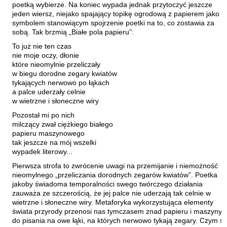
poetką wybierze. Na koniec wypada jednak przytoczyć jeszcze
Waligórski Miłosz
jeden wiersz, niejako spajający topikę ogrodową z papierem jako
symbolem stanowiącym spojrzenie poetki na to, co zostawia za
Waniek Henryk
sobą. Tak brzmią „Białe pola papieru”:
Warchoł Marek
To już nie ten czas
nie moje oczy, dłonie
Wasilewski Andrzej
które nieomylnie przeliczały
Wasilonek Krzysztof
w biegu dorodne zegary kwiatów
tykających nerwowo po łąkach
Wernikowski Sławomir
a palce uderzały celnie
w wietrzne i słoneczne wiry
White Kenneth
Pozostał mi po nich
Wieseltier Alex
milczący zwał ciężkiego białego
Wiśniewski Marek
papieru maszynowego
tak jeszcze na mój wszelki
Wojciechowicz Zbigniew
wypadek literowy...
Wojciechowski Andrzej
Pierwsza strofa to zwrócenie uwagi na przemijanie i niemożność
nieomylnego „przeliczania dorodnych zegarów kwiatów”. Poetka
Wójcik Bartosz
jakoby świadoma temporalności swego twórczego działania
zauważa ze szczerością, że jej palce nie uderzają tak celnie w
Wróblewski Grzegorz
wietrzne i słoneczne wiry. Metaforyka wykorzystująca elementy
Wróblewski Maciej
świata przyrody przenosi nas tymczasem znad papieru i maszyny
do pisania na owe łąki, na których nerwowo tykają zegary. Czym s
Zamysłowski Wojciech