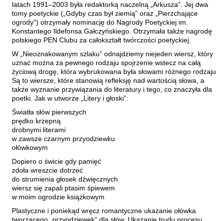
latach 1991–2003 była redaktorką naczelną „Arkusza”. Jej dwa
Maślanek Jarosław
tomy poetyckie („Gdyby czas był ziemią” oraz „Pierzchające
Matlachowska-Pala Joanna
ogrody”) otrzymały nominację do Nagrody Poetyckiej im.
Konstantego Ildefonsa Gałczyńskiego. Otrzymała także nagrodę
Michałowski Piotr
polskiego PEN Clubu za całokształt twórczości poetyckiej.
Mickiewicz Anna Maria
W „Nieoznakowanym szlaku” odnajdziemy niejeden wiersz, który
uznać można za pewnego rodzaju spojrzenie wstecz na całą
Mieczysłavsky Rafał
życiową drogę, która wybrukowana była słowami różnego rodzaju.
Są to wiersze, które stanowią refleksję nad wartością słowa, a
Mirahina Agnieszka
także wyznanie przywiązania do literatury i tego, co znaczyła dla
Mrozek Mirosław
poetki. Jak w utworze „Litery i głoski”:
Muszer Dariusz
Światła słów pierwszych
prędko krzepną
Niewrzęda Krzysztof
drobnymi literami
w zawsze czarnym przyodziewku
Nowakowska Ewa Elżbieta
ołówkowym
Nowakowski Cezary
Dopiero o świcie gdy pamięć
Nowakowski Jakub
zdoła wreszcie dotrzeć
do strumienia głosek dźwięcznych
Obrąpalska Grażyna
wiersz się zapali ptasim śpiewem
w moim ogrodzie książkowym
Olak Elżbieta
Plastyczne i poniekąd wręcz romantyczne ukazanie ołówka
Olsińska Halszka
tworzącego „przyodziewek” dla słów. Ukazanie trudu procesu