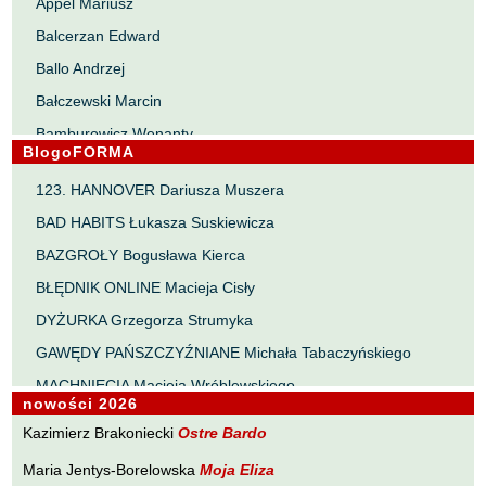
Appel Mariusz
Balcerzan Edward
Ballo Andrzej
Bałczewski Marcin
Bamburowicz Wenanty
BlogoFORMA
Bawołek Waldemar
123. HANNOVER Dariusza Muszera
Bereza Henryk
BAD HABITS Łukasza Suskiewicza
Berezin Kostia
BAZGROŁY Bogusława Kierca
Bielawa Jacek
BŁĘDNIK ONLINE Macieja Cisły
Biernacka Alina
DYŻURKA Grzegorza Strumyka
Bieszczad Maciej
GAWĘDY PAŃSZCZYŹNIANE Michała Tabaczyńskiego
Bigoszewska Maria
MACHNIĘCIA Macieja Wróblewskiego
Bitner Dariusz
nowości 2026
MAŁOMIASTECZKOWE ZRYWY Zbigniewa Wojciechowicza
Błahy Jarosław
Kazimierz Brakoniecki
Ostre Bardo
NOTES Karola Samsela
Bouvier Nicolas
Maria Jentys-Borelowska
Moja Eliza
PISMO SZYBKIE Marty Zelwan