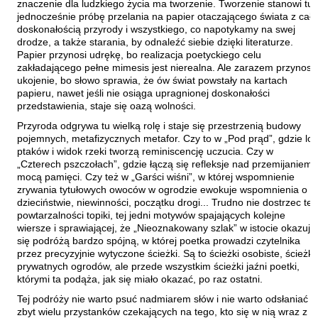
znaczenie dla ludzkiego życia ma tworzenie. Tworzenie stanowi tu
Szopa Łukasz
jednocześnie próbę przelania na papier otaczającego świata z całą
doskonałością przyrody i wszystkiego, co napotykamy na swej
Szymański Wiesław
drodze, a także starania, by odnaleźć siebie dzięki literaturze.
Papier przynosi udrękę, bo realizacja poetyckiego celu
Tabaczyński Michał
zakładającego pełne mimesis jest nierealna. Ale zarazem przynosi
Tański Paweł
ukojenie, bo słowo sprawia, że ów świat powstały na kartach
papieru, nawet jeśli nie osiąga upragnionej doskonałości
Timoszyk Inka
przedstawienia, staje się oazą wolności.
Tkaczyszyn-Dycki Eugeniusz
Przyroda odgrywa tu wielką rolę i staje się przestrzenią budowy
pojemnych, metafizycznych metafor. Czy to w „Pod prąd”, gdzie lot
Tomicki Grzegorz
ptaków i widok rzeki tworzą reminiscencję uczucia. Czy w
Towiańska-Michalska Maria
„Czterech pszczołach”, gdzie łączą się refleksje nad przemijaniem i
mocą pamięci. Czy też w „Garści wiśni”, w której wspomnienie
Trusewicz Michał
zrywania tytułowych owoców w ogrodzie ewokuje wspomnienia o
dzieciństwie, niewinności, początku drogi... Trudno nie dostrzec tej
Turczyński Andrzej
powtarzalności topiki, tej jedni motywów spajających kolejne
Twardochleb Bogdan
wiersze i sprawiającej, że „Nieoznakowany szlak” w istocie okazuje
się podróżą bardzo spójną, w której poetka prowadzi czytelnika
Ulman Anatol
przez precyzyjnie wytyczone ścieżki. Są to ścieżki osobiste, ścieżki
prywatnych ogrodów, ale przede wszystkim ścieżki jaźni poetki,
Wacławiec Krzysztof
którymi ta podąża, jak się miało okazać, po raz ostatni.
Walczak Emilia
Tej podróży nie warto psuć nadmiarem słów i nie warto odsłaniać
zbyt wielu przystanków czekających na tego, kto się w nią wraz z
Waligórska Zuzanna