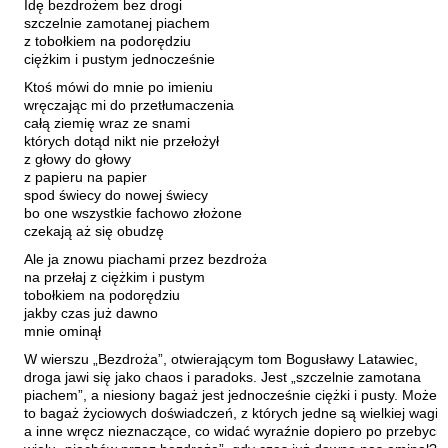
Idę bezdrożem bez drogi
Hoffmann Krzysztof
szczelnie zamotanej piachem
Holden Gojtowski Jarek
z tobołkiem na podorędziu
ciężkim i pustym jednocześnie
Hrynacz Tomasz
Ktoś mówi do mnie po imieniu
Jakób Lech M.
wręczając mi do przetłumaczenia
całą ziemię wraz ze snami
Jakubowski Jarosław
których dotąd nikt nie przełożył
Jakubowski Paweł
z głowy do głowy
z papieru na papier
Jasina Zbigniew
spod świecy do nowej świecy
bo one wszystkie fachowo złożone
Jentys-Borelowska Maria
czekają aż się obudzę
Jocher Waldemar
Ale ja znowu piachami przez bezdroża
na przełaj z ciężkim i pustym
Jonaszko Jolanta
tobołkiem na podorędziu
Juzyszyn Wojciech
jakby czas już dawno
mnie ominął
Kain Dawid
W wierszu „Bezdroża”, otwierającym tom Bogusławy Latawiec,
Kalenin Magdalena
droga jawi się jako chaos i paradoks. Jest „szczelnie zamotana
piachem”, a niesiony bagaż jest jednocześnie ciężki i pusty. Może
Kamiński Gabriel Leonard
to bagaż życiowych doświadczeń, z których jedne są wielkiej wagi,
Kaniecka-Mazurek Anna
a inne wręcz nieznaczące, co widać wyraźnie dopiero po przebyciu