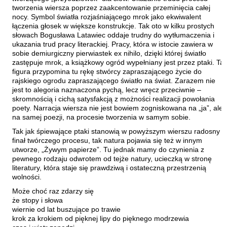
tworzenia wiersza poprzez zaakcentowanie przeminięcia całej
Orzeł Paweł
nocy. Symbol światła rozjaśniającego mrok jako ekwiwalent
Pacukiewicz Marek
łączenia głosek w większe konstrukcje. Tak oto w kilku prostych
słowach Bogusława Latawiec oddaje trudny do wytłumaczenia i
Pawłowski Jakub Michał
ukazania trud pracy literackiej. Pracy, która w istocie zawiera w
sobie demiurgiczny pierwiastek ex nihilo, dzięki której światło
Piaskowska-Majzel Mirosława
zastępuje mrok, a książkowy ogród wypełniany jest przez ptaki. Ta
Pietrzak Tomasz
figura przypomina tu rękę stwórcy zapraszającego życie do
rajskiego ogrodu zapraszającego światło na świat. Zarazem nie
Pląder Halina
jest to alegoria naznaczona pychą, lecz wręcz przeciwnie –
skromnością i cichą satysfakcją z możności realizacji powołania
Południak Małgorzata
poety. Narracja wiersza nie jest bowiem zogniskowana na „ja”, ale
Przyboś Uta
na samej poezji, na procesie tworzenia w samym sobie.
Przywara Paweł
Tak jak śpiewające ptaki stanowią w powyższym wierszu radosny
finał twórczego procesu, tak natura pojawia się też w innym
Rajmus Gustaw
utworze, „Żywym papierze”. Tu jednak mamy do czynienia z
pewnego rodzaju odwrotem od tejże natury, ucieczką w stronę
Raszka Helena
literatury, która staje się prawdziwą i ostateczną przestrzenią
Rautman-Szczepańska Agnieszka
wolności.
Roca Juan Manuel
Może choć raz zdarzy się
że stopy i słowa
Ryst Dorota
wiernie od lat buszujące po trawie
krok za krokiem od pięknej lipy do pięknego modrzewia
Samsel Karol