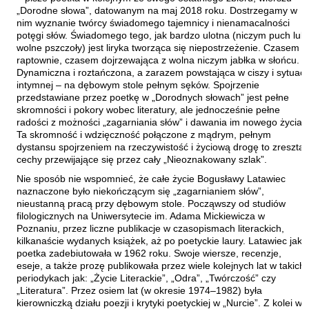
Laufer Paweł
„Dorodne słowa”, datowanym na maj 2018 roku. Dostrzegamy w
nim wyznanie twórcy świadomego tajemnicy i nienamacalności
Le Men Yvon
potęgi słów. Świadomego tego, jak bardzo ulotna (niczym puch lub
wolne pszczoły) jest liryka tworząca się niepostrzeżenie. Czasem
Lech Joanna
raptownie, czasem dojrzewająca z wolna niczym jabłka w słońcu.
Lenc Ryszard
Dynamiczna i roztańczona, a zarazem powstająca w ciszy i sytuacji
intymnej – na dębowym stole pełnym sęków. Spojrzenie
Ligęza Wojciech
przedstawiane przez poetkę w „Dorodnych słowach” jest pełne
skromności i pokory wobec literatury, ale jednocześnie pełne
Lime Franciszek
radości z możności „zagarniania słów” i dawania im nowego życia.
Lipiński Zdzisław
Ta skromność i wdzięczność połączone z mądrym, pełnym
dystansu spojrzeniem na rzeczywistość i życiową drogę to zresztą
Liskowacki Artur Daniel
cechy przewijające się przez cały „Nieoznakowany szlak”.
Liskowacki Konrad
Nie sposób nie wspomnieć, że całe życie Bogusławy Latawiec
naznaczone było niekończącym się „zagarnianiem słów”,
Lisowski Krzysztof
nieustanną pracą przy dębowym stole. Począwszy od studiów
Maciejewski Krzysztof
filologicznych na Uniwersytecie im. Adama Mickiewicza w
Poznaniu, przez liczne publikacje w czasopismach literackich,
Maj Marek
kilkanaście wydanych książek, aż po poetyckie laury. Latawiec jako
poetka zadebiutowała w 1962 roku. Swoje wiersze, recenzje,
Majzel Tomasz
eseje, a także prozę publikowała przez wiele kolejnych lat w takich
Malzahn Miłka O.
periodykach jak: „Życie Literackie”, „Odra”, „Twórczość” czy
„Literatura”. Przez osiem lat (w okresie 1974–1982) była
Masłowiecka Agnieszka
kierowniczką działu poezji i krytyki poetyckiej w „Nurcie”. Z kolei w