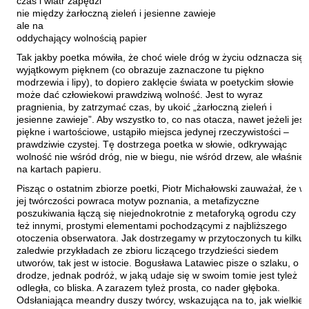
czas i wiatr zapędzi
Sarna Paweł
nie między żarłoczną zieleń i jesienne zawieje
ale na
Sasinowski Alan
oddychający wolnością papier
Sawicki Bartosz
Tak jakby poetka mówiła, że choć wiele dróg w życiu odznacza się
wyjątkowym pięknem (co obrazuje zaznaczone tu piękno
Sienkiewicz Rafał
modrzewia i lipy), to dopiero zaklęcie świata w poetyckim słowie
może dać człowiekowi prawdziwą wolność. Jest to wyraz
Sienkiewicz Wilowska Julia Anastazja
pragnienia, by zatrzymać czas, by ukoić „żarłoczną zieleń i
Skrendo Andrzej
jesienne zawieje”. Aby wszystko to, co nas otacza, nawet jeżeli jest
piękne i wartościowe, ustąpiło miejsca jedynej rzeczywistości –
Sobol Eugeniusz
prawdziwie czystej. Tę dostrzega poetka w słowie, odkrywając
wolność nie wśród dróg, nie w biegu, nie wśród drzew, ale właśnie
Sonnenberg Ewa
na kartach papieru.
Stamm Wojciech
Pisząc o ostatnim zbiorze poetki, Piotr Michałowski zauważał, że w
Stefaniuk Tomasz
jej twórczości powraca motyw poznania, a metafizyczne
poszukiwania łączą się niejednokrotnie z metaforyką ogrodu czy
Strumyk Grzegorz
też innymi, prostymi elementami pochodzącymi z najbliższego
otoczenia obserwatora. Jak dostrzegamy w przytoczonych tu kilku
Suskiewicz Łukasz
zaledwie przykładach ze zbioru liczącego trzydzieści siedem
Suwiński Bartosz
utworów, tak jest w istocie. Bogusława Latawiec pisze o szlaku, o
drodze, jednak podróż, w jaką udaje się w swoim tomie jest tyleż
Szaruga Leszek
odległa, co bliska. A zarazem tyleż prosta, co nader głęboka.
Odsłaniająca meandry duszy twórcy, wskazująca na to, jak wielkie
Szolc Izabela