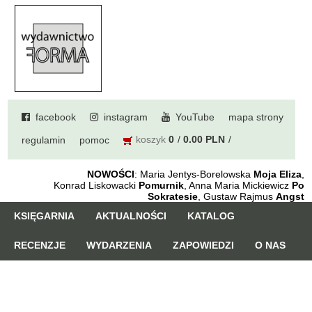
facebook
instagram
YouTube
mapa strony
koszyk
0
0.00 PLN
regulamin
pomoc
NOWOŚCI
: Maria Jentys-Borelowska
Moja Eliza
,
Konrad Liskowacki
Pomurnik
, Anna Maria Mickiewicz
Po
Sokratesie
, Gustaw Rajmus
Angst
KSIĘGARNIA
AKTUALNOŚCI
KATALOG
RECENZJE
WYDARZENIA
ZAPOWIEDZI
O NAS