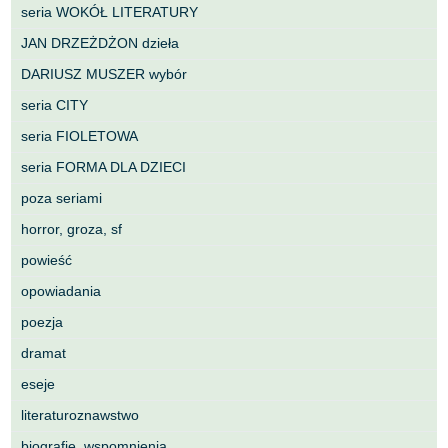
seria WOKÓŁ LITERATURY
JAN DRZEŻDŻON dzieła
DARIUSZ MUSZER wybór
seria CITY
seria FIOLETOWA
seria FORMA DLA DZIECI
poza seriami
horror, groza, sf
powieść
opowiadania
poezja
dramat
eseje
literaturoznawstwo
biografie, wspomnienia