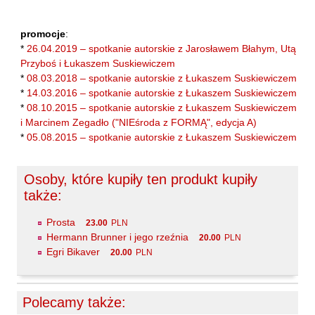
Maślanek Jarosław
Matlachowska-Pala Joanna
promocje
:
*
26.04.2019 – spotkanie autorskie z Jarosławem Błahym, Utą
Michałowski Piotr
Przyboś i Łukaszem Suskiewiczem
Mickiewicz Anna Maria
*
08.03.2018 – spotkanie autorskie z Łukaszem Suskiewiczem
*
14.03.2016 – spotkanie autorskie z Łukaszem Suskiewiczem
Mieczysłavsky Rafał
*
08.10.2015 – spotkanie autorskie z Łukaszem Suskiewiczem
Mirahina Agnieszka
i Marcinem Zegadło ("NIEśroda z FORMĄ", edycja A)
Mrozek Mirosław
*
05.08.2015 – spotkanie autorskie z Łukaszem Suskiewiczem
Muszer Dariusz
Osoby, które kupiły ten produkt kupiły
Niewrzęda Krzysztof
także:
Nowakowska Ewa Elżbieta
Nowakowski Cezary
Prosta
23.00
PLN
Hermann Brunner i jego rzeźnia
20.00
PLN
Nowakowski Jakub
Egri Bikaver
20.00
PLN
Obrąpalska Grażyna
Olak Elżbieta
Polecamy także:
Olsińska Halszka