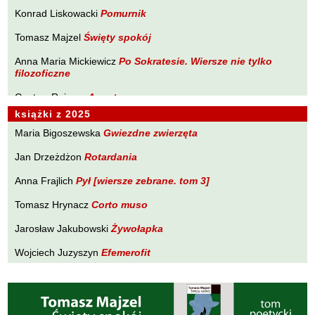
Brakoniecki Kazimierz
Konrad Liskowacki
Pomurnik
PLANETA Ewy Sonnenberg
Chojnacki Roman
Tomasz Majzel
Święty spokój
PONIEWCZASIE. Eugeniusz Tkaczyszyn-Dycki
Chojnowski Zbigniew
Anna Maria Mickiewicz
POPNARRACJE Łukasza Drobnika
Po Sokratesie. Wiersze nie tylko
Cichowlas Robert
filozoficzne
POZWALAM SOBIE NA WIERSZ Tomasza Majzela
Ciepliński Roman
Gustaw Rajmus
Angst
PRÓBY ZAPISU Małgorzaty Południak
Cisło Maciej
książki z 2025
Karol Samsel
Autodafe 9
PURPURA Izabeli Szolc
Czaplewski Wojciech
Maria Bigoszewska
Gwiezdne zwierzęta
Krzysztof Wacławiec
W Pasie Oriona
SYLWA O SMAKU LITU Wojciecha Zamysłowskiego
Czuku Marek
Jan Drzeżdżon
Rotardania
WĘDROWNICZEK Marka Czuku
Ćwikliński Krzysztof
Anna Frajlich
Pył [wiersze zebrane. tom 3]
WĘDRÓWKI NIEWĘDRUJĄCEGO Ryszarda Lenca
Dalasiński Tomasz
Tomasz Hrynacz
Corto muso
Z DALA OD ZGIEŁKU Tadeusza Zubińskiego
Dąbrowski Krzysztof T.
Jarosław Jakubowski
Żywołapka
Drobnik Łukasz
Wojciech Juzyszyn
Efemerofit
Drzewucki Janusz
Bogusław Kierc
Nie ma mowy
Drzeżdżon Jan
Fajfer Kazimierz
Andrzej Kopacki
Agrygent