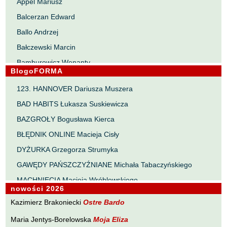
Appel Mariusz
Balcerzan Edward
Ballo Andrzej
Bałczewski Marcin
Bamburowicz Wenanty
BlogoFORMA
Bawołek Waldemar
123. HANNOVER Dariusza Muszera
Bereza Henryk
BAD HABITS Łukasza Suskiewicza
Berezin Kostia
BAZGROŁY Bogusława Kierca
Bielawa Jacek
BŁĘDNIK ONLINE Macieja Cisły
Biernacka Alina
DYŻURKA Grzegorza Strumyka
Bieszczad Maciej
GAWĘDY PAŃSZCZYŹNIANE Michała Tabaczyńskiego
Bigoszewska Maria
MACHNIĘCIA Macieja Wróblewskiego
Bitner Dariusz
nowości 2026
MAŁOMIASTECZKOWE ZRYWY Zbigniewa Wojciechowicza
Błahy Jarosław
Kazimierz Brakoniecki
Ostre Bardo
NOTES Karola Samsela
Bouvier Nicolas
Maria Jentys-Borelowska
Moja Eliza
PISMO SZYBKIE Marty Zelwan