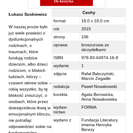
Hoffmann Krzysztof
Holden Gojtowski Jarek
Cechy
Łukasz Suskiewicz
Zależności - Cechy
Hrynacz Tomasz
format
18,0 x 18,0 cm
W naszej prozie było
rok
2015
Jakób Lech M.
już wiele powieści o
strony
106
Jakubowski Jarosław
dysfunkcjonalnych
oprawa
broszurowa ze
rodzinach, o
Jakubowski Paweł
skrzydełkami
traumach, które
Jasina Zbigniew
ISBN
978-83-64974-16-8
fundują rodzice
dzieciom, albo dzieci
Jentys-Borelowska Maria
wydanie
1
rodzicom, o bliskich
zdjęcia
Rafał Babczyński,
Jocher Waldemar
ludziach, którzy –
Marcin Zegadło
Jonaszko Jolanta
czasem wbrew sobie –
redakcja
Paweł Nowakowski
robią wszystko, by tę
Juzyszyn Wojciech
korekta
Agata Borowicka,
bliskość zniszczyć, o
Anna Nowakowska
Kain Dawid
osobach, które przez
wydaw-
FORMA
dziesięciolecia tkwią w
Kalenin Magdalena
nictwo
emocjonalnym klinczu,
Kamiński Gabriel Leonard
wydano z
Fundacja Literatury
nie potrafiąc
imienia Henryka
odpowiedzieć sobie na
Kaniecka-Mazurek Anna
Berezy
fundamentalne