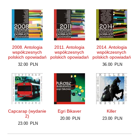
Orzeł Paweł
Pacukiewicz Marek
Pawłowski Jakub Michał
Piaskowska-Majzel Mirosława
Pietrzak Tomasz
2008. Antologia
2011. Antologia
2014. Antologia
Pląder Halina
współczesnych
współczesnych
współczesnych
polskich opowiadań
polskich opowiadań
polskich opowiadań
Południak Małgorzata
32.00
PLN
36.00
PLN
Przyboś Uta
Przywara Paweł
Rajmus Gustaw
Raszka Helena
Rautman-Szczepańska Agnieszka
Capcarap (wydanie
Egri Bikaver
Killer
2)
Roca Juan Manuel
20.00
PLN
23.00
PLN
23.00
PLN
Ryst Dorota
Samsel Karol