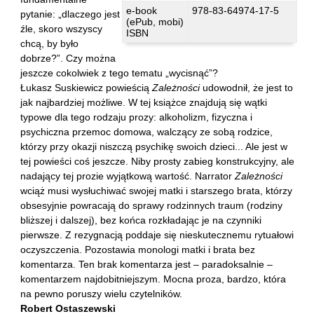
Kántor Péter
e-book
978-83-64974-17-5
pytanie: „dlaczego jest
(ePub, mobi)
Keineg Paol
źle, skoro wszyscy
ISBN
chcą, by było
Kemény István
dobrze?”. Czy można
Kępiński Piotr
jeszcze cokolwiek z tego tematu „wycisnąć”?
Łukasz Suskiewicz powieścią
Zależności
udowodnił, że jest to
Kępisty Iwona
jak najbardziej możliwe. W tej książce znajdują się wątki
Kierc Bogusław
typowe dla tego rodzaju prozy: alkoholizm, fizyczna i
psychiczna przemoc domowa, walczący ze sobą rodzice,
Klera Wiktoria
którzy przy okazji niszczą psychikę swoich dzieci... Ale jest w
Klęczar Wojciech
tej powieści coś jeszcze. Niby prosty zabieg konstrukcyjny, ale
Kopacki Andrzej
nadający tej prozie wyjątkową wartość. Narrator
Zależności
wciąż musi wysłuchiwać swojej matki i starszego brata, którzy
Kosiorowski Zbigniew
obsesyjnie powracają do sprawy rodzinnych traum (rodziny
Kryszak Janusz
bliższej i dalszej), bez końca rozkładając je na czynniki
pierwsze. Z rezygnacją poddaje się nieskutecznemu rytuałowi
Księżyk Jarosław
oczyszczenia. Pozostawia monologi matki i brata bez
Kuźnicki Sławomir
komentarza. Ten brak komentarza jest – paradoksalnie –
komentarzem najdobitniejszym. Mocna proza, bardzo, która
Kyrcz Jr Kazimierz
na pewno poruszy wielu czytelników.
Latawiec Bogusława
Robert Ostaszewski