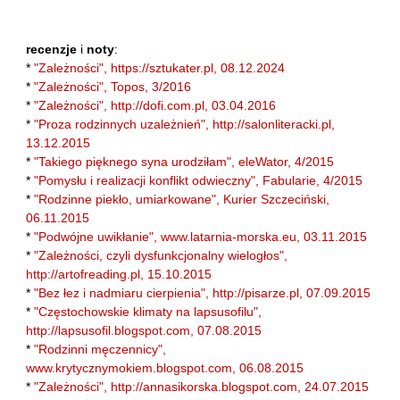
Laufer Paweł
Le Men Yvon
recenzje
i
noty
:
Lech Joanna
*
"Zależności", https://sztukater.pl, 08.12.2024
*
"Zależności", Topos, 3/2016
Lenc Ryszard
*
"Zależności", http://dofi.com.pl, 03.04.2016
Ligęza Wojciech
*
"Proza rodzinnych uzależnień", http://salonliteracki.pl,
13.12.2015
Lime Franciszek
*
"Takiego pięknego syna urodziłam", eleWator, 4/2015
Lipiński Zdzisław
*
"Pomysłu i realizacji konflikt odwieczny", Fabularie, 4/2015
Liskowacki Artur Daniel
*
"Rodzinne piekło, umiarkowane", Kurier Szczeciński,
06.11.2015
Liskowacki Konrad
*
"Podwójne uwikłanie", www.latarnia-morska.eu, 03.11.2015
Lisowski Krzysztof
*
"Zależności, czyli dysfunkcjonalny wielogłos",
http://artofreading.pl, 15.10.2015
Maciejewski Krzysztof
*
"Bez łez i nadmiaru cierpienia", http://pisarze.pl, 07.09.2015
Maj Marek
*
"Częstochowskie klimaty na lapsusofilu",
http://lapsusofil.blogspot.com, 07.08.2015
Majzel Tomasz
*
"Rodzinni męczennicy",
Malzahn Miłka O.
www.krytycznymokiem.blogspot.com, 06.08.2015
Masłowiecka Agnieszka
*
"Zależności", http://annasikorska.blogspot.com, 24.07.2015