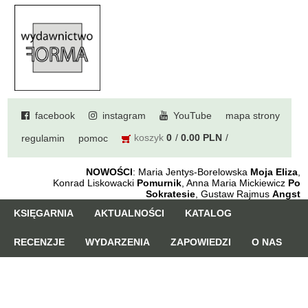
facebook
instagram
YouTube
mapa strony
koszyk
0
0.00 PLN
regulamin
pomoc
NOWOŚCI
: Maria Jentys-Borelowska
Moja Eliza
,
Konrad Liskowacki
Pomurnik
, Anna Maria Mickiewicz
Po
Sokratesie
, Gustaw Rajmus
Angst
KSIĘGARNIA
AKTUALNOŚCI
KATALOG
RECENZJE
WYDARZENIA
ZAPOWIEDZI
O NAS