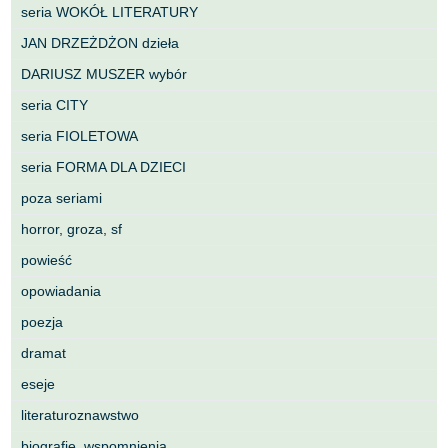
seria WOKÓŁ LITERATURY
JAN DRZEŻDŻON dzieła
DARIUSZ MUSZER wybór
seria CITY
seria FIOLETOWA
seria FORMA DLA DZIECI
poza seriami
horror, groza, sf
powieść
opowiadania
poezja
dramat
eseje
literaturoznawstwo
biografie, wspomnienia