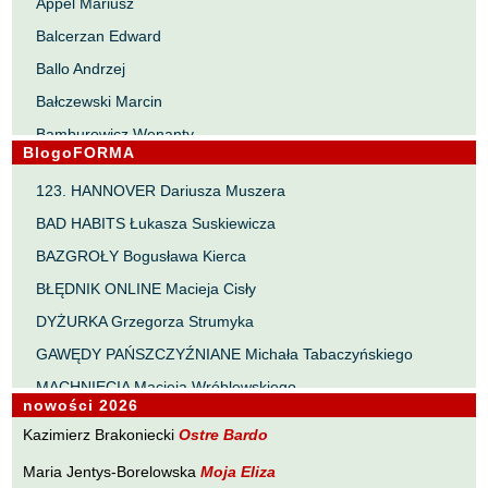
Appel Mariusz
Balcerzan Edward
Ballo Andrzej
Bałczewski Marcin
Bamburowicz Wenanty
BlogoFORMA
Bawołek Waldemar
123. HANNOVER Dariusza Muszera
Bereza Henryk
BAD HABITS Łukasza Suskiewicza
Berezin Kostia
BAZGROŁY Bogusława Kierca
Bielawa Jacek
BŁĘDNIK ONLINE Macieja Cisły
Biernacka Alina
DYŻURKA Grzegorza Strumyka
Bieszczad Maciej
GAWĘDY PAŃSZCZYŹNIANE Michała Tabaczyńskiego
Bigoszewska Maria
MACHNIĘCIA Macieja Wróblewskiego
Bitner Dariusz
nowości 2026
MAŁOMIASTECZKOWE ZRYWY Zbigniewa Wojciechowicza
Błahy Jarosław
Kazimierz Brakoniecki
Ostre Bardo
NOTES Karola Samsela
Bouvier Nicolas
Maria Jentys-Borelowska
Moja Eliza
PISMO SZYBKIE Marty Zelwan