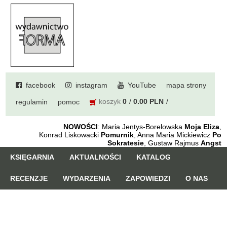
facebook
instagram
YouTube
mapa strony
koszyk
0
0.00 PLN
regulamin
pomoc
NOWOŚCI
: Maria Jentys-Borelowska
Moja Eliza
,
Konrad Liskowacki
Pomurnik
, Anna Maria Mickiewicz
Po
Sokratesie
, Gustaw Rajmus
Angst
KSIĘGARNIA
AKTUALNOŚCI
KATALOG
RECENZJE
WYDARZENIA
ZAPOWIEDZI
O NAS