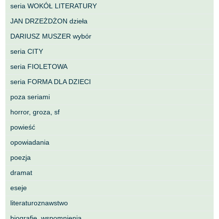
seria WOKÓŁ LITERATURY
JAN DRZEŻDŻON dzieła
DARIUSZ MUSZER wybór
seria CITY
seria FIOLETOWA
seria FORMA DLA DZIECI
poza seriami
horror, groza, sf
powieść
opowiadania
poezja
dramat
eseje
literaturoznawstwo
biografie, wspomnienia