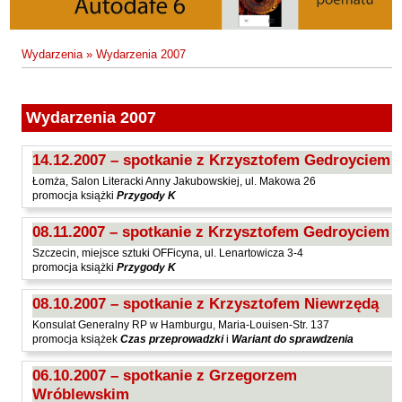
Fajfer Zenon
Zbigniew Kosiorowski
Nawrót
Filipowski Michał
Kazimierz Kyrcz Jr
Punk Ogito na grzybach
Wydarzenia
»
Wydarzenia 2007
Fluks Piotr
Artur Daniel Liskowacki
Zimno
Frajlich Anna
Grażyna Obrąpalska
Poprawki
Franczak Jerzy
Wydarzenia 2007
Jakub Michał Pawłowski
Agrestowe sny
Frenger Marek
14.12.2007 – spotkanie z Krzysztofem Gedroyciem
Uta Przyboś
Coraz
Gedroyć Krzysztof
Łomża, Salon Literacki Anny Jakubowskiej, ul. Makowa 26
Gustaw Rajmus
Gleń Adrian
Królestwa
promocja książki
Przygody K
Gondek Katarzyna
Rafał Sienkiewicz
Smutny bóg
08.11.2007 – spotkanie z Krzysztofem Gedroyciem
Gorszewski Paweł
Szczecin, miejsce sztuki OFFicyna, ul. Lenartowicza 3-4
Karol Samsel
Autodafe 8
promocja książki
Przygody K
Grodecki Andrzej
Karol Samsel
Cairo Declaration
08.10.2007 – spotkanie z Krzysztofem Niewrzędą
Gryko Krzysztof
Andrzej Wojciechowski
Nędza do całowania
Konsulat Generalny RP w Hamburgu, Maria-Louisen-Str. 137
Guillevic
promocja książek
Czas przeprowadzki
i
Wariant do sprawdzenia
Gwiazda-Elmerych Małgorzata
06.10.2007 – spotkanie z Grzegorzem
Helbig Brygida
Wróblewskim