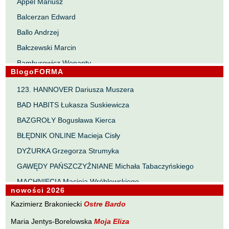
Appel Mariusz
Balcerzan Edward
Ballo Andrzej
Bałczewski Marcin
Bamburowicz Wenanty
BlogoFORMA
Bawołek Waldemar
123. HANNOVER Dariusza Muszera
Bereza Henryk
BAD HABITS Łukasza Suskiewicza
Berezin Kostia
BAZGROŁY Bogusława Kierca
Bielawa Jacek
BŁĘDNIK ONLINE Macieja Cisły
Biernacka Alina
DYŻURKA Grzegorza Strumyka
Bieszczad Maciej
GAWĘDY PAŃSZCZYŹNIANE Michała Tabaczyńskiego
Bigoszewska Maria
MACHNIĘCIA Macieja Wróblewskiego
Bitner Dariusz
nowości 2026
MAŁOMIASTECZKOWE ZRYWY Zbigniewa Wojciechowicza
Błahy Jarosław
Kazimierz Brakoniecki
Ostre Bardo
NOTES Karola Samsela
Bouvier Nicolas
Maria Jentys-Borelowska
Moja Eliza
PISMO SZYBKIE Marty Zelwan