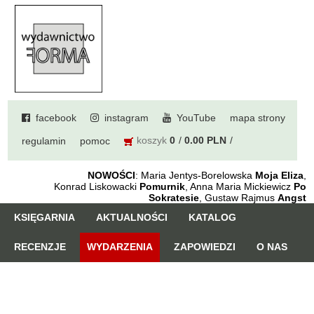
facebook
instagram
YouTube
mapa strony
koszyk
0
0.00 PLN
regulamin
pomoc
NOWOŚCI
: Maria Jentys-Borelowska
Moja Eliza
,
Konrad Liskowacki
Pomurnik
, Anna Maria Mickiewicz
Po
Sokratesie
, Gustaw Rajmus
Angst
KSIĘGARNIA
AKTUALNOŚCI
KATALOG
RECENZJE
WYDARZENIA
ZAPOWIEDZI
O NAS