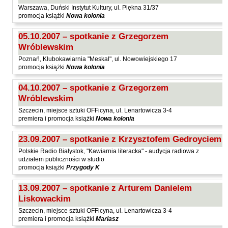
Hoffmann Krzysztof
Warszawa, Duński Instytut Kultury, ul. Piękna 31/37
promocja książki
Nowa kolonia
Holden Gojtowski Jarek
Hrynacz Tomasz
05.10.2007 – spotkanie z Grzegorzem
Wróblewskim
Jakób Lech M.
Poznań, Klubokawiarnia "Meskal", ul. Nowowiejskiego 17
Jakubowski Jarosław
promocja książki
Nowa kolonia
Jakubowski Paweł
04.10.2007 – spotkanie z Grzegorzem
Jasina Zbigniew
Wróblewskim
Szczecin, miejsce sztuki OFFicyna, ul. Lenartowicza 3-4
Jentys-Borelowska Maria
premiera i promocja książki
Nowa kolonia
Jocher Waldemar
23.09.2007 – spotkanie z Krzysztofem Gedroyciem
Jonaszko Jolanta
Polskie Radio Białystok, "Kawiarnia literacka" - audycja radiowa z
Juzyszyn Wojciech
udziałem publiczności w studio
promocja książki
Przygody K
Kain Dawid
13.09.2007 – spotkanie z Arturem Danielem
Kalenin Magdalena
Liskowackim
Kamiński Gabriel Leonard
Szczecin, miejsce sztuki OFFicyna, ul. Lenartowicza 3-4
Kaniecka-Mazurek Anna
premiera i promocja książki
Mariasz