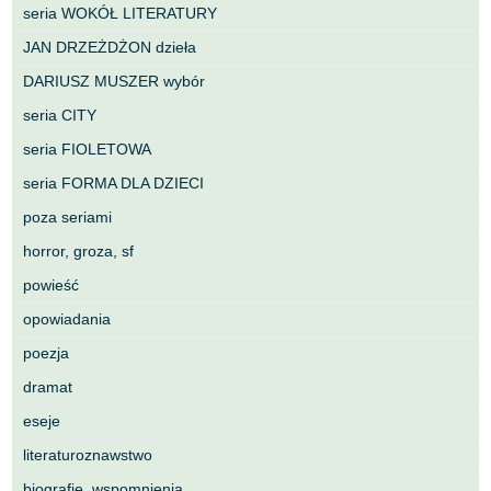
seria WOKÓŁ LITERATURY
JAN DRZEŻDŻON dzieła
DARIUSZ MUSZER wybór
seria CITY
seria FIOLETOWA
seria FORMA DLA DZIECI
poza seriami
horror, groza, sf
powieść
opowiadania
poezja
dramat
eseje
literaturoznawstwo
biografie, wspomnienia