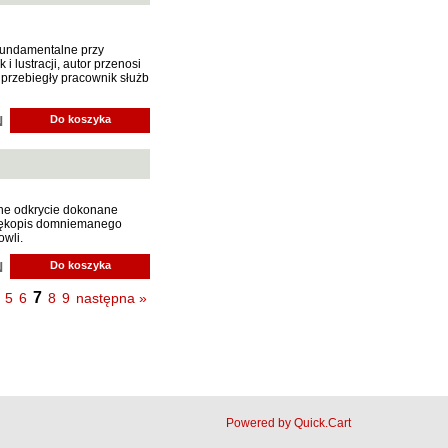
Jakób Lech M.
Jakubowski Jarosław
 fundamentalne przy
 lustracji, autor przenosi
Jakubowski Paweł
 przebiegły pracownik służb
Jasina Zbigniew
N
Do koszyka
Jentys-Borelowska Maria
Jocher Waldemar
Jonaszko Jolanta
yjne odkrycie dokonane
Juzyszyn Wojciech
 rękopis domniemanego
wli.
Kain Dawid
N
Do koszyka
Kalenin Magdalena
7
5
6
8
9
następna »
Kamiński Gabriel Leonard
Kaniecka-Mazurek Anna
Kántor Péter
Keineg Paol
Powered by Quick.Cart
Kemény István