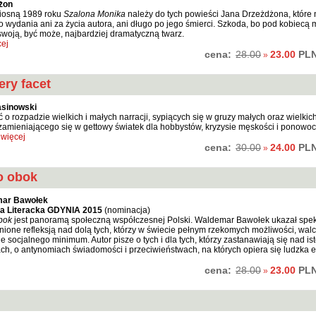
żon
iosną 1989 roku
Szalona Monika
należy do tych powieści Jana Drzeżdżona, które 
 wydania ani za życia autora, ani długo po jego śmierci. Szkoda, bo pod kobiecą m
woją, być może, najbardziej dramatyczną twarz.
ej
cena:
23.00
PL
28.00
»
ery facet
asinowski
 o rozpadzie wielkich i małych narracji, sypiących się w gruzy małych oraz wielkic
 zamieniającego się w gettowy światek dla hobbystów, kryzysie męskości i ponowo
więcej
cena:
24.00
PL
30.00
»
o obok
ar Bawołek
a Literacka GDYNIA 2015
(nominacja)
bok
jest panoramą społeczną współczesnej Polski. Waldemar Bawołek ukazał spekt
nione refleksją nad dolą tych, którzy w świecie pełnym rzekomych możliwości, walc
e socjalnego minimum. Autor pisze o tych i dla tych, którzy zastanawiają się nad ist
ach, o antynomiach świadomości i przeciwieństwach, na których opiera się ludzka e
cena:
23.00
PL
28.00
»