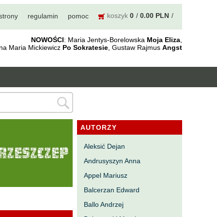
koszyk
0
0.00 PLN
strony
regulamin
pomoc
NOWOŚCI
: Maria Jentys-Borelowska
Moja Eliza
,
nna Maria Mickiewicz
Po Sokratesie
, Gustaw Rajmus
Angst
AUTORZY
Aleksić Dejan
Andrusyszyn Anna
Appel Mariusz
Balcerzan Edward
Ballo Andrzej