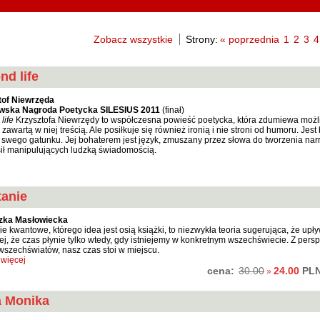
Zobacz wszystkie
Strony:
« poprzednia
1
2
3
4
nd life
tof Niewrzęda
wska Nagroda Poetycka SILESIUS 2011
(finał)
life
Krzysztofa Niewrzędy to współczesna powieść poetycka, która zdumiewa możl
 zawartą w niej treścią. Ale posiłkuje się również ironią i nie stroni od humoru. Jes
 swego gatunku. Jej bohaterem jest język, zmuszany przez słowa do tworzenia narra
ił manipulujących ludzką świadomością.
tanie
zka Masłowiecka
ie kwantowe, którego idea jest osią książki, to niezwykła teoria sugerująca, że upł
ej, że czas płynie tylko wtedy, gdy istniejemy w konkretnym wszechświecie. Z pe
wszechświatów, nasz czas stoi w miejscu.
więcej
cena:
24.00
PL
30.00
»
a Monika