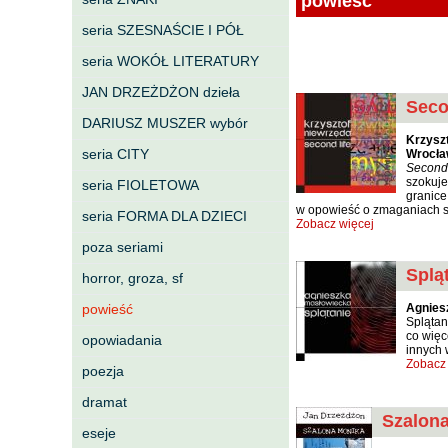
powieść
seria SZESNAŚCIE I PÓŁ
seria WOKÓŁ LITERATURY
JAN DRZEŻDŻON dzieła
Seco
DARIUSZ MUSZER wybór
Krzysz
seria CITY
Wrocła
Second 
szokuje
seria FIOLETOWA
granice
w opowieść o zmaganiach s
seria FORMA DLA DZIECI
Zobacz więcej
poza seriami
Splą
horror, groza, sf
powieść
Agnies
Splątan
co więc
opowiadania
innych 
Zobacz 
poezja
dramat
Szalon
eseje