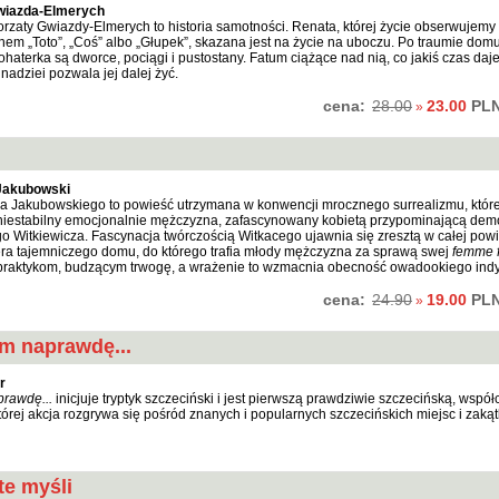
wiazda-Elmerych
zaty Gwiazdy-Elmerych to historia samotności. Renata, której życie obserwujemy 
em „Toto”, „Coś” albo „Głupek”, skazana jest na życie na uboczu. Po traumie domu
bohaterka są dworce, pociągi i pustostany. Fatum ciążące nad nią, co jakiś czas daje
 nadziei pozwala jej dalej żyć.
cena:
23.00
PL
28.00
»
Jakubowski
 Jakubowskiego to powieść utrzymana w konwencji mrocznego surrealizmu, które
niestabilny emocjonalnie mężczyzna, zafascynowany kobietą przypominającą dem
o Witkiewicza. Fascynacja twórczością Witkacego ujawnia się zresztą w całej powi
ra tajemniczego domu, do którego trafia młody mężczyzna za sprawą swej
femme f
praktykom, budzącym trwogę, a wrażenie to wzmacnia obecność owadookiego ind
cena:
19.00
PL
24.90
»
m naprawdę...
r
rawdę...
inicjuje tryptyk szczeciński i jest pierwszą prawdziwie szczecińską, wspó
órej akcja rozgrywa się pośród znanych i popularnych szczecińskich miejsc i zaką
te myśli