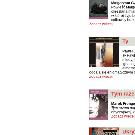
Małgorzata G
Powieść Małgor
określana mian
w której żyje 
całkowity brak
Zobacz więcej
Ty
Paweł 
Ty
Pawła
młody, 
Ignaceg
atmosfe
oddają się enigmatycznym 
Zobacz więcej
Tym raze
Marek Frenge
Tym razem nap
obyczajową, kt
Zobacz więcej
Ukry