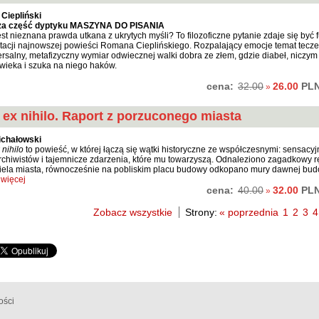
Ciepliński
za część dyptyku MASZYNA DO PISANIA
st nieznana prawda utkana z ukrytych myśli? To filozoficzne pytanie zdaje się być
etacji najnowszej powieści Romana Cieplińskiego. Rozpalający emocje temat teczek i
rsalny, metafizyczny wymiar odwiecznej walki dobra ze złem, gdzie diabeł, niczym
owieka i szuka na niego haków.
cena:
26.00
PL
32.00
»
 ex nihilo. Raport z porzuconego miasta
ichałowski
 nihilo
to powieść, w której łączą się wątki historyczne ze współczesnymi: sensac
rchiwistów i tajemnicze zdarzenia, które mu towarzyszą. Odnaleziono zagadkowy
iela miasta, równocześnie na pobliskim placu budowy odkopano mury dawnej budo
więcej
cena:
32.00
PL
40.00
»
Zobacz wszystkie
Strony:
« poprzednia
1
2
3
4
ości