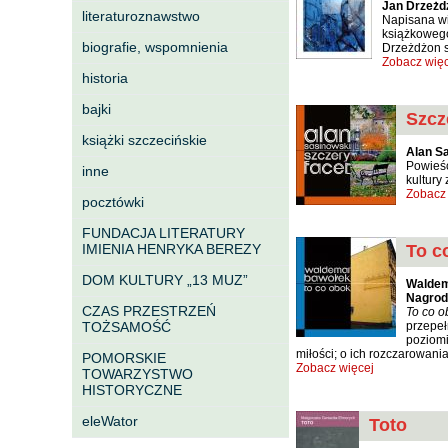
Jan Drzeżd
literaturoznawstwo
Napisana w
książkowego
biografie, wspomnienia
Drzeżdżon s
Zobacz więc
historia
bajki
Szcz
książki szczecińskie
Alan S
Powieść
inne
kultury
Zobacz 
pocztówki
FUNDACJA LITERATURY
IMIENIA HENRYKA BEREZY
To c
DOM KULTURY „13 MUZ”
Waldem
Nagrod
CZAS PRZESTRZEŃ
To co o
TOŻSAMOŚĆ
przepeł
poziomi
miłości; o ich rozczarowani
POMORSKIE
Zobacz więcej
TOWARZYSTWO
HISTORYCZNE
eleWator
Toto