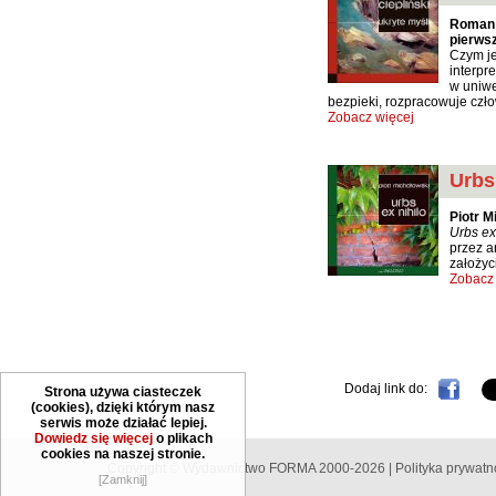
Roman 
pierws
Czym je
interpr
w uniwe
bezpieki, rozpracowuje czł
Zobacz więcej
Urbs
Piotr M
Urbs ex
przez a
założyc
Zobacz 
Dodaj link do:
Strona używa ciasteczek
(cookies), dzięki którym nasz
serwis może działać lepiej.
Dowiedz się więcej
o plikach
cookies na naszej stronie.
Copyright © Wydawnictwo FORMA 2000-2026 |
Polityka prywatn
[Zamknij]