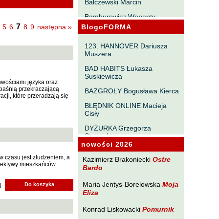
Bałczewski Marcin
Bamburowicz Wenanty
7
5
6
8
9
następna »
BlogoFORMA
Bawołek Waldemar
Bereza Henryk
123. HANNOVER Dariusza
Muszera
Berezin Kostia
BAD HABITS Łukasza
Bielawa Jacek
Suskiewicza
iwościami języka oraz
t baśnią przekraczającą
Biernacka Alina
BAZGROŁY Bogusława Kierca
cji, które przeradzają się
Bieszczad Maciej
BŁĘDNIK ONLINE Macieja
Cisły
Bigoszewska Maria
DYŻURKA Grzegorza
Bitner Dariusz
Strumyka
nowości 2026
Błahy Jarosław
GAWĘDY PAŃSZCZYŹNIANE
yw czasu jest złudzeniem, a
Michała Tabaczyńskiego
Kazimierz Brakoniecki
Ostre
Bouvier Nicolas
rspektywy mieszkańców
Bardo
MACHNIĘCIA Macieja
Brakoniecki Kazimierz
Wróblewskiego
Maria Jentys-Borelowska
Moja
N
Do koszyka
Eliza
Chojnacki Roman
MAŁOMIASTECZKOWE
ZRYWY Zbigniewa
Chojnowski Zbigniew
Konrad Liskowacki
Pomurnik
Wojciechowicza