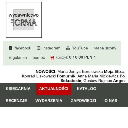
facebook
instagram
YouTube
mapa strony
koszyk
0
0.00 PLN
regulamin
pomoc
NOWOŚCI
: Maria Jentys-Borelowska
Moja Eliza
,
Konrad Liskowacki
Pomurnik
, Anna Maria Mickiewicz
Po
Sokratesie
, Gustaw Rajmus
Angst
KSIĘGARNIA
AKTUALNOŚCI
KATALOG
RECENZJE
WYDARZENIA
ZAPOWIEDZI
O NAS