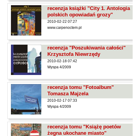
Kántor Péter
recenzja książki "City 1. Antologia
Keineg Paol
polskich opowiadań grozy"
Kemény István
2010-02-22 07:27
www.carpenoctem.pl
Kępiński Piotr
Kępisty Iwona
recenzja "Poszukiwania całości"
Kierc Bogusław
Krzysztofa Niewrzędy
Klera Wiktoria
2010-02-18 07:42
Klęczar Wojciech
Wyspa 4/2009
Kopacki Andrzej
Kosiorowski Zbigniew
recenzja tomu "Fotoalbum"
Tomasza Majzela
Kryszak Janusz
2010-02-17 07:33
Księżyk Jarosław
Wyspa 4/2009
Kuźnicki Sławomir
Kyrcz Jr Kazimierz
recenzja tomu "Książę poetów
Latawiec Bogusława
żegna ukochane miasto"