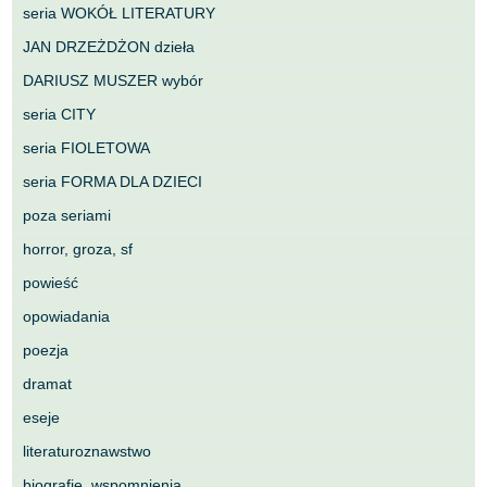
seria WOKÓŁ LITERATURY
JAN DRZEŻDŻON dzieła
DARIUSZ MUSZER wybór
seria CITY
seria FIOLETOWA
seria FORMA DLA DZIECI
poza seriami
horror, groza, sf
powieść
opowiadania
poezja
dramat
eseje
literaturoznawstwo
biografie, wspomnienia