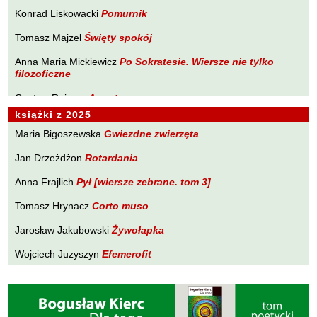
Brakoniecki Kazimierz
Konrad Liskowacki
Pomurnik
PLANETA Ewy Sonnenberg
Chojnacki Roman
Tomasz Majzel
Święty spokój
PONIEWCZASIE. Eugeniusz Tkaczyszyn-Dycki
Chojnowski Zbigniew
Anna Maria Mickiewicz
POPNARRACJE Łukasza Drobnika
Po Sokratesie. Wiersze nie tylko
Cichowlas Robert
filozoficzne
POZWALAM SOBIE NA WIERSZ Tomasza Majzela
Ciepliński Roman
Gustaw Rajmus
Angst
PRÓBY ZAPISU Małgorzaty Południak
Cisło Maciej
książki z 2025
Karol Samsel
Autodafe 9
PURPURA Izabeli Szolc
Czaplewski Wojciech
Maria Bigoszewska
Gwiezdne zwierzęta
Krzysztof Wacławiec
W Pasie Oriona
SYLWA O SMAKU LITU Wojciecha Zamysłowskiego
Czuku Marek
Jan Drzeżdżon
Rotardania
WĘDROWNICZEK Marka Czuku
Ćwikliński Krzysztof
Anna Frajlich
Pył [wiersze zebrane. tom 3]
WĘDRÓWKI NIEWĘDRUJĄCEGO Ryszarda Lenca
Dalasiński Tomasz
Tomasz Hrynacz
Corto muso
Z DALA OD ZGIEŁKU Tadeusza Zubińskiego
Dąbrowski Krzysztof T.
Jarosław Jakubowski
Żywołapka
Drobnik Łukasz
Wojciech Juzyszyn
Efemerofit
Drzewucki Janusz
Bogusław Kierc
Nie ma mowy
Drzeżdżon Jan
Fajfer Kazimierz
Andrzej Kopacki
Agrygent