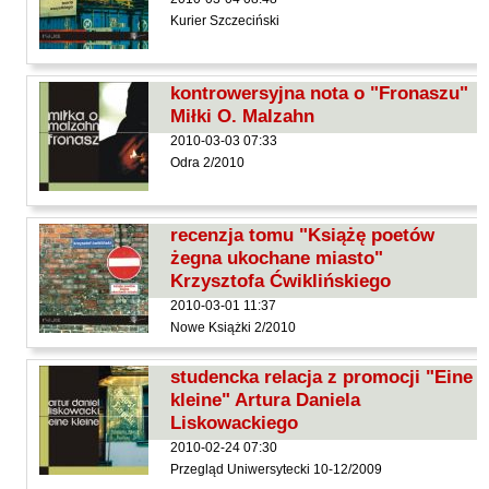
Hoffmann Krzysztof
Kurier Szczeciński
Holden Gojtowski Jarek
Hrynacz Tomasz
kontrowersyjna nota o "Fronaszu"
Jakób Lech M.
Miłki O. Malzahn
Jakubowski Jarosław
2010-03-03 07:33
Odra 2/2010
Jakubowski Paweł
Jasina Zbigniew
recenzja tomu "Książę poetów
Jentys-Borelowska Maria
żegna ukochane miasto"
Jocher Waldemar
Krzysztofa Ćwiklińskiego
Jonaszko Jolanta
2010-03-01 11:37
Nowe Książki 2/2010
Juzyszyn Wojciech
Kain Dawid
studencka relacja z promocji "Eine
kleine" Artura Daniela
Kalenin Magdalena
Liskowackiego
Kamiński Gabriel Leonard
2010-02-24 07:30
Kaniecka-Mazurek Anna
Przegląd Uniwersytecki 10-12/2009