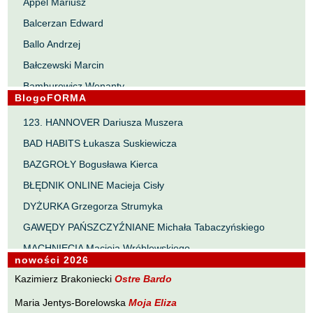
Appel Mariusz
Balcerzan Edward
Ballo Andrzej
Bałczewski Marcin
Bamburowicz Wenanty
BlogoFORMA
Bawołek Waldemar
123. HANNOVER Dariusza Muszera
Bereza Henryk
BAD HABITS Łukasza Suskiewicza
Berezin Kostia
BAZGROŁY Bogusława Kierca
Bielawa Jacek
BŁĘDNIK ONLINE Macieja Cisły
Biernacka Alina
DYŻURKA Grzegorza Strumyka
Bieszczad Maciej
GAWĘDY PAŃSZCZYŹNIANE Michała Tabaczyńskiego
Bigoszewska Maria
MACHNIĘCIA Macieja Wróblewskiego
Bitner Dariusz
nowości 2026
MAŁOMIASTECZKOWE ZRYWY Zbigniewa Wojciechowicza
Błahy Jarosław
Kazimierz Brakoniecki
Ostre Bardo
NOTES Karola Samsela
Bouvier Nicolas
Maria Jentys-Borelowska
Moja Eliza
PISMO SZYBKIE Marty Zelwan