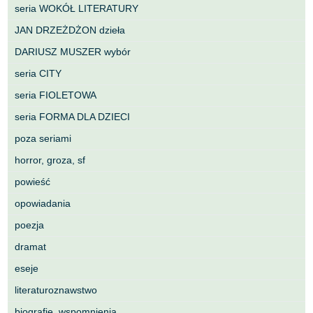
seria WOKÓŁ LITERATURY
JAN DRZEŻDŻON dzieła
DARIUSZ MUSZER wybór
seria CITY
seria FIOLETOWA
seria FORMA DLA DZIECI
poza seriami
horror, groza, sf
powieść
opowiadania
poezja
dramat
eseje
literaturoznawstwo
biografie, wspomnienia