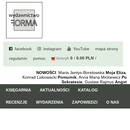
facebook
instagram
YouTube
mapa strony
koszyk
0
0.00 PLN
regulamin
pomoc
NOWOŚCI
: Maria Jentys-Borelowska
Moja Eliza
,
Konrad Liskowacki
Pomurnik
, Anna Maria Mickiewicz
Po
Sokratesie
, Gustaw Rajmus
Angst
KSIĘGARNIA
AKTUALNOŚCI
KATALOG
RECENZJE
WYDARZENIA
ZAPOWIEDZI
O NAS