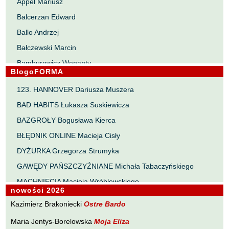
Appel Mariusz
Balcerzan Edward
Ballo Andrzej
Bałczewski Marcin
Bamburowicz Wenanty
BlogoFORMA
Bawołek Waldemar
123. HANNOVER Dariusza Muszera
Bereza Henryk
BAD HABITS Łukasza Suskiewicza
Berezin Kostia
BAZGROŁY Bogusława Kierca
Bielawa Jacek
BŁĘDNIK ONLINE Macieja Cisły
Biernacka Alina
DYŻURKA Grzegorza Strumyka
Bieszczad Maciej
GAWĘDY PAŃSZCZYŹNIANE Michała Tabaczyńskiego
Bigoszewska Maria
MACHNIĘCIA Macieja Wróblewskiego
Bitner Dariusz
nowości 2026
MAŁOMIASTECZKOWE ZRYWY Zbigniewa Wojciechowicza
Błahy Jarosław
Kazimierz Brakoniecki
Ostre Bardo
NOTES Karola Samsela
Bouvier Nicolas
Maria Jentys-Borelowska
Moja Eliza
PISMO SZYBKIE Marty Zelwan