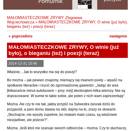
Fajfer Zenon
Zbigniew Kosiorowski
Nawrót
Filipowski Michał
Kazimierz Kyrcz Jr
Punk Ogito na grzybach
MAŁOMIASTECZKOWE ZRYWY Zbigniewa
Fluks Piotr
Wojciechowicza
»
MAŁOMIASTECZKOWE ZRYWY, O winie (już było), o
Artur Daniel Liskowacki
Zimno
bieganiu (też) i poezji (teraz)
Frajlich Anna
Grażyna Obrąpalska
Poprawki
« poprzednio
następnie »
Franczak Jerzy
Jakub Michał Pawłowski
Agrestowe sny
Frenger Marek
MAŁOMIASTECZKOWE ZRYWY, O winie (już
było), o bieganiu (też) i poezji (teraz)
Uta Przyboś
Coraz
Gedroyć Krzysztof
Gustaw Rajmus
Gleń Adrian
Królestwa
2014-12-31 10:46
Gondek Katarzyna
Właśnie... Jak to wszystko ma się do poezji?
Rafał Sienkiewicz
Smutny bóg
Bo można – jak pewien znajomy, mieniący się mianem poety – wpaść na
Gorszewski Paweł
Karol Samsel
Autodafe 8
spotkanie literackie i rzucić do zgromadzonej gawiedzi: „Jadąc do was
Grodecki Andrzej
[kilkanaście minut autobusem – przy. mój] skrobnąłem kilka wierszy. Nie są
Karol Samsel
Cairo Declaration
dopracowane. W sumie to takie sobie, ale jeden z nich wam zaprezentuję”.
Gryko Krzysztof
Andrzej Wojciechowski
Nędza do całowania
Można. Ale czy to nie tak, jakby przyjść na Sylwestra (wszak dziś) do
Guillevic
przyjaciół, a pani domu stawia na stół, dajmy na to, zrazy ze słowami:
„Słuchajcie, nie wyszły zupełnie, bo miałam mało czasu, są właściwie
Gwiazda-Elmerych Małgorzata
niezjadliwe, ale jedzcie?”.
Helbig Brygida
Można. Jeśli ktoś nie szanuje swoich odbiorców – można. Czy to słuchaczy,