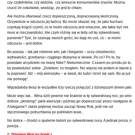
Hoffmann Krzysztof
czy czytelników, czy widzów, czy wreszcie konsumentów zrazów. Można
rzucić im cokolwiek, wiedząc, że jest to chłam.
Holden Gojtowski Jarek
Ale można ofiarować rzecz dopieszczoną, dopracowaną skończoną.
Hrynacz Tomasz
Oczywiście w odczuciu jej twórcy. Bo może okazać się, że jako kucharz
częstuję kogoś czymś, co w moim odczuciu jest smaczne, ale takie być nie
Jakób Lech M.
musi w rzeczywistości. Ale czym różnię się w tedy od tej sylwestrowej
panienki? Tym, że szanuję swoich gości, bo daję im coś, co – w moim
Jakubowski Jarosław
odczuciu – jest dobre.
Jakubowski Paweł
Bo poezja – tak jak robienie win, jak i bieganie – uczy cierpliwości,
Jasina Zbigniew
wytrwałości, grzebania i ciągłego dłubania w słowie. Po co? Po to, by
powstało arcydzieło na miarę Nike? Niekoniecznie. Czasem po prostu po to,
Jentys-Borelowska Maria
by powiedzieć sobie: „Zrobiłem, co mogłem. Nic więcej nie jestem w stanie już
tu poprawić. Idź – mój wierszyku – w świat, do ludzi i broń się sam. Bo ja już ci
Jocher Waldemar
nie pomogę”.
Jonaszko Jolanta
Wypadałoby teraz te wszystkie trzy rzeczy połączyć z dzisiejszym dniem jakoś.
Juzyszyn Wojciech
Może więc tak... Wina dziś pewnie nie braknie w tę sylwestrową noc; po winie
dobrze „skrobnąć” jakiś wierszyk i później go dopieszczać przez następne dni.
Kain Dawid
A bieganie? Jakże piękniej można zacząć Nowy Rok, jeśli nie od
Kalenin Magdalena
styczniowego potruchtania po pobliskim lesie...
Kamiński Gabriel Leonard
No dobra – chodzi o spalenie kalorii po sylwestrowej nocy. A jednak proza, nie
poezja...
Kaniecka-Mazurek Anna
©
Zbigniew Wojciechowicz